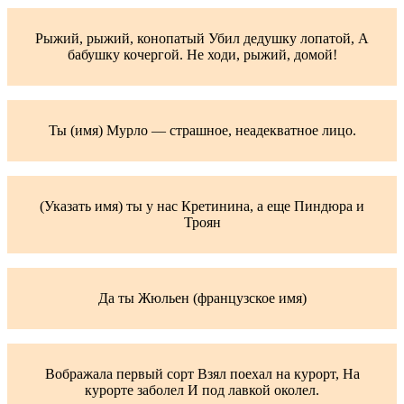
Рыжий, рыжий, конопатый Убил дедушку лопатой, А
бабушку кочергой. Не ходи, рыжий, домой!
Ты (имя) Мурло — страшное, неадекватное лицо.
(Указать имя) ты у нас Кретинина, а еще Пиндюра и
Троян
Да ты Жюльен (французское имя)
Вображала первый сорт Взял поехал на курорт, На
курорте заболел И под лавкой околел.