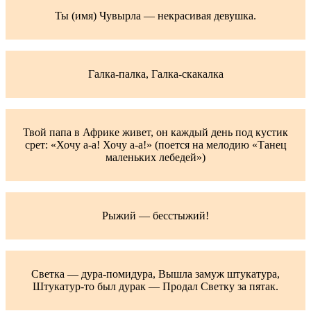
Ты (имя) Чувырла — некрасивая девушка.
Галка-палка, Галка-скакалка
Твой папа в Африке живет, он каждый день под кустик
срет: «Хочу а-а! Хочу а-а!» (поется на мелодию «Танец
маленьких лебедей»)
Рыжий — бесстыжий!
Светка — дура-помидура, Вышла замуж штукатура,
Штукатур-то был дурак — Продал Светку за пятак.