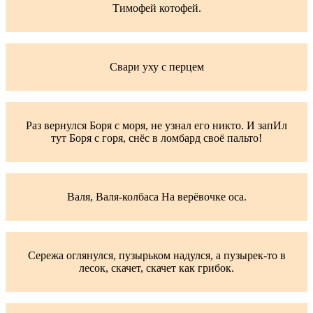
Тимофей котофей.
Свари уху с перцем
Раз вернулся Боря с моря, не узнал его никто. И запИл
тут Боря с горя, снёс в ломбард своё пальто!
Валя, Валя-колбаса На верёвочке оса.
Сережа оглянулся, пузырьком надулся, а пузырек-то в
лесок, скачет, скачет как грибок.