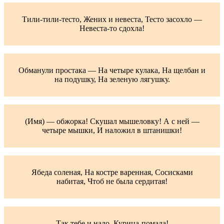
Тили-тили-тесто, Жених и невеста, Тесто засохло —
Невеста-то сдохла!
Обманули простака — На четыре кулака, На щелбан и
на подушку, На зеленую лягушку.
(Имя) — обжорка! Скушал мышеловку! А с ней —
четыре мышки, И наложил в штанишки!
Ябеда соленая, На костре варенная, Сосисками
набитая, Чтоб не была сердитая!
Так тебе и надо, Курица-помада!