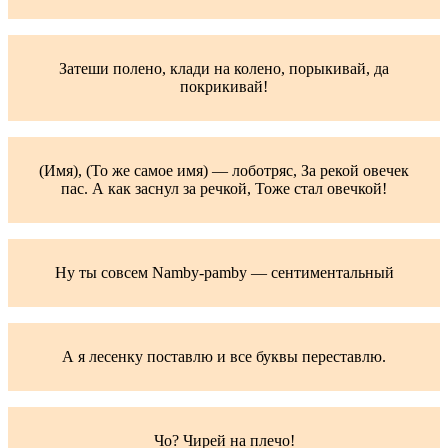
Затеши полено, клади на колено, порыкивай, да
покрикивай!
(Имя), (То же самое имя) — лоботряс, За рекой овечек
пас. А как заснул за речкой, Тоже стал овечкой!
Ну ты совсем Namby-pamby — сентиментальный
А я лесенку поставлю и все буквы переставлю.
Чо? Чирей на плечо!