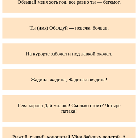
Обзывай меня хоть год, все равно ты — бегемот.
Ты (имя) Обалдуй — невежа, болван.
На курорте заболел и под лавкой околел.
Жадина, жадина, Жадина-говядина!
Рева корова Дай молока! Сколько стоит? Четыре
пятака!
Рыжий, рыжий, конопатый Убил бабушку лопатой, А