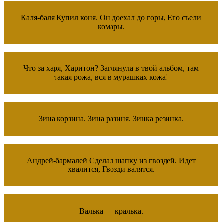
Каля-баля Купил коня. Он доехал до горы, Его съели
комары.
Что за харя, Харитон? Заглянула в твой альбом, там
такая рожа, вся в мурашках кожа!
Зина корзина. Зина разиня. Зинка резинка.
Андрей-бармалей Сделал шапку из гвоздей. Идет
хвалится, Гвозди валятся.
Валька — кралька.