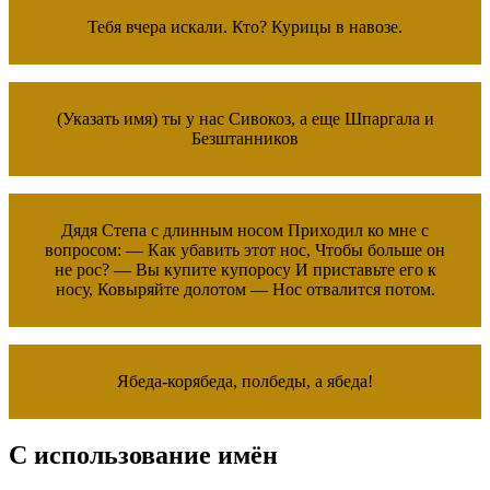
Тебя вчера искали. Кто? Курицы в навозе.
(Указать имя) ты у нас Сивокоз, а еще Шпаргала и
Безштанников
Дядя Степа с длинным носом Приходил ко мне с
вопросом: — Как убавить этот нос, Чтобы больше он
не рос? — Вы купите купоросу И приставьте его к
носу, Ковыряйте долотом — Нос отвалится потом.
Ябеда-корябеда, полбеды, а ябеда!
С использование имён