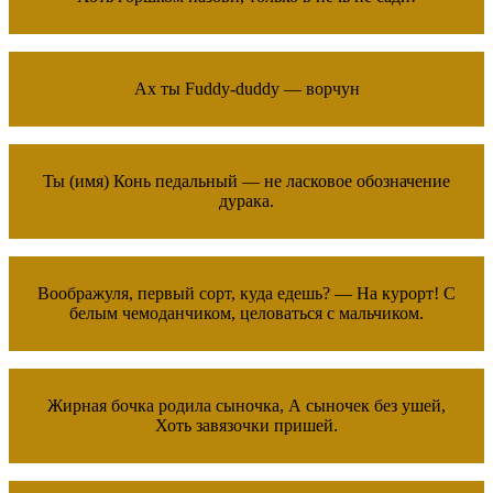
Ах ты Fuddy-duddy — ворчун
Ты (имя) Конь педальный — не ласковое обозначение
дурака.
Воображуля, первый сорт, куда едешь? — На курорт! С
белым чемоданчиком, целоваться с мальчиком.
Жирная бочка родила сыночка, А сыночек без ушей,
Хоть завязочки пришей.