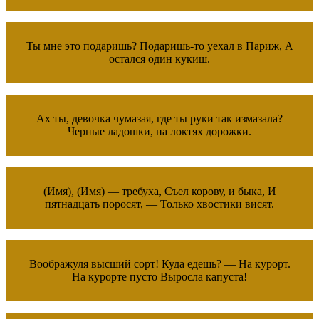
Ты мне это подаришь? Подаришь-то уехал в Париж, А
остался один кукиш.
Ах ты, девочка чумазая, где ты руки так измазала?
Черные ладошки, на локтях дорожки.
(Имя), (Имя) — требуха, Съел корову, и быка, И
пятнадцать поросят, — Только хвостики висят.
Воображуля высший сорт! Куда едешь? — На курорт.
На курорте пусто Выросла капуста!