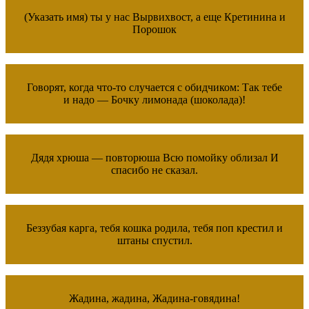
(Указать имя) ты у нас Вырвихвост, а еще Кретинина и
Порошок
Говорят, когда что-то случается с обидчиком: Так тебе
и надо — Бочку лимонада (шоколада)!
Дядя хрюша — повторюша Всю помойку облизал И
спасибо не сказал.
Беззубая карга, тебя кошка родила, тебя поп крестил и
штаны спустил.
Жадина, жадина, Жадина-говядина!