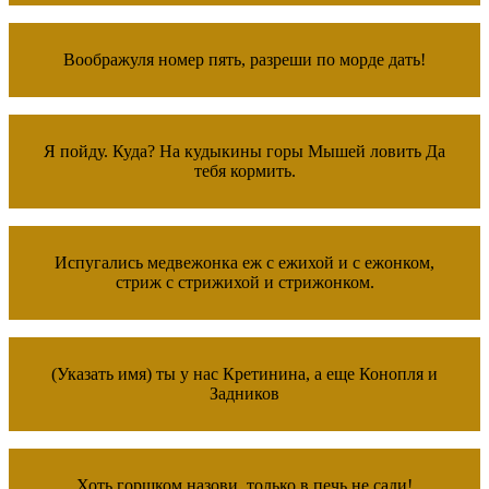
Воображуля номер пять, разреши по морде дать!
Я пойду. Куда? На кудыкины горы Мышей ловить Да
тебя кормить.
Испугались медвежонка еж с ежихой и с ежонком,
стриж с стрижихой и стрижонком.
(Указать имя) ты у нас Кретинина, а еще Конопля и
Задников
Хоть горшком назови, только в печь не сади!