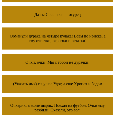
Да ты Cucumber — огурец
Обманули дурака на четыре кулака! Всем по ириске, а
ему очистки, огрызки и остатки!
Очки, очки, Мы с тобой не дурачки!
(Указать имя) ты у нас Удот, а еще Хропот и Задом
Очкарик, в жопе шарик, Поехал на футбол. Очки ему
разбили, Сказали, это гол.