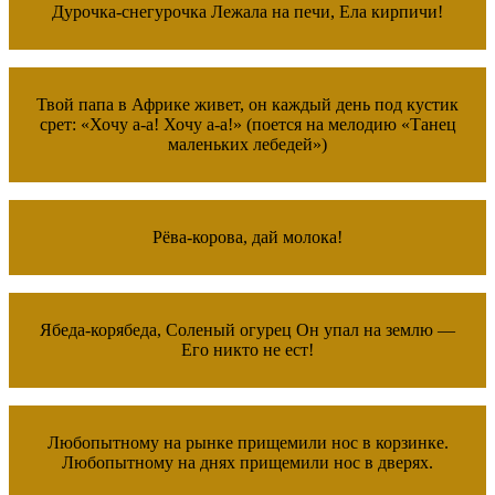
Дурочка-снегурочка Лежала на печи, Ела кирпичи!
Твой папа в Африке живет, он каждый день под кустик
срет: «Хочу а-а! Хочу а-а!» (поется на мелодию «Танец
маленьких лебедей»)
Рёва-корова, дай молока!
Ябеда-корябеда, Соленый огурец Он упал на землю —
Его никто не ест!
Любопытному на рынке прищемили нос в корзинке.
Любопытному на днях прищемили нос в дверях.