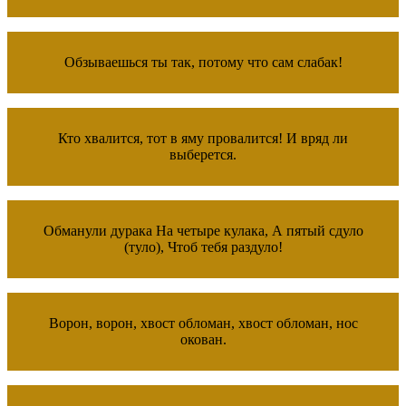
Обзываешься ты так, потому что сам слабак!
Кто хвалится, тот в яму провалится! И вряд ли
выберется.
Обманули дурака На четыре кулака, А пятый сдуло
(туло), Чтоб тебя раздуло!
Ворон, ворон, хвост обломан, хвост обломан, нос
окован.