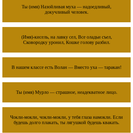
Ты (имя) Назойливая муха — надоедливый,
докучливый человек.
(Имя)-кисель, на лавку сел, Все оладьи съел,
Сковородку уронил, Кошке голову разбил.
В нашем классе есть Волан — Вместо уха — таракан!
Ты (имя) Мурло — страшное, неадекватное лицо.
Чокли-мокли, чокли-мокли, у тебя глаза намокли. Если
будешь долго плакать, ты лягушкой будешь квакать.