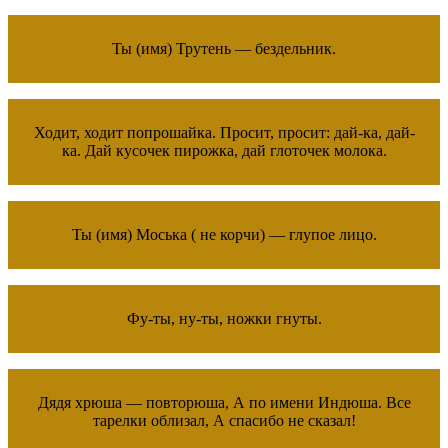
Ты (имя) Трутень — бездельник.
Ходит, ходит попрошайка. Просит, просит: дай-ка, дай-
ка. Дай кусочек пирожка, дай глоточек молока.
Ты (имя) Моська ( не корчи) — глупое лицо.
Фу-ты, ну-ты, ножки гнуты.
Дядя хрюша — повторюша, А по имени Индюша. Все
тарелки облизал, А спасибо не сказал!