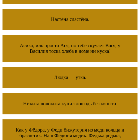
Настёна сластёна.
Асико, иль просто Ася, по тебе скучает Вася, у
Василия тоска хлеба в доме ни куска!
Людка — утка.
Никита волокита купил лошадь без копыта.
Как у Фёдора, у Феди бижутерия из меди кольца и
браслетик. Наш Федюня медик. Федька редька,