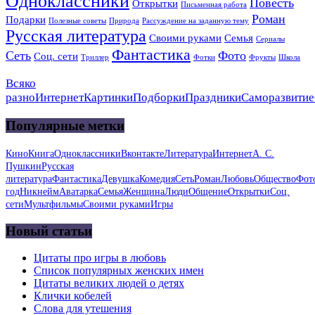
Одноклассники
Повесть
Открытки
Письменная работа
Роман
Подарки
Полезные советы
Природа
Рассуждение на заданную тему
Русская литература
Своими руками
Семья
Сериалы
Фантастика
Сеть
Фото
Соц. сети
Триллер
Фотки
Фрукты
Школа
Всяко
разно
Интернет
Картинки
Подборки
Праздники
Саморазвитие
Популярные метки
Кино
Книга
Одноклассники
Вконтакте
Литература
Интернет
А. С.
Пушкин
Русская
литература
Фантастика
Девушка
Комедия
Сеть
Роман
Любовь
Общество
Фот
год
Никнейм
Аватарка
Семья
Женщина
Люди
Общение
Открытки
Соц.
сети
Мультфильмы
Своими руками
Игры
Новый статьи
Цитаты про игры в любовь
Список популярных женских имен
Цитаты великих людей о детях
Клички кобелей
Слова для утешения