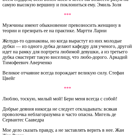
самую высокую вершину и поклониться ему. Эмиль Золя
***
Мужчины имеют обыкновение превозносить женщину в
теории и презирать ее на практике. Мартти Ларни
Желуди-то одинаковы, но когда вырастут из них молодые
дубки — из одного дубка делают кафедру для ученого, другой
идет на рамку для портрета любимой девушки, а из третьего
дубка смастерят такую виселицу, что любо-дорого. Аркадий
Тимофеевич Аверченко
Великое отчаяние всегда порождает великую силу. Стефан
Цвейг
***
Люблю, тоскую, милый мой! Бери меня всегда с собой!
Добрые деяния никогда не следует откладывать: всякая
проволочка неблагоразумна и часто опасна. Мигель де
Сервантес Сааведра
Мое дело сказать правду, а не заставлять верить в нее. Жан