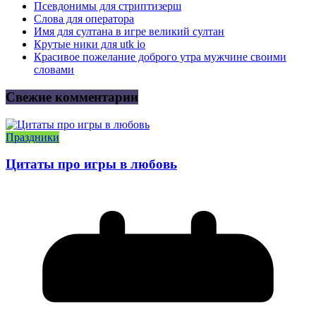
Псевдонимы для стриптизерш
Слова для оператора
Имя для султана в игре великий султан
Крутые ники для utk io
Красивое пожелание доброго утра мужчине своими
словами
Свежие комментарии
Праздники
Цитаты про игры в любовь