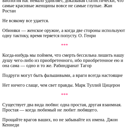
Биология нас немало удивляет, доказывая статистически, что
самые красивые женщины вовсе не самые глупые. Жан
Ростан
Не всякому все удается.
Обиняки — женское оружие, а когда две стороны используют
одну тактику, время теряется попусту. О. Генри
***
Когда-нибудь мы поймем, что смерть бессильна лишить нашу
душу чего-либо из приобретенного, ибо приобретенное ею и
она сама — одно и то же. Рабиндранат Тагор
Подруги могут быть фальшивыми, а враги всегда настоящие
Нет ничего слаще, чем свет правды. Марк Туллий Цицерон
***
Существует два вида любви: одна простая, другая взаимная.
Простая — когда любимый не любит любящего.
Прощайте врагов ваших, но не забывайте их имена. Джон
Кеннеди