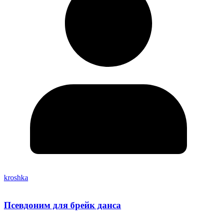
kroshka
Псевдоним для брейк данса