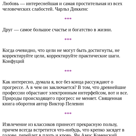
Любовь — интереснейшая и самая простительная из всех
человеческих слабостей. Чарльз Диккенс
***
Друг — самое большое счастье и богатство в жизни.
***
Когда очевидно, что цели не могут быть достигнуты, не
корректируйте цели, корректируйте практические шаги.
Конфуций
***
Как интересно, думала я, все без конца рассуждают о
прогрессе. А в чем он заключается? В том, что древнейшие
профессии обрастают электронным интерфейсом, вот и все.
Природы происходящего прогресс не меняет. Священная
книга оборотня автор Виктор Пелевин
***
Извлечение из классиков принесет прекрасную пользу,
причем всегда встретится что-нибудь, что крепко засядет в
голове, перейдет в плоть и кровь. Ян Амос Коменский