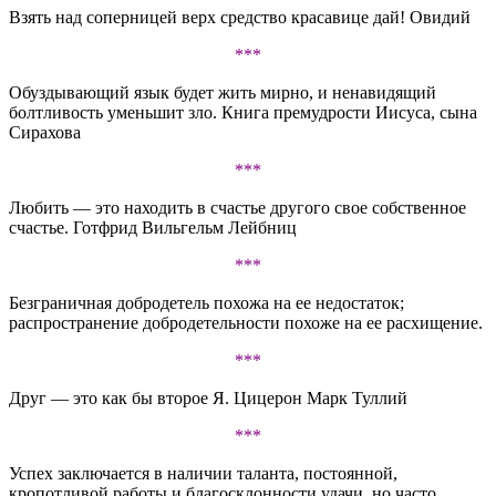
Взять над соперницей верх средство красавице дай! Овидий
***
Обуздывающий язык будет жить мирно, и ненавидящий
болтливость уменьшит зло. Книга премудрости Иисуса, сына
Сирахова
***
Любить — это находить в счастье другого свое собственное
счастье. Готфрид Вильгельм Лейбниц
***
Безграничная добродетель похожа на ее недостаток;
распространение добродетельности похоже на ее расхищение.
***
Друг — это как бы второе Я. Цицерон Марк Туллий
***
Успех заключается в наличии таланта, постоянной,
кропотливой работы и благосклонности удачи, но часто