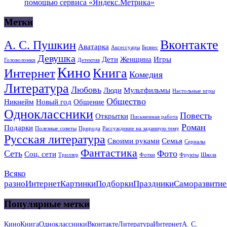
помощью сервиса «Яндекс.Метрика»
Метки
Вконтакте
А. С. Пушкин
Аватарка
Аксессуары
Бизнес
Девушка
Дети
Женщина
Игры
Головоломки
Детектив
Кино
Книга
Интернет
Комедия
Литература
Любовь
Люди
Мультфильмы
Настольные игры
Общество
Никнейм
Новый год
Общение
Одноклассники
Повесть
Открытки
Письменная работа
Роман
Подарки
Полезные советы
Природа
Рассуждение на заданную тему
Русская литература
Своими руками
Семья
Сериалы
Фантастика
Сеть
Фото
Соц. сети
Триллер
Фотки
Фрукты
Школа
Всяко
разно
Интернет
Картинки
Подборки
Праздники
Саморазвитие
Популярные метки
Кино
Книга
Одноклассники
Вконтакте
Литература
Интернет
А. С.