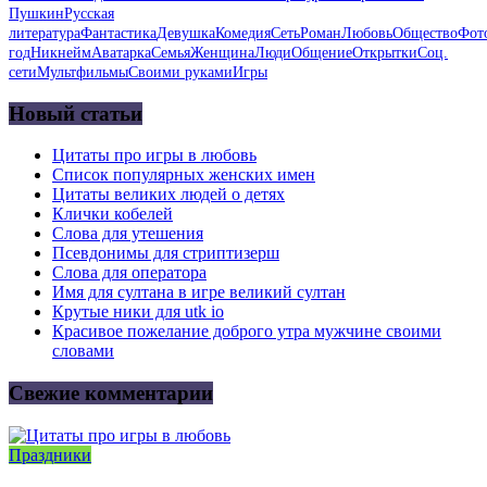
Пушкин
Русская
литература
Фантастика
Девушка
Комедия
Сеть
Роман
Любовь
Общество
Фот
год
Никнейм
Аватарка
Семья
Женщина
Люди
Общение
Открытки
Соц.
сети
Мультфильмы
Своими руками
Игры
Новый статьи
Цитаты про игры в любовь
Список популярных женских имен
Цитаты великих людей о детях
Клички кобелей
Слова для утешения
Псевдонимы для стриптизерш
Слова для оператора
Имя для султана в игре великий султан
Крутые ники для utk io
Красивое пожелание доброго утра мужчине своими
словами
Свежие комментарии
Праздники