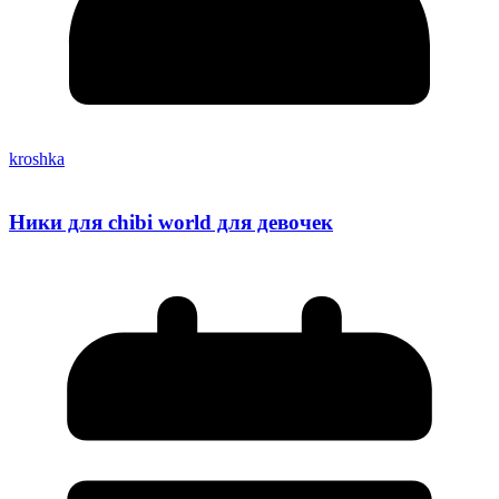
kroshka
Ники для chibi world для девочек