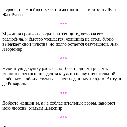
Первое и важнейшее качество женщины — кротость. Жан-
Жак Руссо
***
Мужчина громко негодует на женщину, которая его
разлюбила, и быстро утешается; женщина не столь бурно
выражает свои чувства, но долго остается безутешной. Жан
Лабрюйер
***
Невинную девушку растлевают бесстыдными речами,
женщине легкого поведения кружат голову почтительной
любовью: в обоих случаях — неизведанным плодом. Антуан
де Ривароль
***
Доброта женщины, а не соблазнительные взоры, завоюют
мою любовь. Уильям Шекспир
***