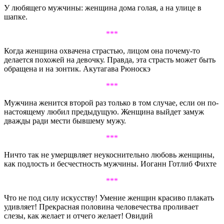
У любящего мужчины: женщина дома голая, а на улице в
шапке.
***
Когда женщина охвачена страстью, лицом она почему-то
делается похожей на девочку. Правда, эта страсть может быть
обращена и на зонтик. Акутагава Рюноскэ
***
Мужчина женится второй раз только в том случае, если он по-
настоящему любил предыдущую. Женщина выйдет замуж
дважды ради мести бывшему мужу.
***
Ничто так не умерщвляет неукоснительно любовь женщины,
как подлость и бесчестность мужчины. Иоганн Готлиб Фихте
***
Что не под силу искусству! Умение женщин красиво плакать
удивляет! Прекрасная половина человечества проливает
слезы, как желает и отчего желает! Овидий