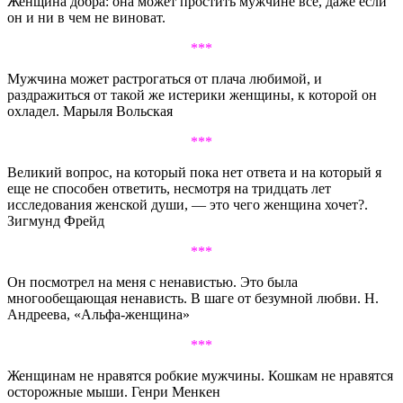
Женщина добра: она может простить мужчине все, даже если
он и ни в чем не виноват.
***
Мужчина может растрогаться от плача любимой, и
раздражиться от такой же истерики женщины, к которой он
охладел. Марыля Вольская
***
Великий вопрос, на который пока нет ответа и на который я
еще не способен ответить, несмотря на тридцать лет
исследования женской души, — это чего женщина хочет?.
Зигмунд Фрейд
***
Он посмотрел на меня с ненавистью. Это была
многообещающая ненависть. В шаге от безумной любви. Н.
Андреева, «Альфа-женщина»
***
Женщинам не нравятся робкие мужчины. Кошкам не нравятся
осторожные мыши. Генри Менкен