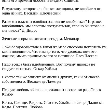
была его прежняя любовь. Бенедикт Спиноза
В мужчину, которого любят все женщины, не влюбится ни
одна из них. Василий Ключевский
Разве мы властны влюбляться или не влюбляться? И разве,
влюбившись, мы властны поступать так, словно бы этого не
случилось? Д. Дидро
Женские ссоры выжигают весь дом. Менандр
Ложное удовольствие в такой же мере способно поглотить ум,
как и подлинное. Что нам до того, что удовольствие это
ложное, мы-то принимаем его за истинное. Блез Паскаль
Надо всегда быть влюбленным. Вот почему никогда не
следует жениться. Оскар Уайльд
Счастье так же зависит от мнения других, как и от своего
собственного. Жюльен де Ламетри
Первую любовь обычно переживают несколько раз. Лешек
Кумор
Весна. Солнце. Радость. Счастье. Улыбка на лице. Джинсы.
Кеды. Позитив. Любовь.