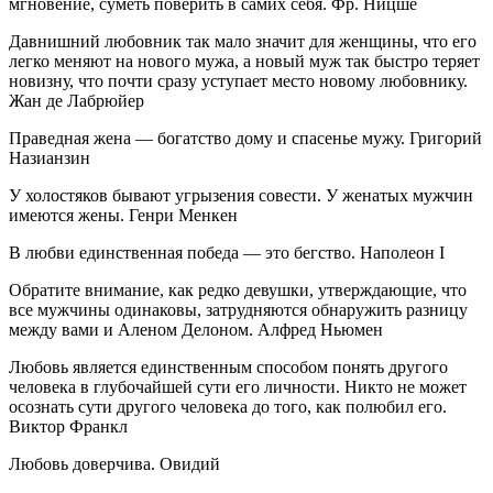
мгновение, суметь поверить в самих себя. Фр. Ницше
Давнишний любовник так мало значит для женщины, что его
легко меняют на нового мужа, а новый муж так быстро теряет
новизну, что почти сразу уступает место новому любовнику.
Жан де Лабрюйер
Праведная жена — богатство дому и спасенье мужу. Григорий
Назианзин
У холостяков бывают угрызения совести. У женатых мужчин
имеются жены. Генри Менкен
В любви единственная победа — это бегство. Наполеон I
Обратите внимание, как редко девушки, утверждающие, что
все мужчины одинаковы, затрудняются обнаружить разницу
между вами и Аленом Делоном. Алфред Ньюмен
Любовь является единственным способом понять другого
человека в глубочайшей сути его личности. Никто не может
осознать сути другого человека до того, как полюбил его.
Виктор Франкл
Любовь доверчива. Овидий