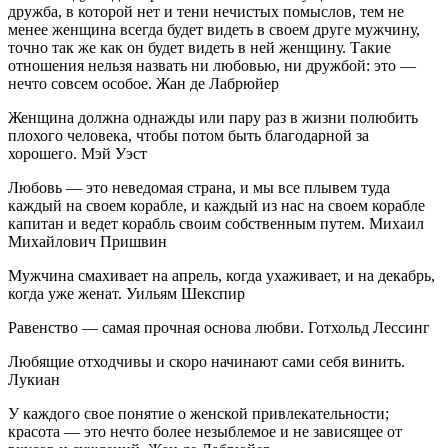
дружба, в которой нет и тени нечистых помыслов, тем не
менее женщина всегда будет видеть в своем друге мужчину,
точно так же как он будет видеть в ней женщину. Такие
отношения нельзя назвать ни любовью, ни дружбой: это —
нечто совсем особое. Жан де Лабрюйер
Женщина должна однажды или пару раз в жизни полюбить
плохого человека, чтобы потом быть благодарной за
хорошего. Мэй Уэст
Любовь — это неведомая страна, и мы все плывем туда
каждый на своем корабле, и каждый из нас на своем корабле
капитан и ведет корабль своим собственным путем. Михаил
Михайлович Пришвин
Мужчина смахивает на апрель, когда ухаживает, и на декабрь,
когда уже женат. Уильям Шекспир
Равенство — самая прочная основа любви. Готхольд Лессинг
Любящие отходчивы и скоро начинают сами себя винить.
Лукиан
У каждого свое понятие о женской привлекательности;
красота — это нечто более незыблемое и не зависящее от