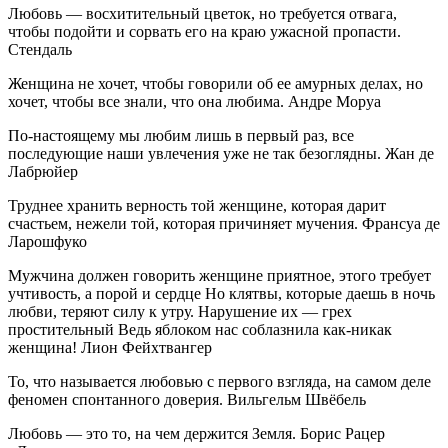
Любовь — восхитительный цветок, но требуется отвага,
чтобы подойти и сорвать его на краю ужасной пропасти.
Стендаль
Женщина не хочет, чтобы говорили об ее амурных делах, но
хочет, чтобы все знали, что она любима. Андре Моруа
По-настоящему мы любим лишь в первый раз, все
последующие наши увлечения уже не так безоглядны. Жан де
Лабрюйер
Труднее хранить верность той женщине, которая дарит
счастьем, нежели той, которая причиняет мучения. Франсуа де
Ларошфуко
Мужчина должен говорить женщине приятное, этого требует
учтивость, а порой и сердце Но клятвы, которые даешь в ночь
любви, теряют силу к утру. Нарушение их — грех
простительный Ведь яблоком нас соблазнила как-никак
женщина! Лион Фейхтвангер
То, что называется любовью с первого взгляда, на самом деле
феномен спонтанного доверия. Вильгельм Швёбель
Любовь — это то, на чем держится Земля. Борис Рацер