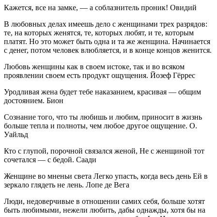
Кажется, все на замке, — а соблазнитель проник! Овидий
В любовных делах имеешь дело с женщинами трех разрядов:
те, на которых женятся, те, которых любят, и те, которым
платят. Но это может быть одна и та же женщина. Начинается
с денег, потом человек влюбляется, и в конце концов женится.
Любовь женщины как в своем истоке, так и во всяком
проявлении своем есть продукт ощущения. Йозеф Гёррес
Уродливая жена будет тебе наказанием, красивая — общим
достоянием. Бион
Сознание того, что ты любишь и любим, приносит в жизнь
больше тепла и полноты, чем любое другое ощущение. О.
Уайльд
Кто с глупой, порочной связался женой, Не с женщиной тот
сочетался — с бедой. Саади
Женщине во мненьи света Легко упасть, когда весь день Ей в
зеркало глядеть не лень. Лопе де Вега
Люди, недоверчивые в отношении самих себя, больше хотят
быть любимыми, нежели любить, дабы однажды, хотя бы на