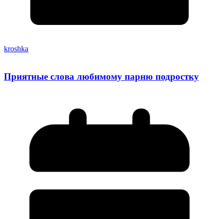
kroshka
Приятные слова любимому парню подростку