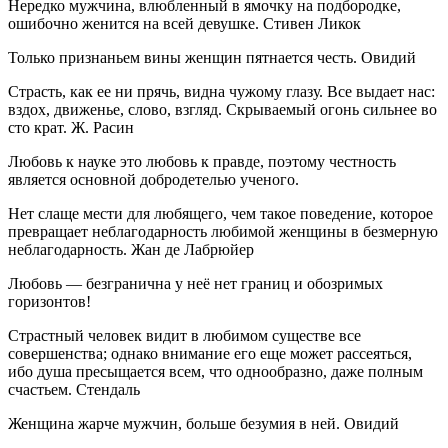
Нередко мужчина, влюбленный в ямочку на подбородке,
ошибочно женится на всей девушке. Стивен Ликок
Только признаньем вины женщин пятнается честь. Овидий
Страсть, как ее ни прячь, видна чужому глазу. Все выдает нас:
вздох, движенье, слово, взгляд. Скрываемый огонь сильнее во
сто крат. Ж. Расин
Любовь к науке это любовь к правде, поэтому честность
является основной добродетелью ученого.
Нет слаще мести для любящего, чем такое поведение, которое
превращает неблагодарность любимой женщины в безмерную
неблагодарность. Жан де Лабрюйер
Любовь — безгранична у неё нет границ и обозримых
горизонтов!
Страстный человек видит в любимом существе все
совершенства; однако внимание его еще может рассеяться,
ибо душа пресыщается всем, что однообразно, даже полным
счастьем. Стендаль
Женщина жарче мужчин, больше безумия в ней. Овидий