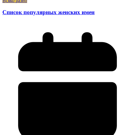
Всяко разно
Список популярных женских имен