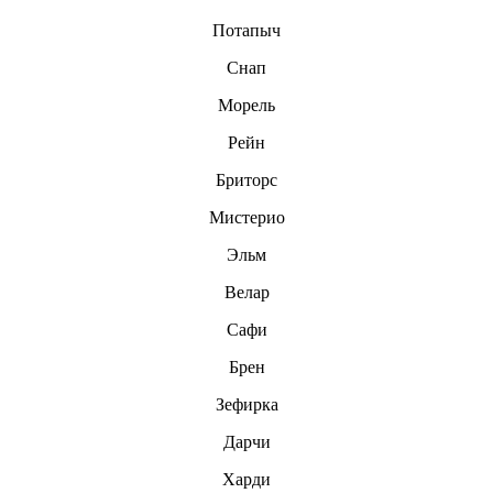
Потапыч
Снап
Морель
Рейн
Бриторс
Мистерио
Эльм
Велар
Сафи
Брен
Зефирка
Дарчи
Харди