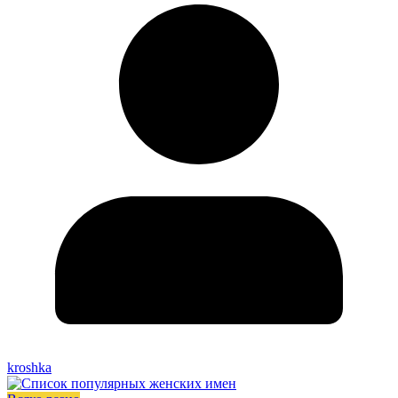
kroshka