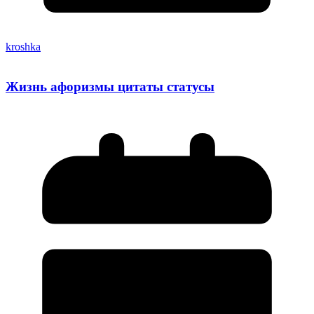
kroshka
Жизнь афоризмы цитаты статусы