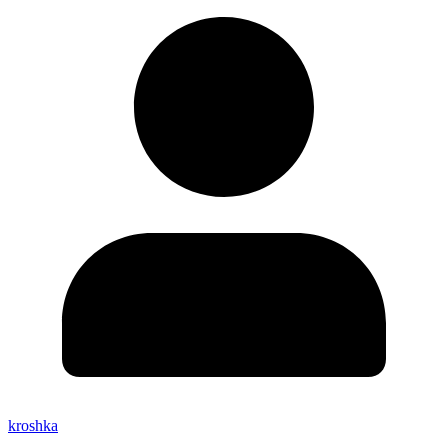
kroshka