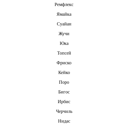
Ремфлекс
Ямайка
Суайан
Жучи
Юка
Топсей
Фриско
Кейко
Поро
Бигос
Ирбис
Черчиль
Нидас