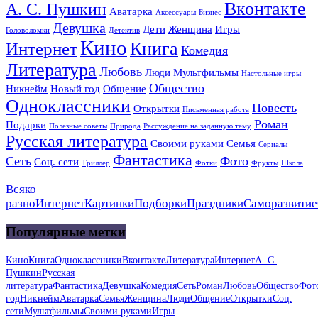
Вконтакте
А. С. Пушкин
Аватарка
Аксессуары
Бизнес
Девушка
Дети
Женщина
Игры
Головоломки
Детектив
Кино
Книга
Интернет
Комедия
Литература
Любовь
Люди
Мультфильмы
Настольные игры
Общество
Никнейм
Новый год
Общение
Одноклассники
Повесть
Открытки
Письменная работа
Роман
Подарки
Полезные советы
Природа
Рассуждение на заданную тему
Русская литература
Своими руками
Семья
Сериалы
Фантастика
Сеть
Фото
Соц. сети
Триллер
Фотки
Фрукты
Школа
Всяко
разно
Интернет
Картинки
Подборки
Праздники
Саморазвитие
Популярные метки
Кино
Книга
Одноклассники
Вконтакте
Литература
Интернет
А. С.
Пушкин
Русская
литература
Фантастика
Девушка
Комедия
Сеть
Роман
Любовь
Общество
Фот
год
Никнейм
Аватарка
Семья
Женщина
Люди
Общение
Открытки
Соц.
сети
Мультфильмы
Своими руками
Игры