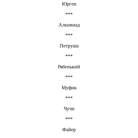
Юрген
***
Алкивиад
***
Петруша
***
Рябенький
***
Муфик
***
Чучи
***
Файер