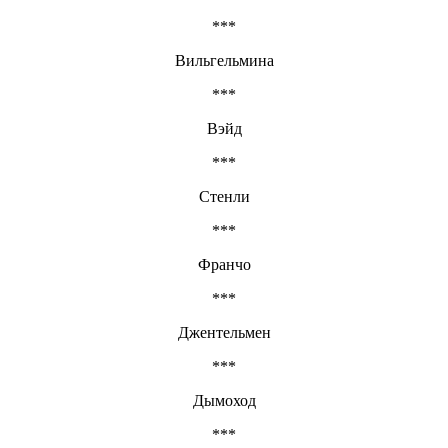
***
Вильгельмина
***
Вэйд
***
Стенли
***
Франчо
***
Джентельмен
***
Дымоход
***