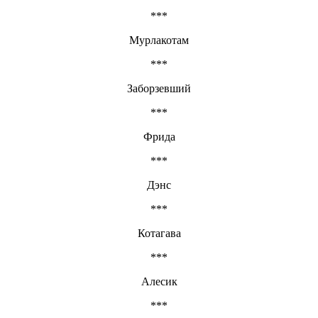
***
Мурлакотам
***
Заборзевший
***
Фрида
***
Дэнс
***
Котагава
***
Алесик
***