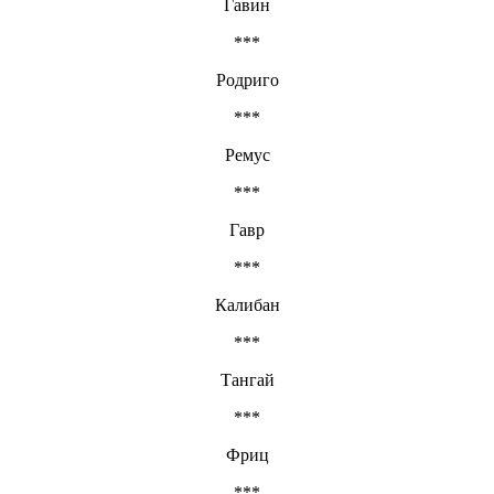
Гавин
***
Родриго
***
Ремус
***
Гавр
***
Калибан
***
Тангай
***
Фриц
***