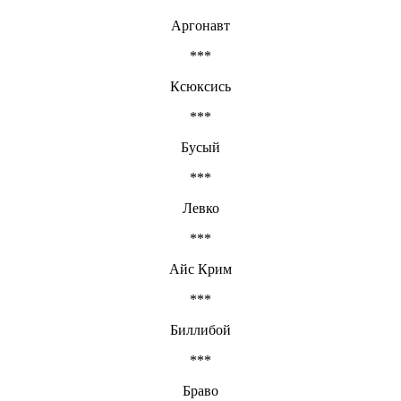
Аргонавт
***
Ксюксись
***
Бусый
***
Левко
***
Айс Крим
***
Биллибой
***
Браво