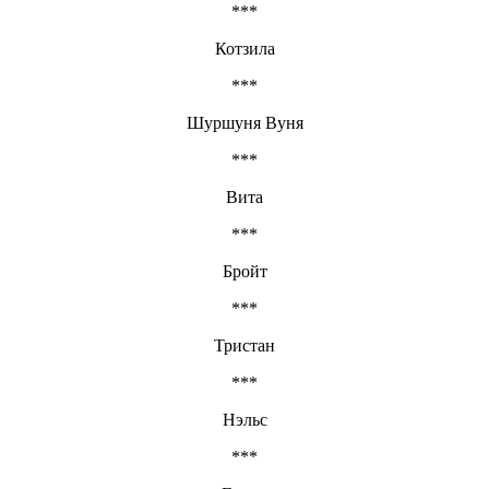
***
Котзила
***
Шуршуня Вуня
***
Вита
***
Бройт
***
Тристан
***
Нэльс
***