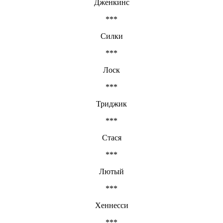
Дженкинс
***
Силки
***
Лоск
***
Триджик
***
Стася
***
Лютый
***
Хеннесси
***