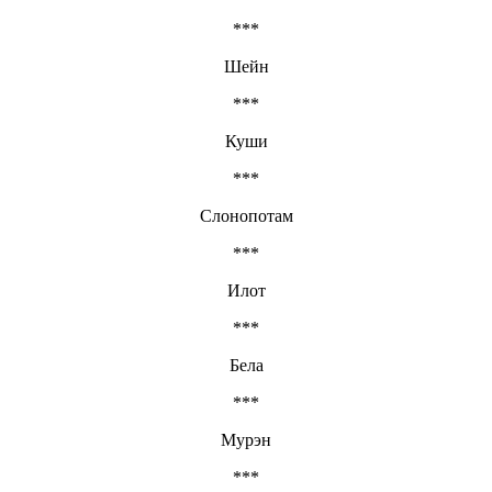
***
Шейн
***
Куши
***
Слонопотам
***
Илот
***
Бела
***
Мурэн
***