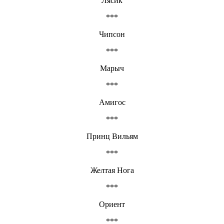
Лясик
***
Чипсон
***
Марыч
***
Амигос
***
Принц Вильям
***
Желтая Нога
***
Ориент
***