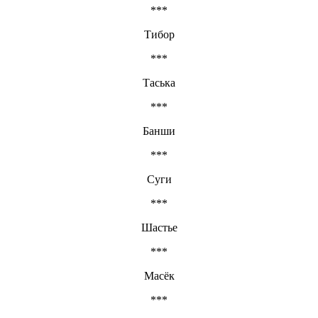
***
Тибор
***
Таська
***
Банши
***
Суги
***
Шастье
***
Масёк
***