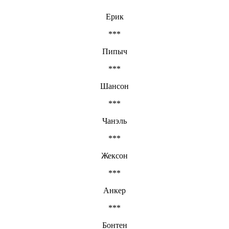
Ерик
***
Пипыч
***
Шансон
***
Чанэль
***
Жексон
***
Анкер
***
Бонтен