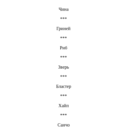
Чина
***
Гриней
***
Риб
***
Зверь
***
Бластер
***
Хайп
***
Санчо