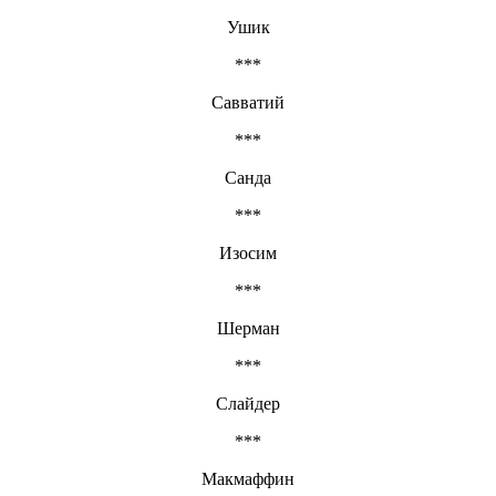
Ушик
***
Савватий
***
Санда
***
Изосим
***
Шерман
***
Слайдер
***
Макмаффин