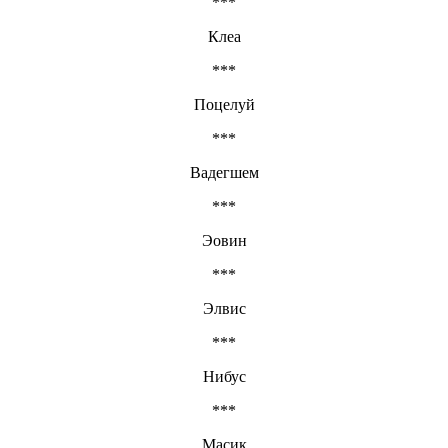
***
Клеа
***
Поцелуй
***
Вадегшем
***
Эовин
***
Элвис
***
Нибус
***
Масик