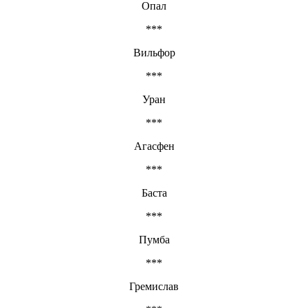
Опал
***
Вильфор
***
Уран
***
Агасфен
***
Баста
***
Пумба
***
Гремислав