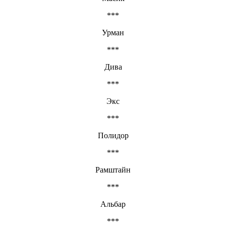
***
Урман
***
Дива
***
Экс
***
Полидор
***
Рамштайн
***
Альбар
***