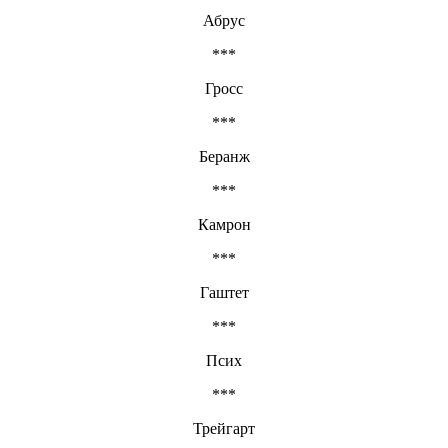
Абрус
***
Гросс
***
Беранж
***
Камрон
***
Гаштет
***
Псих
***
Трейгарт