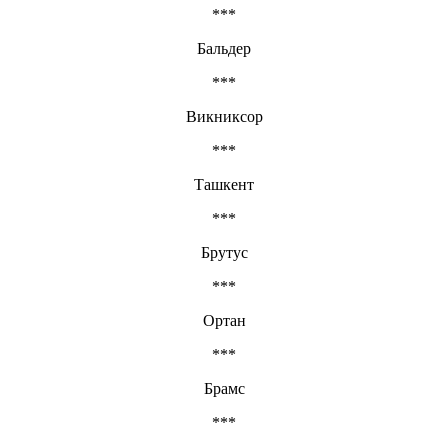
***
Бальдер
***
Викниксор
***
Ташкент
***
Брутус
***
Ортан
***
Брамс
***