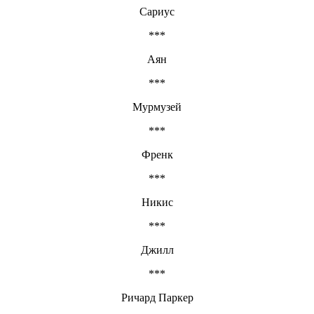
Сариус
***
Аян
***
Мурмузей
***
Френк
***
Никис
***
Джилл
***
Ричард Паркер