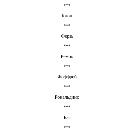
***
Клон
***
Ферзь
***
Рембо
***
Жоффрей
***
Рональдино
***
Бас
***