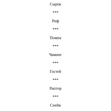
Сырок
***
Риф
***
Помпа
***
Чаминг
***
Гостей
***
Раптор
***
Снейк