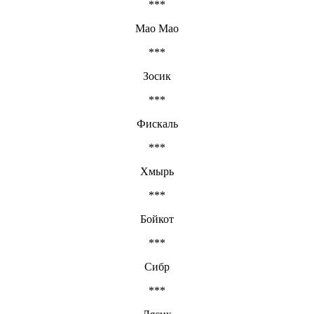
***
Мао Мао
***
Зосик
***
Фискаль
***
Хмырь
***
Бойкот
***
Сибр
***