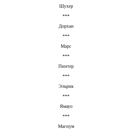
Шухер
***
Дорхан
***
Марс
***
Пинтер
***
Эльрик
***
Ямауо
***
Магнум