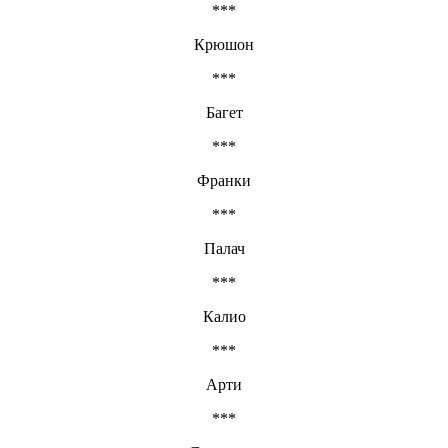
***
Крюшон
***
Багет
***
Франки
***
Палач
***
Калио
***
Арти
***