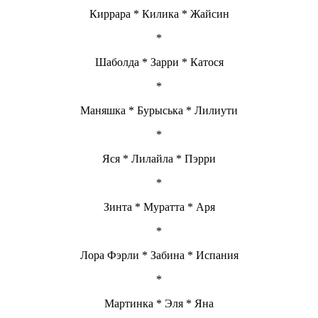
Киррара * Килика * Жайсин
*
Шаболда * Зарри * Катося
*
Маняшка * Бурыська * Лилиути
*
Яся * Лилайла * Пэрри
*
Зинта * Муратта * Аря
*
Лора Фэрли * Забина * Испания
*
Мартинка * Эля * Яна