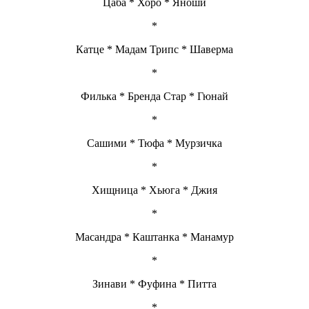
Цаба * Хоро * Яноши
*
Катце * Мадам Трипс * Шаверма
*
Филька * Бренда Стар * Гюнай
*
Сашими * Тюфа * Мурзичка
*
Хищница * Хьюга * Джия
*
Масандра * Каштанка * Манамур
*
Зинави * Фуфина * Питта
*