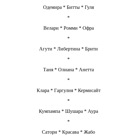
Одемира * Битты * Гуля
*
Велари * Ромми * Офра
*
Агути * Либертина * Брити
*
Таня * Олиана * Анетта
*
Клара * Гаргулия * Кермисайт
*
Кумпампа * Шушара * Аура
*
Сатори * Красава * Жабо