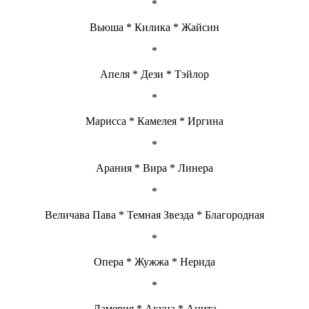
*
Вьюша * Килика * Жайсин
*
Апеля * Дези * Тэйлор
*
Марисса * Камелея * Иргина
*
Арания * Вира * Линера
*
Величава Пава * Темная Звезда * Благородная
*
Опера * Жужжа * Нерида
*
Ламерия * Акуна * Анита