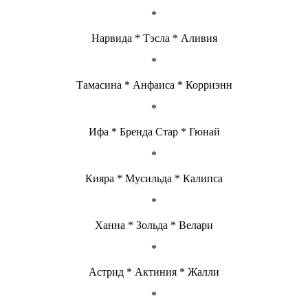
*
Нарвида * Тэсла * Аливия
*
Тамасина * Анфаиса * Корриэнн
*
Ифа * Бренда Стар * Гюнай
*
Кияра * Мусильда * Калипса
*
Ханна * Зольда * Велари
*
Астрид * Актиния * Жалли
*