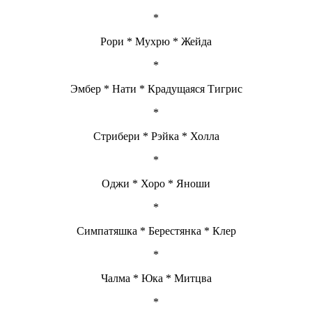
*
Рори * Мухрю * Жейда
*
Эмбер * Нати * Крадущаяся Тигрис
*
Стрибери * Рэйка * Холла
*
Оджи * Хоро * Яноши
*
Симпатяшка * Берестянка * Клер
*
Чалма * Юка * Митцва
*