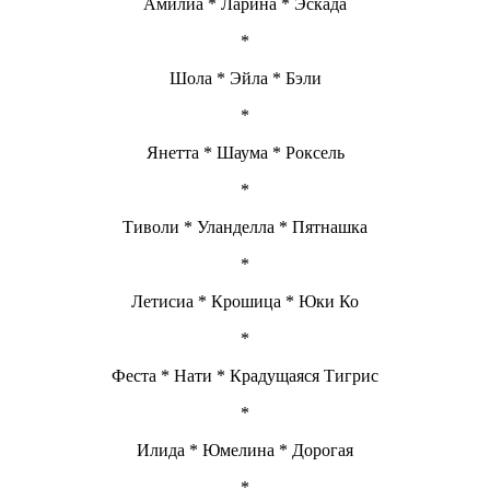
Амилиа * Ларина * Эскада
*
Шола * Эйла * Бэли
*
Янетта * Шаума * Роксель
*
Тиволи * Уланделла * Пятнашка
*
Летисиа * Крошица * Юки Ко
*
Феста * Нати * Крадущаяся Тигрис
*
Илида * Юмелина * Дорогая
*