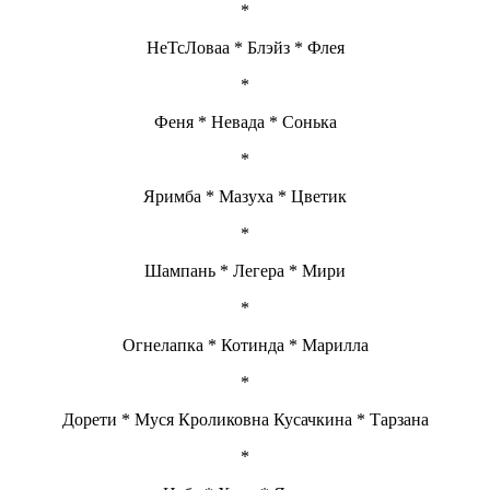
*
НеТсЛоваа * Блэйз * Флея
*
Феня * Невада * Сонька
*
Яримба * Мазуха * Цветик
*
Шампань * Легера * Мири
*
Огнелапка * Котинда * Марилла
*
Дорети * Муся Кроликовна Кусачкина * Тарзана
*