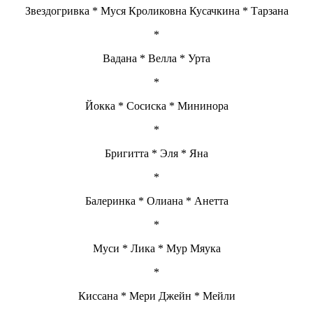
Звездогривка * Муся Кроликовна Кусачкина * Тарзана
*
Вадана * Велла * Урта
*
Йокка * Сосиска * Мининора
*
Бригитта * Эля * Яна
*
Балеринка * Олиана * Анетта
*
Муси * Лика * Мур Мяука
*
Киссана * Мери Джейн * Мейли