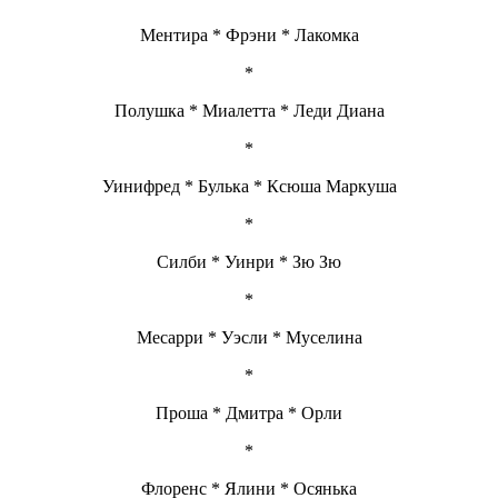
Ментира * Фрэни * Лакомка
*
Полушка * Миалетта * Леди Диана
*
Уинифред * Булька * Ксюша Маркуша
*
Силби * Уинри * Зю Зю
*
Месарри * Уэсли * Муселина
*
Проша * Дмитра * Орли
*
Флоренс * Ялини * Осянька