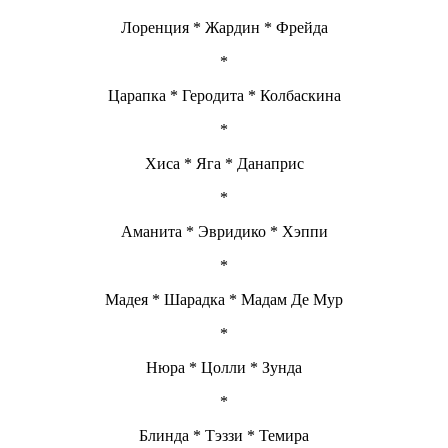
Лоренция * Жардин * Фрейда
*
Царапка * Геродита * Колбаскина
*
Хиса * Яга * Данаприс
*
Аманита * Эвридико * Хэппи
*
Мадея * Шарадка * Мадам Де Мур
*
Нюра * Цолли * Зунда
*
Блинда * Тэззи * Темира