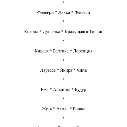
*
Фальери * Лакка * Флимси
*
Китана * Душечка * Крадущаяся Тигрис
*
Кирася * Балтика * Лоренция
*
Ларесса * Якира * Чипа
*
Ема * Альпина * Будур
*
Жуть * Асоль * Рошка
*