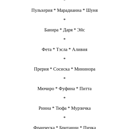
*
Пульхерия * Марадианна * Шуня
*
Банира * Даря * Эйс
*
Фета * Тэсла * Аливия
*
Прерия * Сосиска * Мининора
*
Мючиро * Фуфина * Питта
*
Ринна * Тюфа * Мурзичка
*
Франческа * Британни * Пичка