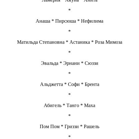
*
Анаша * Пирсюша * Нефилима
*
Матильда Степановна * Астаника * Роза Мимоза
*
Эвальда * Эрнани * Сюззи
*
Альджетта * Софи * Брента
*
Абигель * Танго * Маха
*
Пом Пом * Гриззи * Рашель
*