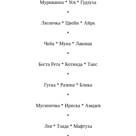
Муриванна * Уся * Гудзуха
*
Люличка * Цвейн * Айра
*
Чиба * Муна * Лакиша
*
Беста Рета * Котинда * Таис
*
Гуска * Разина * Блика
*
Мусиничка * Ириска * Амадея
*
Лея * Тлада * Мафтуха