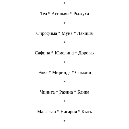
*
Теа * Агильви * Рыжуха
*
Сирофима * Муна * Лакиша
*
Сафина * Юмелина * Дорогая
*
Элка * Миринда * Симони
*
Чинита * Разина * Блика
*
Маляська * Насария * Кысь
*