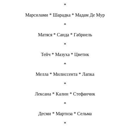
*
Марсилами * Шарадка * Мадам Де Мур
*
Матяся * Санда * Габриель
*
Тейч * Мазуха * Цветик
*
Мелла * Милиссента * Лапка
*
Лексана * Калин * Стефанчик
*
Десми * Мартиза * Сельма
*