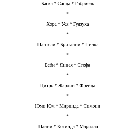
Баска * Санда * Габриель
*
Хора * Уся * Гудзуха
*
Шантели * Британни * Пичка
*
Беби * Янная * Стефа
*
Цитро * Жардин * Фрейда
*
Юми Юм * Миринда * Симони
*
Шанни * Котинда * Марилла