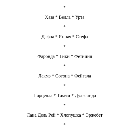
*
Хаза * Велла * Урта
*
Дафна * Янная * Стефа
*
Фаронда * Тики * Фетиция
*
Лакмэ * Сотона * Фейгала
*
Парцелла * Тамми * Дульсинда
*
Лана Дель Рей * Хлопушка * Эржебет
*