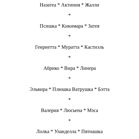
Назатеа * Актиния * Жалли
*
Псишка * Кикимара * Затея
*
Генриетта * Муратта * Кастиэль
*
Абрико * Вира * Линера
*
Эльвира * Плюшка Ватрушка * Бэтта
*
Валерия * Люсьена * Мэса
*
Лолка * Уланделла * Пятнашка