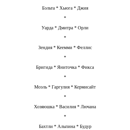
Бэльта * Хьюга * Джия
*
Уарда * Дмитра * Орли
*
Зендия * Кеемми * Феллис
*
Бригида * Яниточка * Фикса
*
Моэль * Гаргулия * Кермисайт
*
Хозяюшка * Василия * Лючана
*
Бахтли * Альпина * Будур