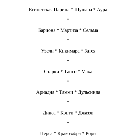
Египетская Царица * Шушара * Аура
*
Бариона * Мартиза * Сельма
*
Уэсли * Кикимара * Затея
*
Старки * Танго * Маха
*
Ариадна * Тамми * Дульсинда
*
Дикса * Кэнти * Джаззи
*
Перса * Кракозябра * Рори