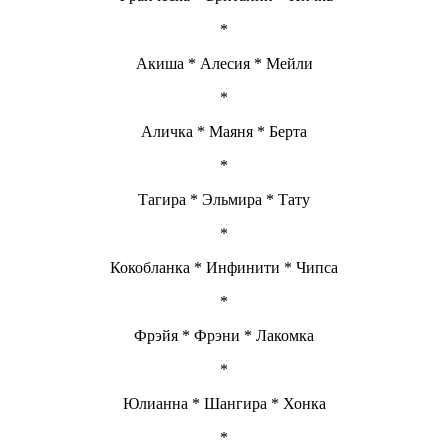
*
Акиша * Алесия * Мейли
*
Аличка * Маяня * Берта
*
Тагира * Эльмира * Тату
*
Кокобланка * Инфинити * Чипса
*
Фрэйя * Фрэни * Лакомка
*
Юлианна * Шангира * Хонка
*