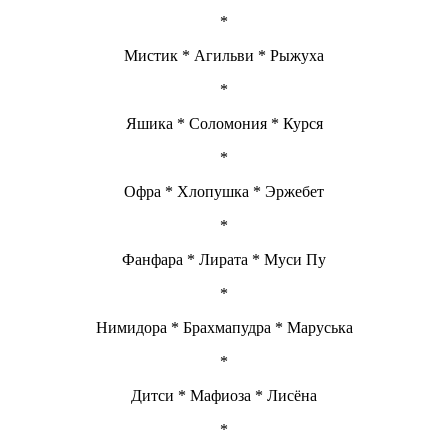
*
Мистик * Агильви * Рыжуха
*
Яшика * Соломония * Курся
*
Офра * Хлопушка * Эржебет
*
Фанфара * Лирата * Муси Пу
*
Нимидора * Брахмапудра * Маруська
*
Дитси * Мафиоза * Лисёна
*