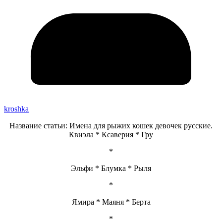
kroshka
Название статьи: Имена для рыжих кошек девочек русские.
Квиэла * Ксаверия * Гру
*
Эльфи * Блумка * Рыля
*
Ямира * Маяня * Берта
*