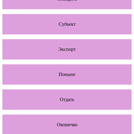
Субъект
Экспорт
Поныне
Отдать
Окошечко