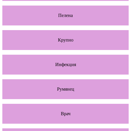
Пелена
Крупно
Инфекция
Румянец
Врач