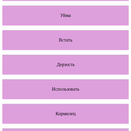
Уйма
Встать
Дерзость
Использовать
Кормилец