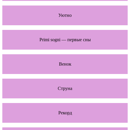
Уютно
Primi sogni — первые сны
Венок
Струна
Рекорд