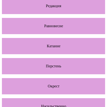
Редакция
Равновесие
Катание
Перстень
Окрест
Насильственно