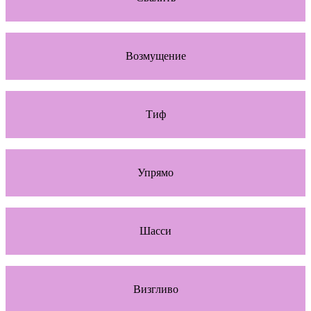
Возмущение
Тиф
Упрямо
Шасси
Визгливо