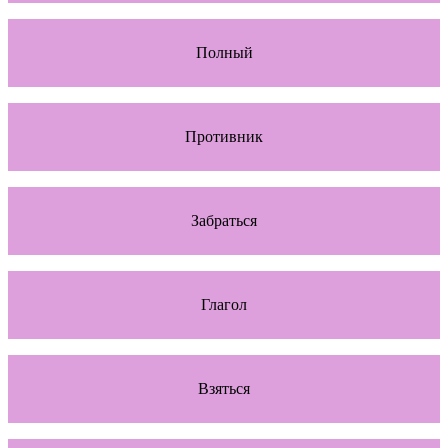
Полный
Противник
Забраться
Глагол
Взяться