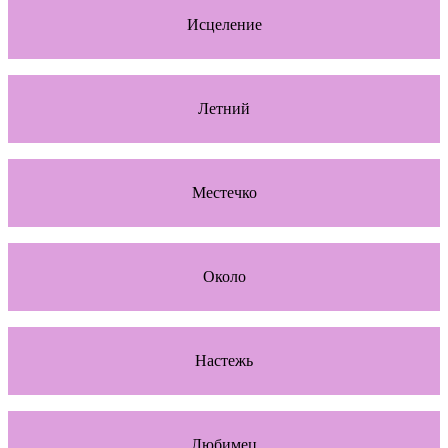
Исцеление
Летний
Местечко
Около
Настежь
Любимец