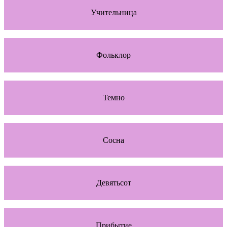
Учительница
Фольклор
Темно
Сосна
Девятьсот
Прибытие