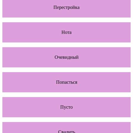
Перестройка
Нота
Очевидный
Попасться
Пусто
Свалить