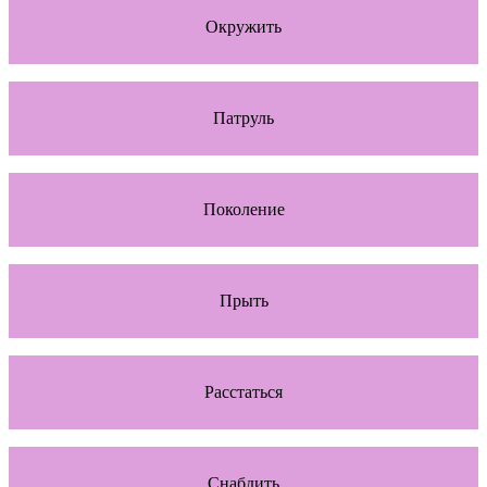
Окружить
Патруль
Поколение
Прыть
Расстаться
Снабдить