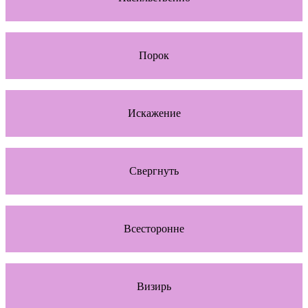
Порок
Искажение
Свергнуть
Всесторонне
Визирь