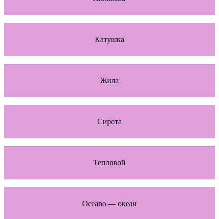
Катушка
Жила
Сирота
Тепловой
Oceano — океан