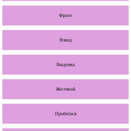
Фронт
Взвод
Выдумка
Жестяной
Пробиться