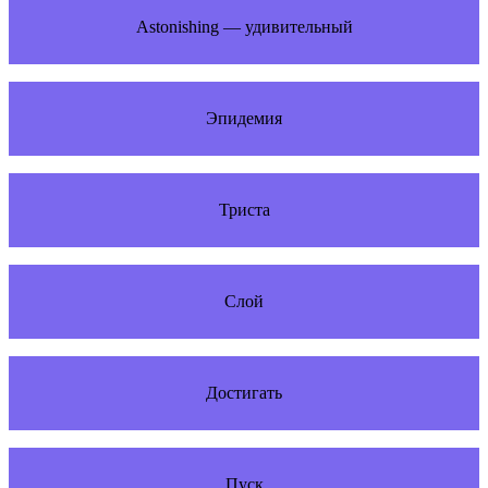
Astonishing — удивительный
Эпидемия
Триста
Слой
Достигать
Пуск