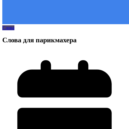
Слова
Слова для парикмахера