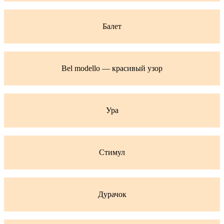
Балет
Bel modello — красивый узор
Ура
Стимул
Дурачок