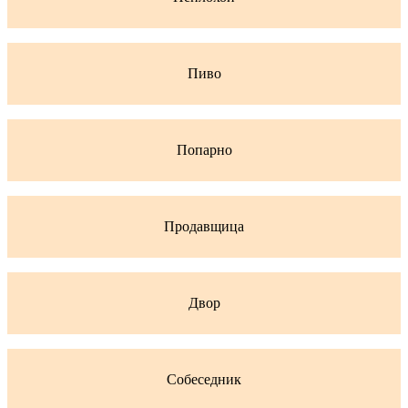
Пиво
Попарно
Продавщица
Двор
Собеседник