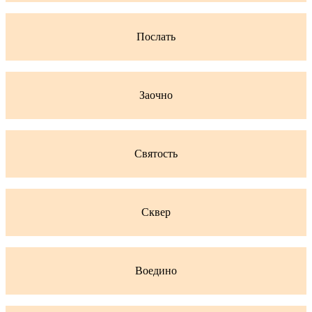
Послать
Заочно
Святость
Сквер
Воедино