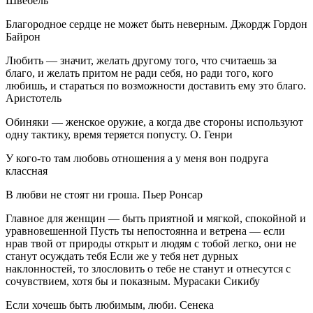
Швёбель
Благородное сердце не может быть неверным. Джордж Гордон
Байрон
Любить — значит, желать другому того, что считаешь за
благо, и желать притом не ради себя, но ради того, кого
любишь, и стараться по возможности доставить ему это благо.
Аристотель
Обиняки — женское оружие, а когда две стороны используют
одну тактику, время теряется попусту. О. Генри
У кого-то там любовь отношения а у меня вон подруга
классная
В любви не стоят ни гроша. Пьер Ронсар
Главное для женщин — быть приятной и мягкой, спокойной и
уравновешенной Пусть ты непостоянна и ветрена — если
нрав твой от природы открыт и людям с тобой легко, они не
станут осуждать тебя Если же у тебя нет дурных
наклонностей, то злословить о тебе не станут и отнесутся с
сочувствием, хотя бы и показным. Мурасаки Сикибу
Если хочешь быть любимым, люби. Сенека