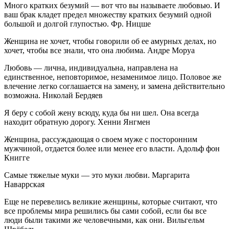
Много кратких безумий — вот что вы называете любовью. И
ваш брак кладет предел множеству кратких безумий одной
большой и долгой глупостью. Фр. Ницше
Женщина не хочет, чтобы говорили об ее амурных делах, но
хочет, чтобы все знали, что она любима. Андре Моруа
Любовь — лична, индивидуальна, направлена на
единственное, неповторимое, незаменимое лицо. Половое же
влечение легко соглашается на замену, и замена действительно
возможна. Николай Бердяев
Я беру с собой жену всюду, куда бы ни шел. Она всегда
находит обратную дорогу. Хенни Янгмен
Женщина, рассуждающая о своем муже с посторонним
мужчиной, отдается более или менее его власти. Адольф фон
Книгге
Самые тяжелые муки — это муки любви. Маргарита
Наваррская
Еще не перевелись великие женщины, которые считают, что
все проблемы мира решились бы сами собой, если бы все
люди были такими же человечными, как они. Вильгельм