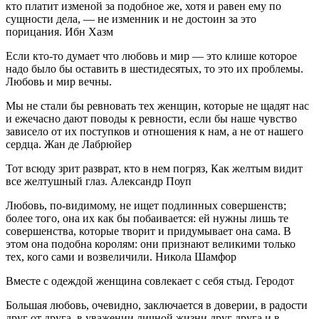
кто платит изменой за подобное же, хотя и равен ему по
сущности дела, — не изменник и не достоин за это
порицания. Ибн Хазм
Если кто-то думает что любовь и мир — это клише которое
надо было бы оставить в шестидесятых, то это их проблемы.
Любовь и мир вечны.
Мы не стали бы ревновать тех женщин, которые не щадят нас
и ежечасно дают поводы к ревности, если бы наше чувство
зависело от их поступков и отношения к нам, а не от нашего
сердца. Жан де Лабрюйер
Тот всюду зрит разврат, кто в нем погряз, Как желтым видит
все желтушный глаз. Александр Поуп
Любовь, по-видимому, не ищет подлинных совершенств;
более того, она их как бы побаивается: ей нужны лишь те
совершенства, которые творит и придумывает она сама. В
этом она подобна королям: они признают великими только
тех, кого сами и возвеличили. Никола Шамфор
Вместе с одеждой женщина совлекает с себя стыд. Геродот
Большая любовь, очевидно, заключается в доверии, в радости
друг от друга, в уважении личной жизни друг друга и в