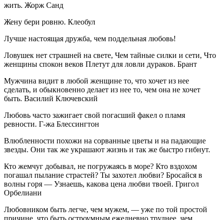
жить. Жорж Санд
Жену бери ровню. Клеобул
Лучше настоящая дружба, чем поддельная любовь!
Ловушек нет страшней на свете, Чем тайные силки и сети, Что
женщины спокон веков Плетут для ловли дураков. Брант
Мужчина видит в любой женщине то, что хочет из нее
сделать, и обыкновенно делает из нее то, чем она не хочет
быть. Василий Ключевский
Любовь часто зажигает свой погасший факел о пламя
ревности. Г-жа Блессингтон
Влюбленности похожи на сорванные цветы и на падающие
звезды. Они так же украшают жизнь и так же быстро гибнут.
Кто жемчуг добывал, не погружаясь в море? Кто вздохом
погашал пылание страстей? Ты захотел любви? Бросайся в
волны горя — Узнаешь, какова цена любви твоей. Григол
Орбелиани
Любовником быть легче, чем мужем, — уже по той простой
причине, что быть остроумным ежедневно труднее, чем