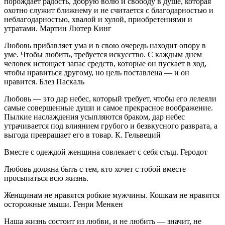
порождает радость, добрую волю и свободу в душе, которая
охотно служит ближнему и не считается с благодарностью и
неблагодарностью, хвалой и хулой, приобретениями и
утратами. Мартин Лютер Кинг
Любовь прибавляет ума и в свою очередь находит опору в
уме. Чтобы любить, требуется искусство. С каждым днем
человек истощает запас средств, которые он пускает в ход,
чтобы нравиться другому, но цель поставлена — и он
нравится. Блез Паскаль
Любовь — это дар небес, который требует, чтобы его лелеяли
самые совершенные души и самое прекрасное воображение.
Пылкие наслаждения усыпляются браком, дар небес
утрачивается под влиянием грубого и безвкусного разврата, а
выгода превращает его в товар. К. Гельвеций
Вместе с одеждой женщина совлекает с себя стыд. Геродот
Любовь должна быть с тем, кто хочет с тобой вместе
просыпаться всю жизнь.
Женщинам не нравятся робкие мужчины. Кошкам не нравятся
осторожные мыши. Генри Менкен
Наша жизнь состоит из любви, и не любить — значит, не