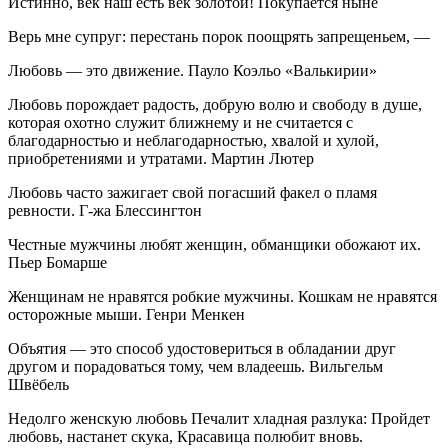
Истинно, век наш есть век золотой! Покупается ныне
Верь мне супруг: перестань порок поощрять запрещеньем, —
Любовь — это движение. Пауло Коэльо «Валькирии»
Любовь порождает радость, добрую волю и свободу в душе,
которая охотно служит ближнему и не считается с
благодарностью и неблагодарностью, хвалой и хулой,
приобретениями и утратами. Мартин Лютер
Любовь часто зажигает свой погасший факел о пламя
ревности. Г-жа Блессингтон
Честные мужчины любят женщин, обманщики обожают их.
Пьер Бомарше
Женщинам не нравятся робкие мужчины. Кошкам не нравятся
осторожные мыши. Генри Менкен
Объятия — это способ удостовериться в обладании друг
другом и порадоваться тому, чем владеешь. Вильгельм
Швёбель
Недолго женскую любовь Печалит хладная разлука: Пройдет
любовь, настанет скука, Красавица полюбит вновь.