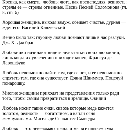
Крепка, как смерть, любовь; люта, как преисподняя, ревность;
стрелы ее — стрелы огненные. Песнь Песней Соломонова (гл.
8, cm. 6)
Хорошая женщина, выходя замуж, обещает счастье, дурная —
ждет его. Василий Ключевский
Вечно было так: глубину любви познают лишь в час разлуки.
Дж. Х. Джебран
Любовники начинают видеть недостатки своих любовниц,
лишь когда их увлечению приходит конец. Франсуа де
Ларошфуко
Любовь невозможно найти там, где ее нет, и ее невозможно
спрятать там, где она существует. Дэвид Швиммер, Поцелуй
понарошку.
Многие женщины приходят на представления только ради
того, чтобы самим превратиться в зрелище. Овидий
Любовь носит такие очки, сквозь которые медь кажется
золотом, бедность — богатством, а капли огня —
жемчужинами. Мигель де Сервантес Сааведра
Любовь — это неведомая страна, и мы все плывем туда