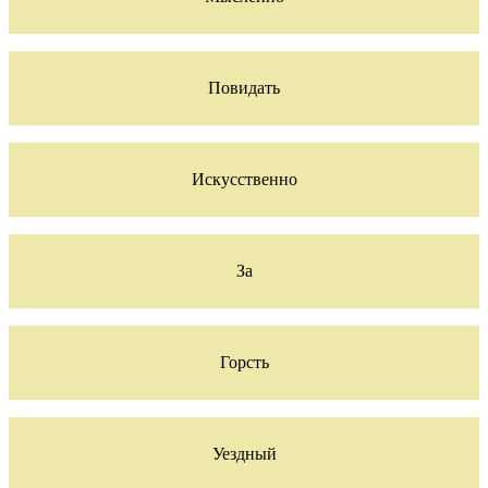
Повидать
Искусственно
За
Горсть
Уездный