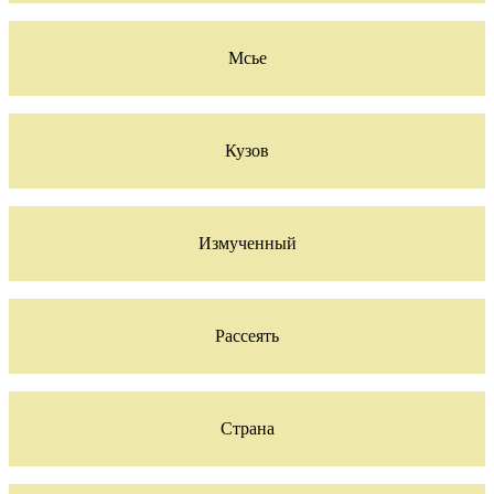
Мсье
Кузов
Измученный
Рассеять
Страна