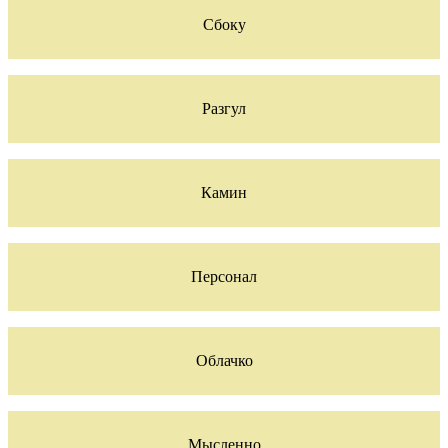
Сбоку
Разгул
Камин
Персонал
Облачко
Мысленно