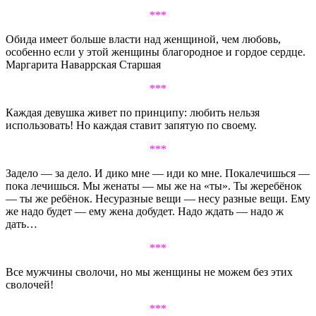
***
Обида имеет больше власти над женщиной, чем любовь,
особенно если у этой женщины благородное и гордое сердце.
Маргарита Наваррская Старшая
***
Каждая девушка живет по принципу: любить нельзя
использовать! Но каждая ставит запятую по своему.
***
Задело — за дело. И дико мне — иди ко мне. Покалечишься —
пока лечишься. Мы женаты — мы же на «ты». Ты жеребёнок
— ты же ребёнок. Несуразные вещи — несу разные вещи. Ему
же надо будет — ему жена добудет. Надо ждать — надо ж
дать…
***
Все мужчины сволочи, но мы женщины не можем без этих
сволочей!
***