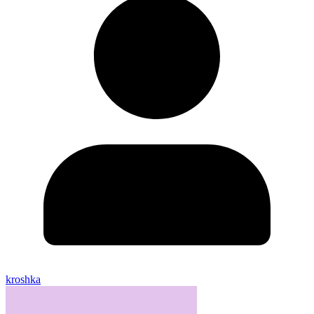
kroshka