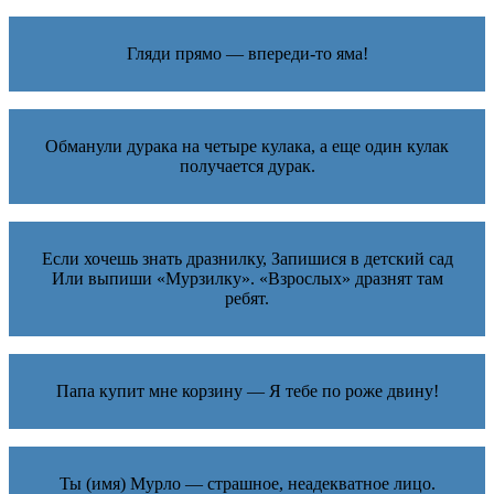
Гляди прямо — впереди-то яма!
Обманули дурака на четыре кулака, а еще один кулак
получается дурак.
Если хочешь знать дразнилку, Запишися в детский сад
Или выпиши «Мурзилку». «Взрослых» дразнят там
ребят.
Папа купит мне корзину — Я тебе по роже двину!
Ты (имя) Мурло — страшное, неадекватное лицо.