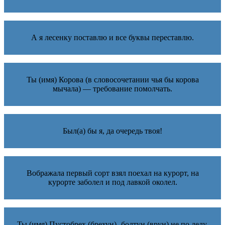
А я лесенку поставлю и все буквы переставлю.
Ты (имя) Корова (в словосочетании чья бы корова
мычала) — требование помолчать.
Был(а) бы я, да очередь твоя!
Вображала первый сорт взял поехал на курорт, на
курорте заболел и под лавкой околел.
Ты (имя) Пустобрех (брехун)- болтун (врун) не по делу.