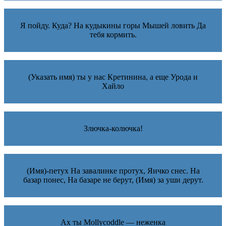
Я пойду. Куда? На кудыкины горы Мышей ловить Да
тебя кормить.
(Указать имя) ты у нас Кретинина, а еще Урода и
Хайло
Злючка-колючка!
(Имя)-петух На завалинке протух, Яичко снес. На
базар понес, На базаре не берут, (Имя) за уши дерут.
Ах ты Mollycoddle — неженка