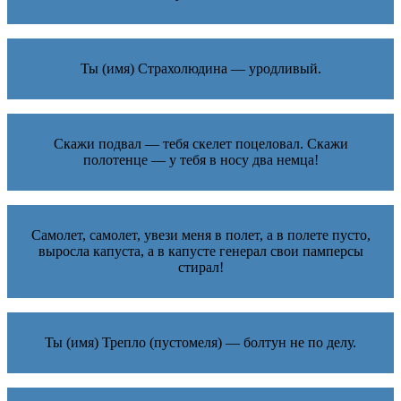
Ты (имя) Страхолюдина — уродливый.
Скажи подвал — тебя скелет поцеловал. Скажи
полотенце — у тебя в носу два немца!
Самолет, самолет, увези меня в полет, а в полете пусто,
выросла капуста, а в капусте генерал свои памперсы
стирал!
Ты (имя) Трепло (пустомеля) — болтун не по делу.