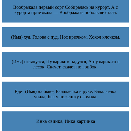
Воображала первый сорт Собиралась на курорт, А с
курорта приезжала — Воображать побольше стала.
(Имя) худ, Голова с пуд, Нос крючком, Хохол клочком.
(Имя) оглянулся, Пузыриком надулся, А пузырик-то в
лесок, Скачет, скачет по грибок.
Едет (Имя) на быке, Балалаечка в руке, Балалаечка
упала, Быку ноженьку сломала.
Инка-свинка, Инка-картинка