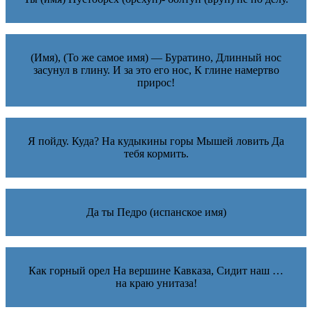
(Имя), (То же самое имя) — Буратино, Длинный нос
засунул в глину. И за это его нос, К глине намертво
прирос!
Я пойду. Куда? На кудыкины горы Мышей ловить Да
тебя кормить.
Да ты Педро (испанское имя)
Как горный орел На вершине Кавказа, Сидит наш …
на краю унитаза!