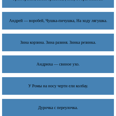
Андрей — воробей, Чушка-пичушка, На ходу лягушка.
Зина корзина. Зина разиня. Зинка резинка.
Андрюха — свиное ухо.
У Ромы на носу черти ели колбау.
Дурочка с переулочка.