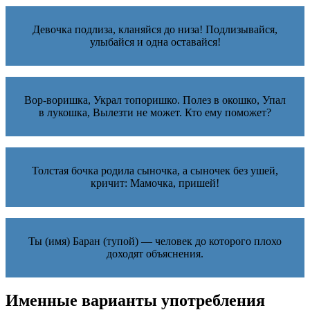
Девочка подлиза, кланяйся до низа! Подлизывайся,
улыбайся и одна оставайся!
Вор-воришка, Украл топоришко. Полез в окошко, Упал
в лукошка, Вылезти не может. Кто ему поможет?
Толстая бочка родила сыночка, а сыночек без ушей,
кричит: Мамочка, пришей!
Ты (имя) Баран (тупой) — человек до которого плохо
доходят объяснения.
Именные варианты употребления