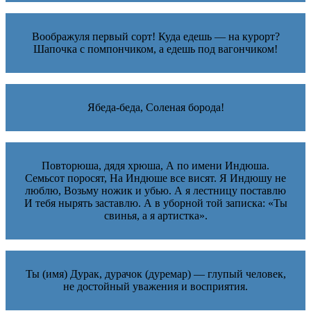
Воображуля первый сорт! Куда едешь — на курорт?
Шапочка с помпончиком, а едешь под вагончиком!
Ябеда-беда, Соленая борода!
Повторюша, дядя хрюша, А по имени Индюша.
Семьсот поросят, На Индюше все висят. Я Индюшу не
люблю, Возьму ножик и убью. А я лестницу поставлю
И тебя нырять заставлю. А в уборной той записка: «Ты
свинья, а я артистка».
Ты (имя) Дурак, дурачок (дуремар) — глупый человек,
не достойный уважения и восприятия.