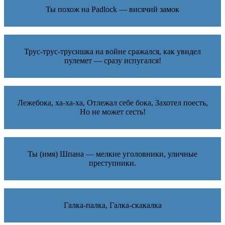
Ты похож на Padlock — висячий замок
Трус-трус-трусишка на войне сражался, как увидел
пулемет — сразу испугался!
Лежебока, ха-ха-ха, Отлежал себе бока, Захотел поесть,
Но не может сесть!
Ты (имя) Шпана — мелкие уголовники, уличные
преступники.
Галка-палка, Галка-скакалка