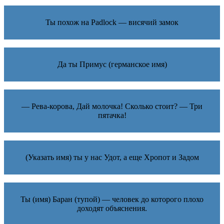
Ты похож на Padlock — висячий замок
Да ты Примус (германское имя)
— Рева-корова, Дай молочка! Сколько стоит? — Три
пятачка!
(Указать имя) ты у нас Удот, а еще Хропот и Задом
Ты (имя) Баран (тупой) — человек до которого плохо
доходят объяснения.