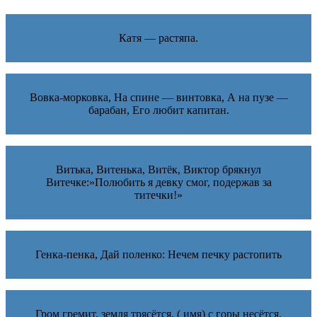
Катя — растяпа.
Вовка-морковка, На спине — винтовка, А на пузе —
барабан, Его любит капитан.
Витька, Витенька, Витёк, Виктор брякнул
Витечке:»Полюбить я девку смог, подержав за
титечки!»
Генка-пенка, Дай поленко: Нечем печку растопить
Гром гремит, земля трясётся, ( имя) с горы несётся.