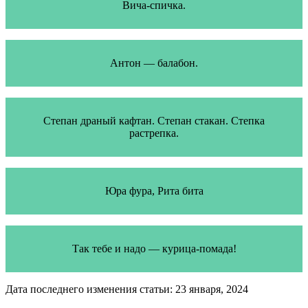
Вича-спичка.
Антон — балабон.
Степан драный кафтан. Степан стакан. Степка
растрепка.
Юра фура, Рита бита
Так тебе и надо — курица-помада!
Дата последнего изменения статьи: 23 января, 2024