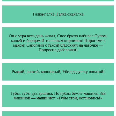
Галка-палка, Галка-скакалка
Он с утра весь день жевал, Свое брюхо набивал Супом,
кашей и борщом И толченым кирпичом! Пирогами с
маком! Сапогами с таком! Отдохнул на лавочке —
Попросил добавочки!
Рыжий, рыжий, конопатый, Убил дедушку лопатой!
Губы, губы два аршина, По губам бежит машина, Зав
машиной — машинист: «Губы стой, остановись!»