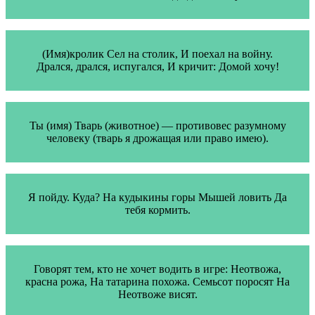
(Имя)кролик Сел на столик, И поехал на войну.
Дрался, дрался, испугался, И кричит: Домой хочу!
Ты (имя) Тварь (животное) — противовес разумному
человеку (тварь я дрожащая или право имею).
Я пойду. Куда? На кудыкины горы Мышей ловить Да
тебя кормить.
Говорят тем, кто не хочет водить в игре: Неотвожа,
красна рожа, На татарина похожа. Семьсот поросят На
Неотвоже висят.