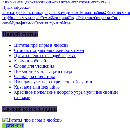
Кино
Книга
Одноклассники
Вконтакте
Литература
Интернет
А. С.
Пушкин
Русская
литература
Фантастика
Девушка
Комедия
Сеть
Роман
Любовь
Общество
Фот
год
Никнейм
Аватарка
Семья
Женщина
Люди
Общение
Открытки
Соц.
сети
Мультфильмы
Своими руками
Игры
Новый статьи
Цитаты про игры в любовь
Список популярных женских имен
Цитаты великих людей о детях
Клички кобелей
Слова для утешения
Псевдонимы для стриптизерш
Слова для оператора
Имя для султана в игре великий султан
Крутые ники для utk io
Красивое пожелание доброго утра мужчине своими
словами
Свежие комментарии
Праздники