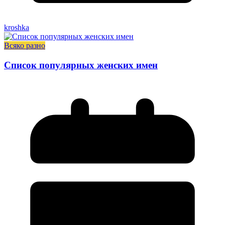
kroshka
Всяко разно
Список популярных женских имен