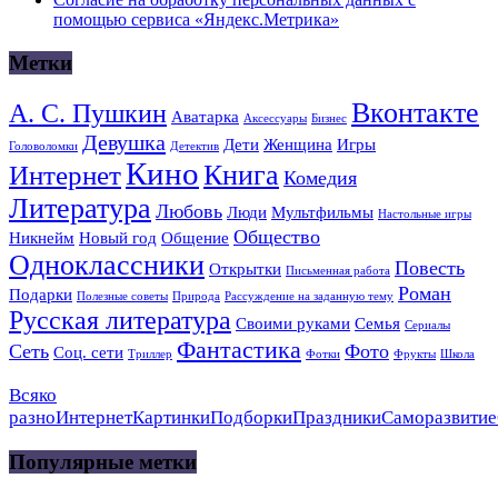
помощью сервиса «Яндекс.Метрика»
Метки
Вконтакте
А. С. Пушкин
Аватарка
Аксессуары
Бизнес
Девушка
Дети
Женщина
Игры
Головоломки
Детектив
Кино
Книга
Интернет
Комедия
Литература
Любовь
Люди
Мультфильмы
Настольные игры
Общество
Никнейм
Новый год
Общение
Одноклассники
Повесть
Открытки
Письменная работа
Роман
Подарки
Полезные советы
Природа
Рассуждение на заданную тему
Русская литература
Своими руками
Семья
Сериалы
Фантастика
Сеть
Фото
Соц. сети
Триллер
Фотки
Фрукты
Школа
Всяко
разно
Интернет
Картинки
Подборки
Праздники
Саморазвитие
Популярные метки