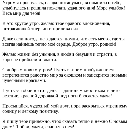
Утром я проснулась, сладко потянулась, вспомнила о тебе,
улыбнулась и решила пожелать удачного дня! Море улыбок!
Весь мир для тебя!
В это крутое утро, желаю тебе бравого вдохновения,
потрясающей энергии и прилива сил…
Даже если погода не задастся, помни, что есть место, где ты
всегда найдёшь тепло моё сердце. Доброе утро, родной!
Желаю жизни без уныния, в любви безумия и страсти, в
карьере прибыли и власти.
С добрым новым утром! Пусть с твоим пробуждением
встрепенется радостно мир за окошком и заискрится новыми
чудесными красками.
Пусть за тобой в этот день — длинным хвостиком тянется
везение, красной дорожкой под ноги бросается удача!
Просыпайся, чудесный мой друг, пора раскрыться утреннему
солнцу и легкому позитиву.
Я пишу тебе прилежно, чтоб сказать тепло и нежно С новым
днем! Любви, удачи, счастья в нем!