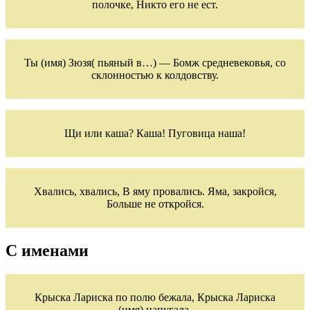
полочке, Никто его не ест.
Ты (имя) Зюзя( пьяный в…) — Бомж средневековья, со
склонностью к колдовству.
Щи или каша? Каша! Пуговица наша!
Хвались, хвались, В яму провались. Яма, закройся,
Больше не откройся.
С именами
Крыска Лариска по полю бежала, Крыска Лариска
(имя) напугала.