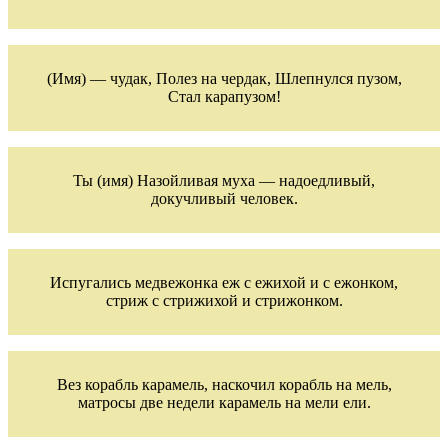
(Имя) — чудак, Полез на чердак, Шлепнулся пузом,
Стал карапузом!
Ты (имя) Назойливая муха — надоедливый,
докучливый человек.
Испугались медвежонка еж с ежихой и с ежонком,
стриж с стрижихой и стрижонком.
Вез корабль карамель, наскочил корабль на мель,
матросы две недели карамель на мели ели.