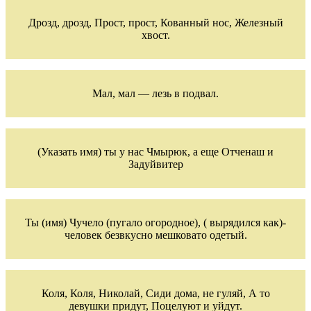
Дрозд, дрозд, Прост, прост, Кованный нос, Железный
хвост.
Мал, мал — лезь в подвал.
(Указать имя) ты у нас Чмырюк, а еще Отченаш и
Задуйвитер
Ты (имя) Чучело (пугало огородное), ( вырядился как)-
человек безвкусно мешковато одетый.
Коля, Коля, Николай, Сиди дома, не гуляй, А то
девушки придут, Поцелуют и уйдут.