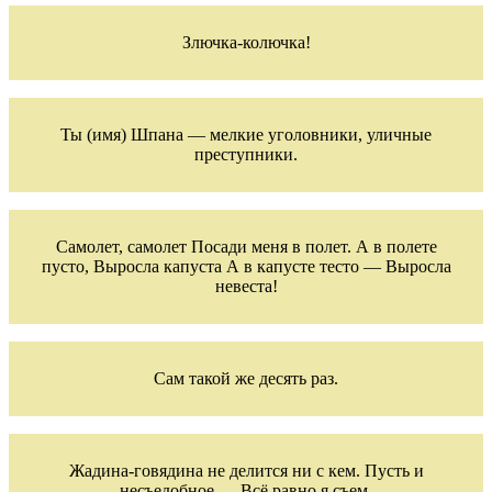
Злючка-колючка!
Ты (имя) Шпана — мелкие уголовники, уличные
преступники.
Самолет, самолет Посади меня в полет. А в полете
пусто, Выросла капуста А в капусте тесто — Выросла
невеста!
Сам такой же десять раз.
Жадина-говядина не делится ни с кем. Пусть и
несъедобное — Всё равно я съем.