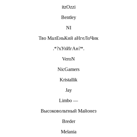
itzOzzi
Bentley
NI
Тво МалЕньКий аНгеЛоЧик
.*?хУлИгАн?*.
VeroN
NicGamers
Kristallik
Jay
Limbo —
Высоковольтный Майонез
Breder
Melania