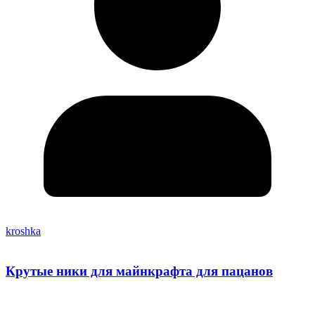
kroshka
Крутые ники для майнкрафта для пацанов