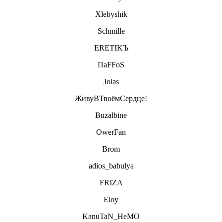
Xlebyshik
Schmille
ERETIKЪ
ПаFFoS
Jolas
ЖивуВТвоёмСердце!
Buzalbine
OwerFan
Brom
adios_babulya
FRIZA
Eloy
KanuTaN_HeMO