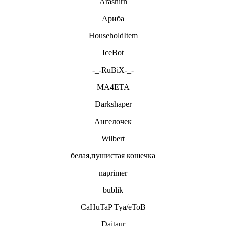
Arashirn
Ариба
HouseholdItem
IceBot
-_-RuBiX-_-
MA4ETA
Darkshaper
Ангелочек
Wilbert
белая,пушистая кошечка
naprimer
bublik
CaHuTaP Tya/eToB
Daitaur