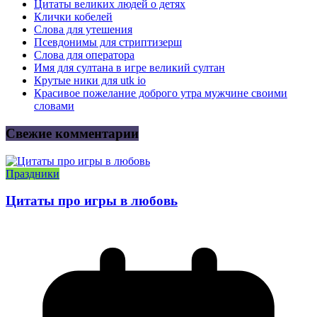
Цитаты великих людей о детях
Клички кобелей
Слова для утешения
Псевдонимы для стриптизерш
Слова для оператора
Имя для султана в игре великий султан
Крутые ники для utk io
Красивое пожелание доброго утра мужчине своими
словами
Свежие комментарии
Праздники
Цитаты про игры в любовь