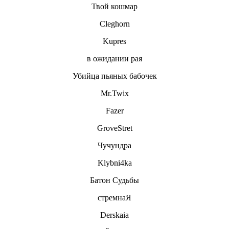
Твой кошмар
Cleghorn
Kupres
в ожидании рая
Убийца пьяных бабочек
Mr.Twix
Fazer
GroveStret
Чучундра
Klybni4ka
Батон Судьбы
стремнаЯ
Derskaia