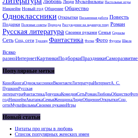
Литература
Любовь
Люди
Мультфильмы
Настольные игры
Общество
Никнейм
Новый год
Общение
Одноклассники
Повесть
Открытки
Письменная работа
Роман
Подарки
Полезные советы
Природа
Рассуждение на заданную тему
Русская литература
Своими руками
Семья
Сериалы
Фантастика
Сеть
Фото
Соц. сети
Триллер
Фотки
Фрукты
Школа
Всяко
разно
Интернет
Картинки
Подборки
Праздники
Саморазвитие
Популярные метки
Кино
Книга
Одноклассники
Вконтакте
Литература
Интернет
А. С.
Пушкин
Русская
литература
Фантастика
Девушка
Комедия
Сеть
Роман
Любовь
Общество
Фот
год
Никнейм
Аватарка
Семья
Женщина
Люди
Общение
Открытки
Соц.
сети
Мультфильмы
Своими руками
Игры
Новый статьи
Цитаты про игры в любовь
Список популярных женских имен