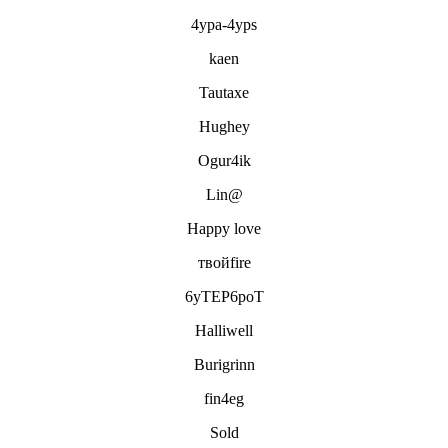
4ypa-4yps
kaen
Tautaxe
Hughey
Ogur4ik
Lin@
Happy love
твойfire
6yTEP6poT
Halliwell
Burigrinn
fin4eg
Sold