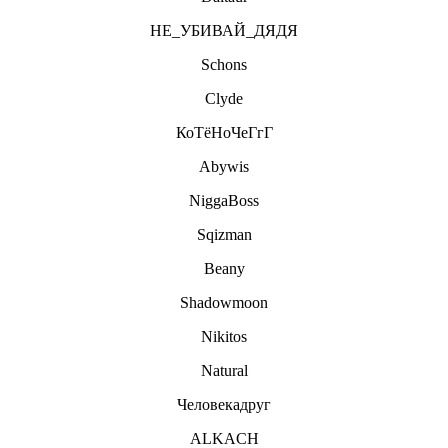
НЕ_УБИВАЙ_ДЯДЯ
Schons
Clyde
КоТёНоЧеГгГ
Abywis
NiggaBoss
Sqizman
Beany
Shadowmoon
Nikitos
Natural
Человекадруг
ALKACH