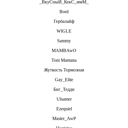
_ВкуСныЙ_КекС_ммМ_
Bord
Гербалайф
WIGLE
Sammy
MAMBAwO
Toni Mantana
Жуткость Тормозная
Gay_Elite
Биг_Тедди
Ulsamer
Ezequiel
Master_AwP