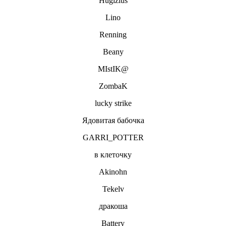
Hugizius
Lino
Renning
Beany
MIstIK@
ZombaK
lucky strike
Ядовитая бабочка
GARRI_POTTER
в клеточку
Akinohn
Tekelv
дракоша
Battery