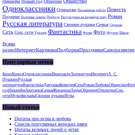
Общество
Никнейм
Новый год
Общение
Одноклассники
Повесть
Открытки
Письменная работа
Роман
Подарки
Полезные советы
Природа
Рассуждение на заданную тему
Русская литература
Своими руками
Семья
Сериалы
Фантастика
Сеть
Фото
Соц. сети
Триллер
Фотки
Фрукты
Школа
Всяко
разно
Интернет
Картинки
Подборки
Праздники
Саморазвитие
Популярные метки
Кино
Книга
Одноклассники
Вконтакте
Литература
Интернет
А. С.
Пушкин
Русская
литература
Фантастика
Девушка
Комедия
Сеть
Роман
Любовь
Общество
Фот
год
Никнейм
Аватарка
Семья
Женщина
Люди
Общение
Открытки
Соц.
сети
Мультфильмы
Своими руками
Игры
Новый статьи
Цитаты про игры в любовь
Список популярных женских имен
Цитаты великих людей о детях
Клички кобелей