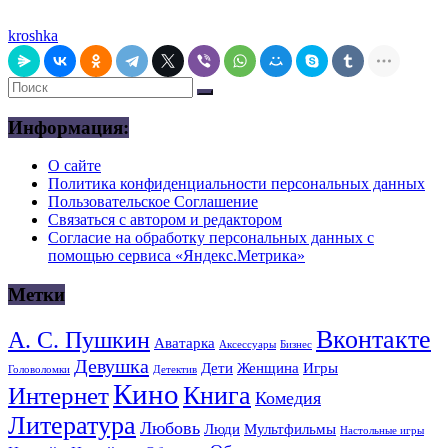
kroshka
Информация:
О сайте
Политика конфиденциальности персональных данных
Пользовательское Соглашение
Связаться с автором и редактором
Согласие на обработку персональных данных с
помощью сервиса «Яндекс.Метрика»
Метки
Вконтакте
А. С. Пушкин
Аватарка
Аксессуары
Бизнес
Девушка
Дети
Женщина
Игры
Головоломки
Детектив
Кино
Книга
Интернет
Комедия
Литература
Любовь
Люди
Мультфильмы
Настольные игры