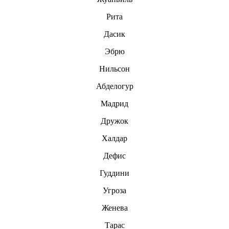
Рита
Дасик
Эбрю
Нильсон
Абделогур
Мадрид
Дpужoк
Халдар
Дефис
Гуддини
Угроза
Женева
Тарас