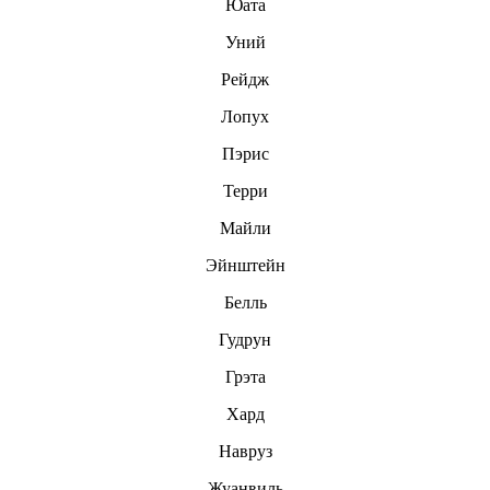
Юата
Уний
Рейдж
Лопух
Пэрис
Терри
Майли
Эйнштейн
Белль
Гудрун
Грэта
Хард
Навруз
Жуанвиль