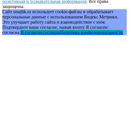
позитивная и познавательная информация
. Все права
защищены.
Сайт smajlik.ru использует cookie-файлы и обрабатывает
персональные данные с использованием Яндекс Метрики.
Это улучшает работу сайта и взаимодействие с ним.
Подтвердите ваше согласие, нажав кнопу Я согласен/
согласна.
Я согласен/согласна
Политика конфиденциальности