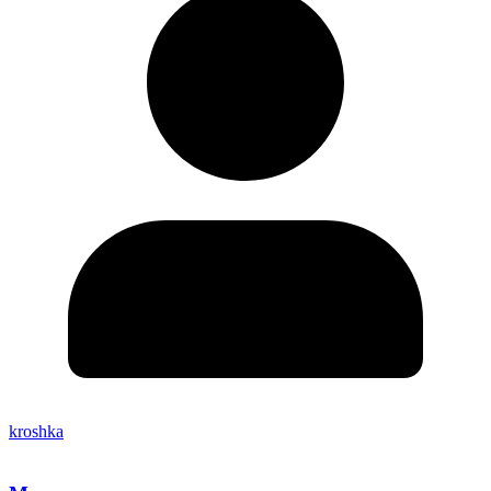
kroshka