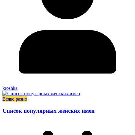
kroshka
Всяко разно
Список популярных женских имен