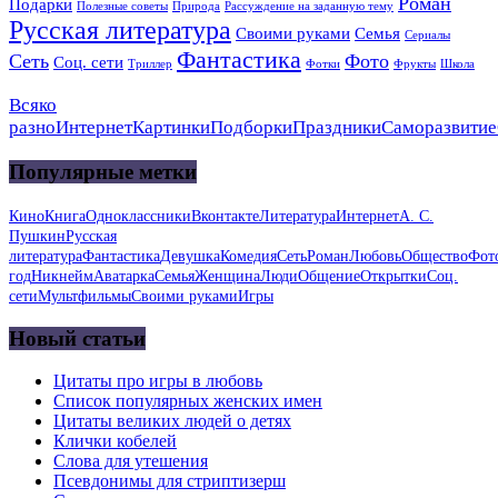
Роман
Подарки
Полезные советы
Природа
Рассуждение на заданную тему
Русская литература
Своими руками
Семья
Сериалы
Фантастика
Сеть
Фото
Соц. сети
Триллер
Фотки
Фрукты
Школа
Всяко
разно
Интернет
Картинки
Подборки
Праздники
Саморазвитие
Популярные метки
Кино
Книга
Одноклассники
Вконтакте
Литература
Интернет
А. С.
Пушкин
Русская
литература
Фантастика
Девушка
Комедия
Сеть
Роман
Любовь
Общество
Фот
год
Никнейм
Аватарка
Семья
Женщина
Люди
Общение
Открытки
Соц.
сети
Мультфильмы
Своими руками
Игры
Новый статьи
Цитаты про игры в любовь
Список популярных женских имен
Цитаты великих людей о детях
Клички кобелей
Слова для утешения
Псевдонимы для стриптизерш