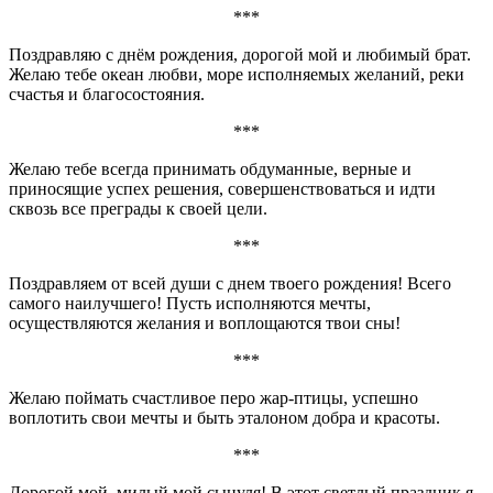
***
Поздравляю с днём рождения, дорогой мой и любимый брат.
Желаю тебе океан любви, море исполняемых желаний, реки
счастья и благосостояния.
***
Желаю тебе всегда принимать обдуманные, верные и
приносящие успех решения, совершенствоваться и идти
сквозь все преграды к своей цели.
***
Поздравляем от всей души с днем твоего рождения! Всего
самого наилучшего! Пусть исполняются мечты,
осуществляются желания и воплощаются твои сны!
***
Желаю поймать счастливое перо жар-птицы, успешно
воплотить свои мечты и быть эталоном добра и красоты.
***
Дорогой мой, милый мой сынуля! В этот светлый праздник я