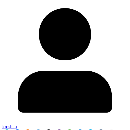
kroshka