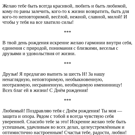
Желаю тебе быть всегда красивой, любить и быть любимой,
кому-то раны залечить, кого-то к жизни возвратить, быть для
кого-то неповторимой, весёлой, нежной, славной, милой! И
чтобы у тебя на все хватило силы!
***
В твой день рождения искренне желаю гармонии внутри себя,
единения с природой, понимания с близкими, веселья с
друзьями и удовольствия от жизни.
***
Друзья! Я предлагаю выпить за шесть Н! За нашу
ненаглядную, неповторимую, необыкновенную,
неотразимую, несравненную, необходимую именинницу!
Всех благ ей в жизни! С Днём рождения!
***
Любимый! Поздравляю тебя с Днём рождения! Ты моя —
защита и опора. Рядом с тобой я всегда чувствую себя
уверенней. Спасибо тебе за это! Искренне желаю тебе быть
успешным, удачливым во всех делах, целеустремлённым и
оптимистично настроенным! Счастья тебе, радости, любви!