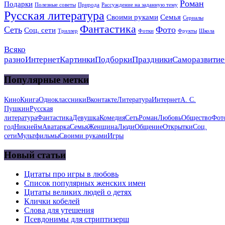
Роман
Подарки
Полезные советы
Природа
Рассуждение на заданную тему
Русская литература
Своими руками
Семья
Сериалы
Фантастика
Сеть
Фото
Соц. сети
Триллер
Фотки
Фрукты
Школа
Всяко
разно
Интернет
Картинки
Подборки
Праздники
Саморазвитие
Популярные метки
Кино
Книга
Одноклассники
Вконтакте
Литература
Интернет
А. С.
Пушкин
Русская
литература
Фантастика
Девушка
Комедия
Сеть
Роман
Любовь
Общество
Фот
год
Никнейм
Аватарка
Семья
Женщина
Люди
Общение
Открытки
Соц.
сети
Мультфильмы
Своими руками
Игры
Новый статьи
Цитаты про игры в любовь
Список популярных женских имен
Цитаты великих людей о детях
Клички кобелей
Слова для утешения
Псевдонимы для стриптизерш