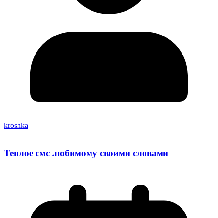
kroshka
Теплое смс любимому своими словами