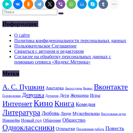
Информация:
О сайте
Политика конфиденциальности персональных данных
Пользовательское Соглашение
Связаться с автором и редактором
Согласие на обработку персональных данных с
помощью сервиса «Яндекс.Метрика»
Метки
Вконтакте
А. С. Пушкин
Аватарка
Аксессуары
Бизнес
Девушка
Дети
Женщина
Игры
Головоломки
Детектив
Кино
Книга
Интернет
Комедия
Литература
Любовь
Люди
Мультфильмы
Настольные игры
Общество
Никнейм
Новый год
Общение
Одноклассники
Повесть
Открытки
Письменная работа