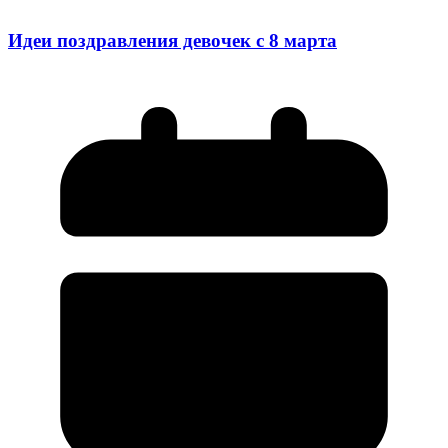
Идеи поздравления девочек с 8 марта