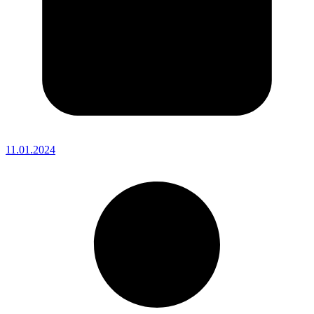
11.01.2024