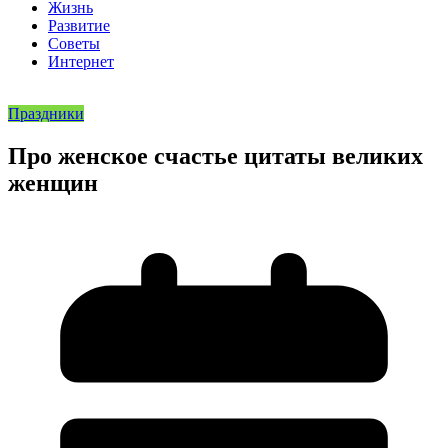
Жизнь
Развитие
Советы
Интернет
Праздники
Про женское счастье цитаты великих
женщин