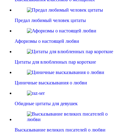
Предал любимый человек цитаты
Афоризмы о настоящей любви
Цитаты для влюбленных пар короткие
Циничные высказывания о любви
Обидные цитаты для девушек
Высказывание великих писателей о любви