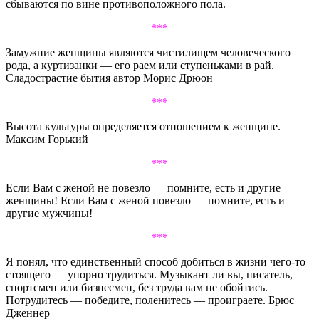
сбываются по вине противоположного пола.
***
Замужние женщины являются чистилищем человеческого
рода, а куртизанки — его раем или ступеньками в рай.
Сладострастие бытия автор Морис Дрюон
***
Высота культуры определяется отношением к женщине.
Максим Горький
***
Если Вам с женой не повезло — помните, есть и другие
женщины! Если Вам с женой повезло — помните, есть и
другие мужчины!
***
Я понял, что единственный способ добиться в жизни чего-то
стоящего — упорно трудиться. Музыкант ли вы, писатель,
спортсмен или бизнесмен, без труда вам не обойтись.
Потрудитесь — победите, поленитесь — проиграете. Брюс
Дженнер