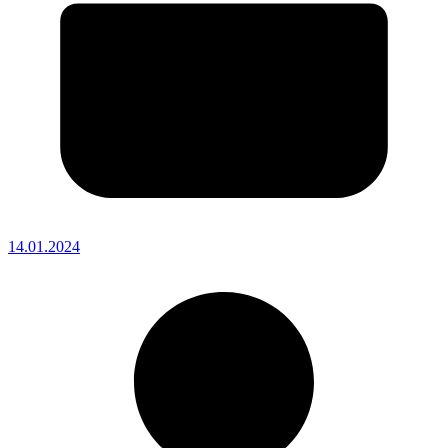
14.01.2024