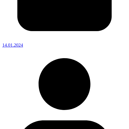
14.01.2024