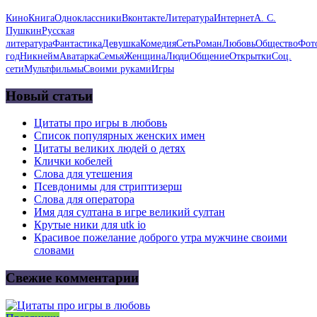
Кино
Книга
Одноклассники
Вконтакте
Литература
Интернет
А. С.
Пушкин
Русская
литература
Фантастика
Девушка
Комедия
Сеть
Роман
Любовь
Общество
Фот
год
Никнейм
Аватарка
Семья
Женщина
Люди
Общение
Открытки
Соц.
сети
Мультфильмы
Своими руками
Игры
Новый статьи
Цитаты про игры в любовь
Список популярных женских имен
Цитаты великих людей о детях
Клички кобелей
Слова для утешения
Псевдонимы для стриптизерш
Слова для оператора
Имя для султана в игре великий султан
Крутые ники для utk io
Красивое пожелание доброго утра мужчине своими
словами
Свежие комментарии