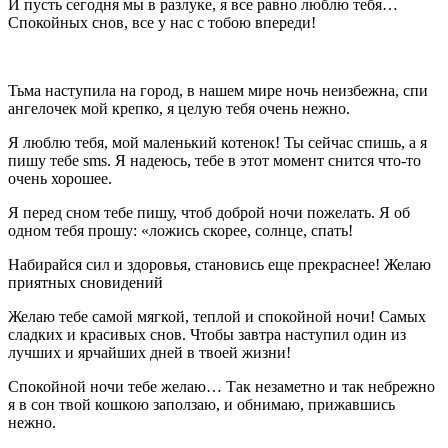
И пусть сегодня мы в разлуке, я все равно люблю тебя…
Спокойных снов, все у нас с тобою впереди!
Тьма наступила на город, в нашем мире ночь неизбежна, спи
ангелочек мой крепко, я целую тебя очень нежно.
Я люблю тебя, мой маленький котенок! Ты сейчас спишь, а я
пишу тебе sms. Я надеюсь, тебе в этот момент снится что-то
очень хорошее.
Я перед сном тебе пишу, чтоб доброй ночи пожелать. Я об
одном тебя прошу: «ложись скорее, солнце, спать!
Набирайся сил и здоровья, становись еще прекраснее! Желаю
приятных сновидений
Желаю тебе самой мягкой, теплой и спокойной ночи! Самых
сладких и красивых снов. Чтобы завтра наступил один из
лучших и ярчайших дней в твоей жизни!
Спокойной ночи тебе желаю… Так незаметно и так небрежно
я в сон твой кошкою заползаю, и обнимаю, прижавшись
нежно.