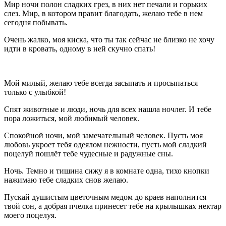
Мир ночи полон сладких грез, в них нет печали и горьких
слез. Мир, в котором правит благодать, желаю тебе в нем
сегодня побывать.
Очень жалко, моя киска, что ты так сейчас не близко не хочу
идти в кровать, одному в ней скучно спать!
Мой милый, желаю тебе всегда засыпать и просыпаться
только с улыбкой!
Спят животные и люди, ночь для всех нашла ночлег. И тебе
пора ложиться, мой любимый человек.
Спокойной ночи, мой замечательный человек. Пусть моя
любовь укроет тебя одеялом нежности, пусть мой сладкий
поцелуй пошлёт тебе чудесные и радужные сны.
Ночь. Темно и тишина сижу я в комнате одна, тихо кнопки
нажимаю тебе сладких снов желаю.
Пускай душистым цветочным медом до краев наполнится
твой сон, а добрая пчелка принесет тебе на крылышках нектар
моего поцелуя.