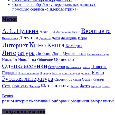
Согласие на обработку персональных данных с
помощью сервиса «Яндекс.Метрика»
Метки
Вконтакте
А. С. Пушкин
Аватарка
Аксессуары
Бизнес
Девушка
Дети
Женщина
Игры
Головоломки
Детектив
Кино
Книга
Интернет
Комедия
Литература
Любовь
Люди
Мультфильмы
Настольные игры
Общество
Никнейм
Новый год
Общение
Одноклассники
Повесть
Открытки
Письменная работа
Роман
Подарки
Полезные советы
Природа
Рассуждение на заданную тему
Русская литература
Своими руками
Семья
Сериалы
Фантастика
Сеть
Фото
Соц. сети
Триллер
Фотки
Фрукты
Школа
Всяко
разно
Интернет
Картинки
Подборки
Праздники
Саморазвитие
Популярные метки