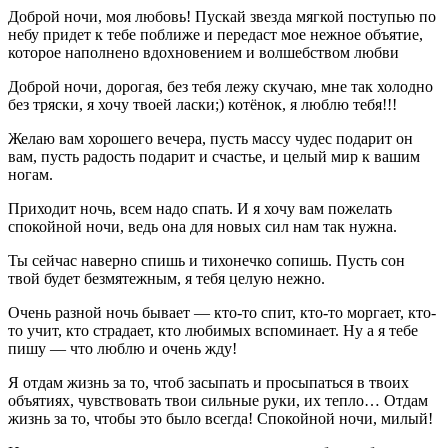
Доброй ночи, моя любовь! Пускай звезда мягкой поступью по
небу придет к тебе поближе и передаст мое нежное объятие,
которое наполнено вдохновением и волшебством любви
Доброй ночи, дорогая, без тебя лежу скучаю, мне так холодно
без тряски, я хочу твоей ласки;) котёнок, я люблю тебя!!!
Желаю вам хорошего вечера, пусть массу чудес подарит он
вам, пусть радость подарит и счастье, и целый мир к вашим
ногам.
Приходит ночь, всем надо спать. И я хочу вам пожелать
спокойной ночи, ведь она для новых сил нам так нужна.
Ты сейчас наверно спишь и тихонечко сопишь. Пусть сон
твой будет безмятежным, я тебя целую нежно.
Очень разной ночь бывает — кто-то спит, кто-то моргает, кто-
то учит, кто страдает, кто любимых вспоминает. Ну а я тебе
пишу — что люблю и очень жду!
Я отдам жизнь за то, чтоб засыпать и просыпаться в твоих
объятиях, чувствовать твои сильные руки, их тепло… Отдам
жизнь за то, чтобы это было всегда! Спокойной ночи, милый!