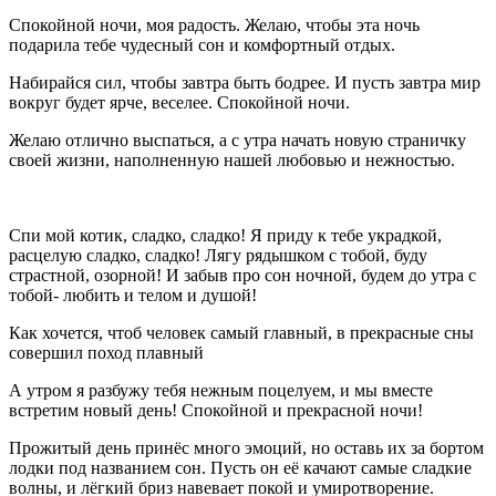
Спокойной ночи, моя радость. Желаю, чтобы эта ночь
подарила тебе чудесный сон и комфортный отдых.
Набирайся сил, чтобы завтра быть бодрее. И пусть завтра мир
вокруг будет ярче, веселее. Спокойной ночи.
Желаю отлично выспаться, а с утра начать новую страничку
своей жизни, наполненную нашей любовью и нежностью.
Спи мой котик, сладко, сладко! Я приду к тебе украдкой,
расцелую сладко, сладко! Лягу рядышком с тобой, буду
страстной, озорной! И забыв про сон ночной, будем до утра с
тобой- любить и телом и душой!
Как хочется, чтоб человек самый главный, в прекрасные сны
совершил поход плавный
А утром я разбужу тебя нежным поцелуем, и мы вместе
встретим новый день! Спокойной и прекрасной ночи!
Прожитый день принёс много эмоций, но оставь их за бортом
лодки под названием сон. Пусть он её качают самые сладкие
волны, и лёгкий бриз навевает покой и умиротворение.