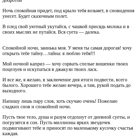
добротой
Ночь спокойная придет, под крыло тебя возьмет, в сновидения
унесет. Будет сказочным полет.
В плед свой уютный укутайся, с чашкой присядь молока и в
своих мыслях не путайся. Вся суета — далека.
Спокойной ночи, заинька моя. У меня ты самая дорогая! хочу
открыть тебе тайну…тайна: я люблю тебя!!!
Мой ночной каприз — хочу сорвать спелые вишенки твоих
поцелуев и искупаться в джакузи твоих ласк.
И все же, я желаю, в заключение дня итоги подвести, всего
былого. Хорошего тебе желаю вечера, а там, рукой подать до
выходного.
Напишу лишь пару слов, хоть скучаю очень! Пожелаю
сладких снов и спокойной ночи.
Пусть твое тело, душа и разум отдохнут от дневной суеты, и
погрузятся в сон. Пусть миллионы ярких звездочек
подмигивают тебе и приносят по маленькому кусочку счастья
каждая.