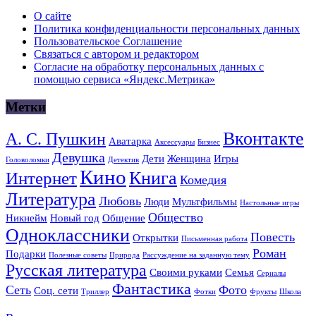
О сайте
Политика конфиденциальности персональных данных
Пользовательское Соглашение
Связаться с автором и редактором
Согласие на обработку персональных данных с
помощью сервиса «Яндекс.Метрика»
Метки
Вконтакте
А. С. Пушкин
Аватарка
Аксессуары
Бизнес
Девушка
Дети
Женщина
Игры
Головоломки
Детектив
Кино
Книга
Интернет
Комедия
Литература
Любовь
Люди
Мультфильмы
Настольные игры
Общество
Никнейм
Новый год
Общение
Одноклассники
Повесть
Открытки
Письменная работа
Роман
Подарки
Полезные советы
Природа
Рассуждение на заданную тему
Русская литература
Своими руками
Семья
Сериалы
Фантастика
Сеть
Фото
Соц. сети
Триллер
Фотки
Фрукты
Школа