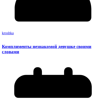
kroshka
Комплименты незнакомой девушке своими
словами