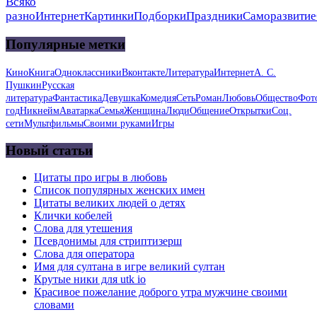
Всяко
разно
Интернет
Картинки
Подборки
Праздники
Саморазвитие
Популярные метки
Кино
Книга
Одноклассники
Вконтакте
Литература
Интернет
А. С.
Пушкин
Русская
литература
Фантастика
Девушка
Комедия
Сеть
Роман
Любовь
Общество
Фот
год
Никнейм
Аватарка
Семья
Женщина
Люди
Общение
Открытки
Соц.
сети
Мультфильмы
Своими руками
Игры
Новый статьи
Цитаты про игры в любовь
Список популярных женских имен
Цитаты великих людей о детях
Клички кобелей
Слова для утешения
Псевдонимы для стриптизерш
Слова для оператора
Имя для султана в игре великий султан
Крутые ники для utk io
Красивое пожелание доброго утра мужчине своими
словами