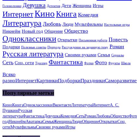
Девушка
Дети
Женщина
Игры
Головоломки
Детектив
Кино
Книга
Интернет
Комедия
Литература
Любовь
Люди
Мультфильмы
Настольные игры
Общество
Никнейм
Новый год
Общение
Одноклассники
Повесть
Открытки
Письменная работа
Роман
Подарки
Полезные советы
Природа
Рассуждение на заданную тему
Русская литература
Своими руками
Семья
Сериалы
Фантастика
Сеть
Фото
Соц. сети
Триллер
Фотки
Фрукты
Школа
Всяко
разно
Интернет
Картинки
Подборки
Праздники
Саморазвитие
Популярные метки
Кино
Книга
Одноклассники
Вконтакте
Литература
Интернет
А. С.
Пушкин
Русская
литература
Фантастика
Девушка
Комедия
Сеть
Роман
Любовь
Общество
Фот
год
Никнейм
Аватарка
Семья
Женщина
Люди
Общение
Открытки
Соц.
сети
Мультфильмы
Своими руками
Игры