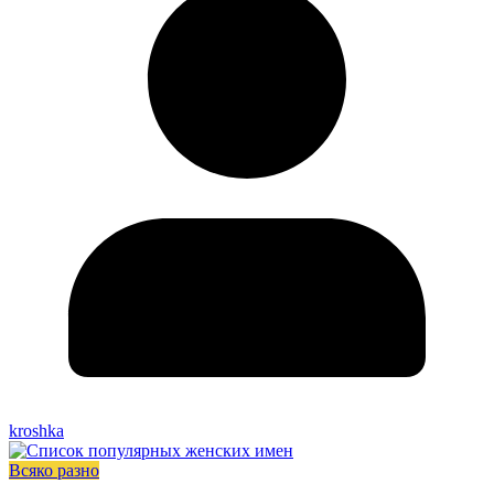
kroshka
Всяко разно