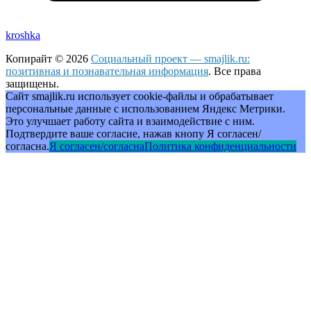
kroshka
Копирайт © 2026
Социальный проект — smajlik.ru:
позитивная и познавательная информация
. Все права
защищены.
Сайт smajlik.ru использует cookie-файлы и обрабатывает
персональные данные с использованием Яндекс Метрики.
Это улучшает работу сайта и взаимодействие с ним.
Подтвердите ваше согласие, нажав кнопу Я согласен/
согласна.
Я согласен/согласна
Политика конфиденциальности