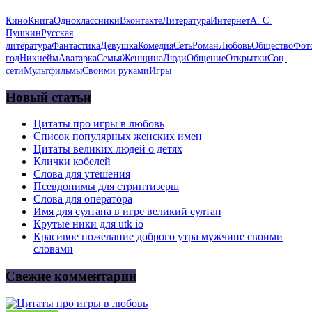
Кино
Книга
Одноклассники
Вконтакте
Литература
Интернет
А. С.
Пушкин
Русская
литература
Фантастика
Девушка
Комедия
Сеть
Роман
Любовь
Общество
Фот
год
Никнейм
Аватарка
Семья
Женщина
Люди
Общение
Открытки
Соц.
сети
Мультфильмы
Своими руками
Игры
Новый статьи
Цитаты про игры в любовь
Список популярных женских имен
Цитаты великих людей о детях
Клички кобелей
Слова для утешения
Псевдонимы для стриптизерш
Слова для оператора
Имя для султана в игре великий султан
Крутые ники для utk io
Красивое пожелание доброго утра мужчине своими
словами
Свежие комментарии