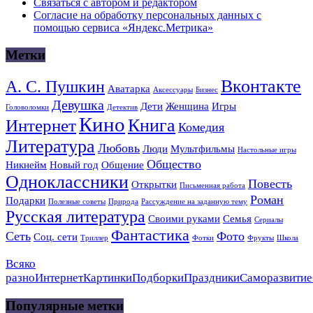
Связаться с автором и редактором
Согласие на обработку персональных данных с
помощью сервиса «Яндекс.Метрика»
Метки
Вконтакте
А. С. Пушкин
Аватарка
Аксессуары
Бизнес
Девушка
Дети
Женщина
Игры
Головоломки
Детектив
Кино
Книга
Интернет
Комедия
Литература
Любовь
Люди
Мультфильмы
Настольные игры
Общество
Никнейм
Новый год
Общение
Одноклассники
Повесть
Открытки
Письменная работа
Роман
Подарки
Полезные советы
Природа
Рассуждение на заданную тему
Русская литература
Своими руками
Семья
Сериалы
Фантастика
Сеть
Фото
Соц. сети
Триллер
Фотки
Фрукты
Школа
Всяко
разно
Интернет
Картинки
Подборки
Праздники
Саморазвитие
Популярные метки