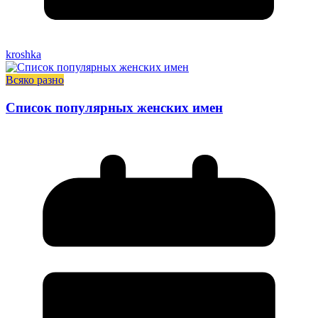
kroshka
Всяко разно
Список популярных женских имен