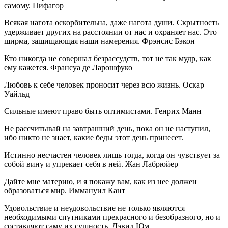
самому. Пифагор
Всякая нагота оскорбительна, даже нагота души. Скрытность
удерживает других на расстоянии от нас и охраняет нас. Это
ширма, защищающая наши намерения. Фрэнсис Бэкон
Кто никогда не совершал безрассудств, тот не так мудр, как
ему кажется. Франсуа де Ларошфуко
Любовь к себе человек проносит через всю жизнь. Оскар
Уайльд
Сильные имеют право быть оптимистами. Генрих Манн
Не рассчитывай на завтрашний день, пока он не наступил,
ибо никто не знает, какие беды этот день принесет.
Истинно несчастен человек лишь тогда, когда он чувствует за
собой вину и упрекает себя в ней. Жан Лабрюйер
Дайте мне материю, и я покажу вам, как из нее должен
образоваться мир. Иммануил Кант
Удовольствие и неудовольствие не только являются
необходимыми спутниками прекрасного и безобразного, но и
составляют саму их сущность. Дэвид Юм