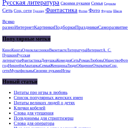
Русская литература
Своими руками
Семья
Сериалы
Фантастика
Сеть
Фото
Соц. сети
Триллер
Фотки
Фрукты
Школа
Всяко
разно
Интернет
Картинки
Подборки
Праздники
Саморазвитие
Популярные метки
Кино
Книга
Одноклассники
Вконтакте
Литература
Интернет
А. С.
Пушкин
Русская
литература
Фантастика
Девушка
Комедия
Сеть
Роман
Любовь
Общество
Фот
год
Никнейм
Аватарка
Семья
Женщина
Люди
Общение
Открытки
Соц.
сети
Мультфильмы
Своими руками
Игры
Новый статьи
Цитаты про игры в любовь
Список популярных женских имен
Цитаты великих людей о детях
Клички кобелей
Слова для утешения
Псевдонимы для стриптизерш
Слова для оператора