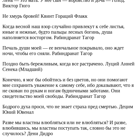
Лень — это мать. У нее сын — воровство и дочь — голод.
Виктор Гюго
Не хмурь бровей! Квинт Гораций Флакк
Когда весной наш взор случайно привлекут к себе листья,
юные и нежные, будто пальцы лесных богинь, душа
наполняется восторгом. Рабиндранат Тагор
Печаль души моей — ее венчальное покрывало, оно ждет
ночи, чтобы его сняли. Рабиндранат Тагор
Поздно быть бережливым, когда все растрачено. Луций Анней
Сенека (Младший)
Конечно, я мог бы обойтись и без цветов, но они помогают
мне сохранить уважение к самому себе, ибо доказывают, что я
не скован по рукам и ногам будничными заботами. Они
свидетельство моей свободы. Рабиндранат Тагор
Бодрого духа проси, что не знает страха пред смертью. Децим
Юний Ювенал
Разве мы властны влюбляться или не влюбляться? И разве,
влюбившись, мы властны поступать так, словно бы это не
случилось? Дени Дидро