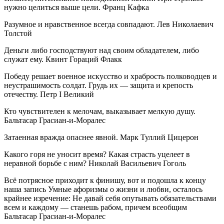
нужно целиться выше цели. Франц Кафка
Разумное и нравственное всегда совпадают. Лев Николаевич
Толстой
Деньги либо господствуют над своим обладателем, либо
служат ему. Квинт Гораций Флакк
Победу решает военное искусство и храбрость полководцев и
неустрашимость солдат. Грудь их — защита и крепость
отечеству. Петр I Великий
Кто чувствителен к мелочам, выказывает мелкую душу.
Бальтасар Грасиан-и-Моралес
Затаенная вражда опаснее явной. Марк Туллий Цицерон
Какого горя не уносит время? Какая страсть уцелеет в
неравной борьбе с ним? Николай Васильевич Гоголь
Всё потрясное приходит к финишу, вот и подошла к концу
наша запись Умные афоризмы о жизни и любви, осталось
крайнее изречение: Не давай себя опутывать обязательствами
всем и каждому — станешь рабом, причем всеобщим
Бальтасар Грасиан-и-Моралес