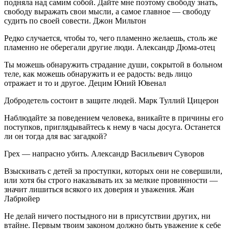
подняла над самим собой. Дайте мне поэтому свободу знать,
свободу выражать свои мысли, а самое главное — свободу
судить по своей совести. Джон Мильтон
Редко случается, чтобы то, чего пламенно желаешь, столь же
пламенно не оберегали другие люди. Александр Дюма-отец
Ты можешь обнаружить страдание души, сокрытой в больном
теле, как можешь обнаружить и ее радость: ведь лицо
отражает и то и другое. Децим Юний Ювенал
Добродетель состоит в защите людей. Марк Туллий Цицерон
Наблюдайте за поведением человека, вникайте в причины его
поступков, приглядывайтесь к нему в часы досуга. Останется
ли он тогда для вас загадкой?
Грех — напрасно убить. Александр Васильевич Суворов
Взыскивать с детей за проступки, которых они не совершили,
или хотя бы строго наказывать их за мелкие провинности —
значит лишиться всякого их доверия и уважения. Жан
Лабрюйер
Не делай ничего постыдного ни в присутствии других, ни
втайне. Первым твоим законом должно быть уважение к себе