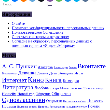
Информация:
О сайте
Политика конфиденциальности персональных данных
Пользовательское Соглашение
Связаться с автором и редактором
Согласие на обработку персональных данных с
помощью сервиса «Яндекс.Метрика»
Метки
Вконтакте
А. С. Пушкин
Аватарка
Аксессуары
Бизнес
Девушка
Дети
Женщина
Игры
Головоломки
Детектив
Кино
Книга
Интернет
Комедия
Литература
Любовь
Люди
Мультфильмы
Настольные игры
Общество
Никнейм
Новый год
Общение
Одноклассники
Повесть
Открытки
Письменная работа
Роман
Подарки
Полезные советы
Природа
Рассуждение на заданную тему