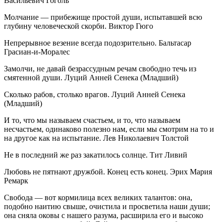
Васильевич Гоголь
Молчание — прибежище простой души, испытавшей всю
глубину человеческой скорби. Виктор Гюго
Непрерывное везение всегда подозрительно. Бальтасар
Грасиан-и-Моралес
Замолчи, не давай безрассудным речам свободно течь из
смятенной души. Луций Анней Сенека (Младший)
Сколько рабов, столько врагов. Луций Анней Сенека
(Младший)
И то, что мы называем счастьем, и то, что называем
несчастьем, одинаково полезно нам, если мы смотрим на то и
на другое как на испытание. Лев Николаевич Толстой
Не в последний же раз закатилось солнце. Тит Ливий
Любовь не пятнают дружбой. Конец есть конец. Эрих Мария
Ремарк
Свобода — вот кормилица всех великих талантов: она,
подобно наитию свыше, очистила и просветила наши души;
она сняла оковы с нашего разума, расширила его и высоко