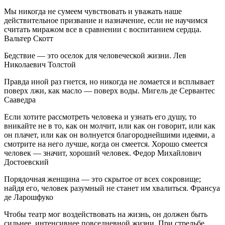
Мы никогда не сумеем чувствовать и уважать наше
действительное призвание и назначение, если не научимся
считать миражом все в сравнении с воспитанием сердца.
Вальтер Скотт
Бедствие — это оселок для человеческой жизни. Лев
Николаевич Толстой
Правда иной раз гнется, но никогда не ломается и всплывает
поверх лжи, как масло — поверх воды. Мигель де Сервантес
Сааведра
Если хотите рассмотреть человека и узнать его душу, то
вникайте не в то, как он молчит, или как он говорит, или как
он плачет, или как он волнуется благороднейшими идеями, а
смотрите на него лучше, когда он смеется. Хорошо смеется
человек — значит, хороший человек. Федор Михайлович
Достоевский
Порядочная женщина — это скрытое от всех сокровище;
найдя его, человек разумный не станет им хвалиться. Франсуа
де Ларошфуко
Чтобы театр мог воздействовать на жизнь, он должен быть
сильнее, интенсивнее повседневной жизни. При стрельбе