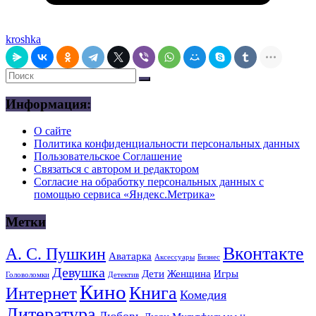
kroshka
Информация:
О сайте
Политика конфиденциальности персональных данных
Пользовательское Соглашение
Связаться с автором и редактором
Согласие на обработку персональных данных с
помощью сервиса «Яндекс.Метрика»
Метки
Вконтакте
А. С. Пушкин
Аватарка
Аксессуары
Бизнес
Девушка
Дети
Женщина
Игры
Головоломки
Детектив
Кино
Книга
Интернет
Комедия
Литература
Любовь