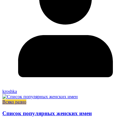
kroshka
Всяко разно
Список популярных женских имен