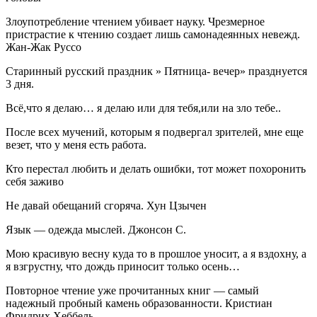
Злоупотребление чтением убивает науку. Чрезмерное
пристрастие к чтению создает лишь самонадеянных невежд.
Жан-Жак Руссо
Старинный русский праздник » Пятница- вечер» празднуется
3 дня.
Всё,что я делаю… я делаю или для тебя,или на зло тебе..
После всех мучений, которым я подвергал зрителей, мне еще
везет, что у меня есть работа.
Кто перестал любить и делать ошибки, тот может похоронить
себя заживо
Не давай обещаний сгоряча. Хун Цзычен
Язык — одежда мыслей. Джонсон С.
Мою красивую весну куда то в прошлое уносит, а я вздохну, а
я взгрустну, что дождь приносит только осень…
Повторное чтение уже прочитанных книг — самый
надежный пробный камень образованности. Кристиан
Фридрих Хеббель