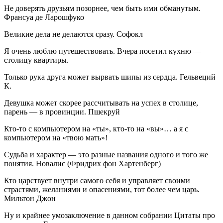
Не доверять друзьям позорнее, чем быть ими обманутым.
Франсуа де Ларошфуко
Великие дела не делаются сразу. Софокл
Я очень люблю путешествовать. Вчера посетил кухню —
столицу квартиры.
Только рука друга может вырвать шипы из сердца. Гельвеций
К.
Девушка может скорее рассчитывать на успех в столице,
парень — в провинции. Пшекруй
Кто-то с компьютером на «ты», кто-то на «вы»… а я с
компьютером на «твою мать»!
Судьба и характер — это разные названия одного и того же
понятия. Новалис (Фридрих фон Хартенберг)
Кто царствует внутри самого себя и управляет своими
страстями, желаниями и опасениями, тот более чем царь.
Мильтон Джон
Ну и крайнее умозаключение в данном собрании Цитаты про