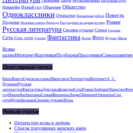
Люди
Мультфильмы
Настольные игры
Общество
Никнейм
Новый год
Общение
Одноклассники
Повесть
Открытки
Письменная работа
Роман
Подарки
Полезные советы
Природа
Рассуждение на заданную тему
Русская литература
Своими руками
Семья
Сериалы
Фантастика
Сеть
Фото
Соц. сети
Триллер
Фотки
Фрукты
Школа
Всяко
разно
Интернет
Картинки
Подборки
Праздники
Саморазвитие
Популярные метки
Кино
Книга
Одноклассники
Вконтакте
Литература
Интернет
А. С.
Пушкин
Русская
литература
Фантастика
Девушка
Комедия
Сеть
Роман
Любовь
Общество
Фот
год
Никнейм
Аватарка
Семья
Женщина
Люди
Общение
Открытки
Соц.
сети
Мультфильмы
Своими руками
Игры
Новый статьи
Цитаты про игры в любовь
Список популярных женских имен