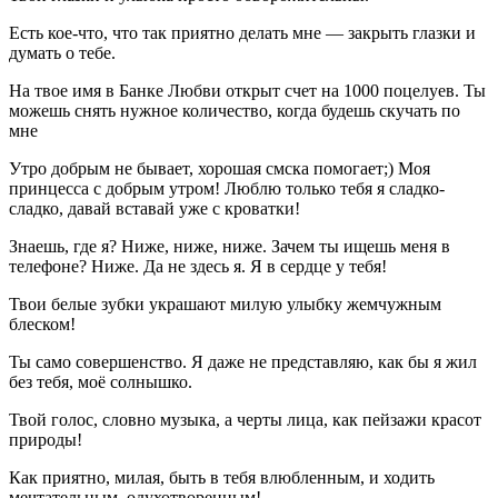
Есть кое-что, что так приятно делать мне — закрыть глазки и
думать о тебе.
На твое имя в Банке Любви открыт счет на 1000 поцелуев. Ты
можешь снять нужное количество, когда будешь скучать по
мне
Утро добрым не бывает, хорошая смска помогает;) Моя
принцесса с добрым утром! Люблю только тебя я сладко-
сладко, давай вставай уже с кроватки!
Знаешь, где я? Ниже, ниже, ниже. Зачем ты ищешь меня в
телефоне? Ниже. Да не здесь я. Я в сердце у тебя!
Твои белые зубки украшают милую улыбку жемчужным
блеском!
Ты само совершенство. Я даже не представляю, как бы я жил
без тебя, моё солнышко.
Твой голос, словно музыка, а черты лица, как пейзажи красот
природы!
Как приятно, милая, быть в тебя влюбленным, и ходить
мечтательным, одухотворенным!