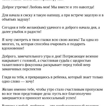
Доброе утречко! Любовь моя! Мы вместе и это навсегда!
Для начала я смску я такую напишу, а при встрече зацелую и в
объятьях задушу!
Сегодня я тебе желаю(вам) удачного и доброго начала дня, а
далее улыбок и радости!
Я хочу смотреть в твои глазки всю свою жизнь! Ты одна из
многих, та, которая способна очаровать и подарить
вдохновение!
Доброго, замечательного утра и дня! Потрясающее везение
накрывает с головой, а счастливая судьба с щедростью
талантливого фокусника раскрывает перед тобой веер
заманчивых перспектив
Глядя на тебя, я превращаюсь в ребенка, который знает только
одно слово — хочу!
Желаю именно тебе, чтобы утро стало счастливым пропуском
во все твои предстоящие дела: пусть все благополучно
завершается и приносит колоссальный успех!
Встреча с тобой, любимая — это необыкновенный подарок