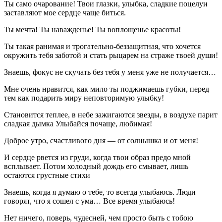
Ты само очарование! Твои глазки, улыбка, сладкие поцелуи
заставляют мое сердце чаще биться.
Ты мечта! Ты наважденье! Ты воплощенье красоты!
Ты такая ранимая и трогательно-беззащитная, что хочется
окружить тебя заботой и стать рыцарем на страже твоей души!
Знаешь, фокус не скучать без тебя у меня уже не получается…
Мне очень нравится, как мило ты поджимаешь губки, перед
тем как подарить миру неповторимую улыбку!
Становится теплее, в небе зажигаются звезды, в воздухе парит
сладкая дымка Улыбайся почаще, любимая!
Доброе утро, счастливого дня — от солнышка и от меня!
И сердце рвется из груди, когда твои образ предо мной
всплывает. Потом холодный дождь его смывает, лишь
остаются грустные стихи
Знаешь, когда я думаю о тебе, то всегда улыбаюсь. Люди
говорят, что я сошел с ума… Все время улыбаюсь!
Нет ничего, поверь, чудесней, чем просто быть с тобою