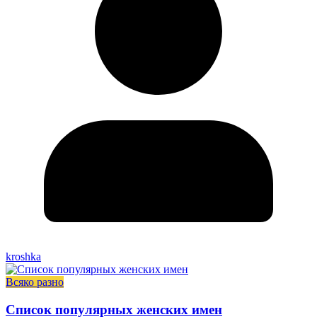
kroshka
Всяко разно
Список популярных женских имен