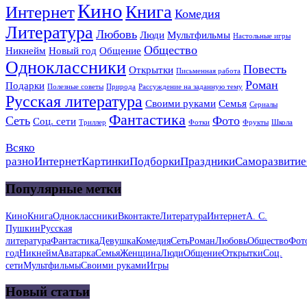
Кино
Книга
Интернет
Комедия
Литература
Любовь
Люди
Мультфильмы
Настольные игры
Общество
Никнейм
Новый год
Общение
Одноклассники
Повесть
Открытки
Письменная работа
Роман
Подарки
Полезные советы
Природа
Рассуждение на заданную тему
Русская литература
Своими руками
Семья
Сериалы
Фантастика
Сеть
Фото
Соц. сети
Триллер
Фотки
Фрукты
Школа
Всяко
разно
Интернет
Картинки
Подборки
Праздники
Саморазвитие
Популярные метки
Кино
Книга
Одноклассники
Вконтакте
Литература
Интернет
А. С.
Пушкин
Русская
литература
Фантастика
Девушка
Комедия
Сеть
Роман
Любовь
Общество
Фот
год
Никнейм
Аватарка
Семья
Женщина
Люди
Общение
Открытки
Соц.
сети
Мультфильмы
Своими руками
Игры
Новый статьи