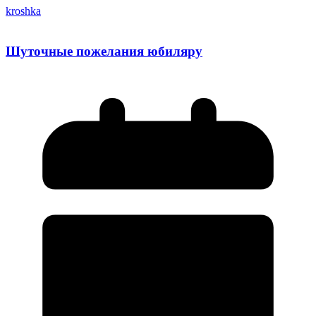
kroshka
Шуточные пожелания юбиляру