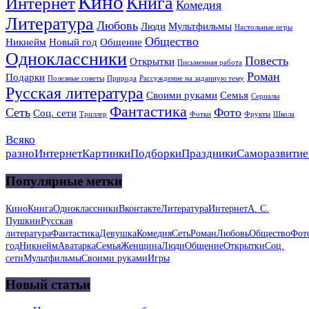
Кино
Книга
Интернет
Комедия
Литература
Любовь
Люди
Мультфильмы
Настольные игры
Общество
Никнейм
Новый год
Общение
Одноклассники
Повесть
Открытки
Письменная работа
Роман
Подарки
Полезные советы
Природа
Рассуждение на заданную тему
Русская литература
Своими руками
Семья
Сериалы
Фантастика
Сеть
Фото
Соц. сети
Триллер
Фотки
Фрукты
Школа
Всяко
разно
Интернет
Картинки
Подборки
Праздники
Саморазвитие
Популярные метки
Кино
Книга
Одноклассники
Вконтакте
Литература
Интернет
А. С.
Пушкин
Русская
литература
Фантастика
Девушка
Комедия
Сеть
Роман
Любовь
Общество
Фот
год
Никнейм
Аватарка
Семья
Женщина
Люди
Общение
Открытки
Соц.
сети
Мультфильмы
Своими руками
Игры
Новый статьи