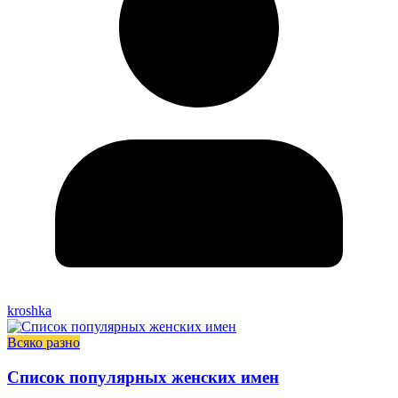
kroshka
Всяко разно
Список популярных женских имен