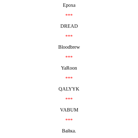
Ероха
***
DREAD
***
Bloodbrew
***
YaRoon
***
QALYYK
***
VABUM
***
Вайка.