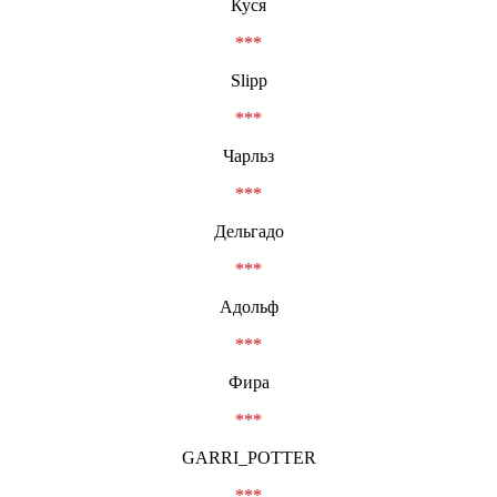
Куся
***
Slipp
***
Чарльз
***
Дельгадо
***
Адольф
***
Фира
***
GARRI_POTTER
***