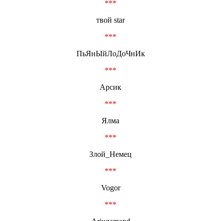
***
твой star
***
ПьЯнЫйЛоДоЧнИк
***
Арсик
***
Ялма
***
Злой_Немец
***
Vogor
***