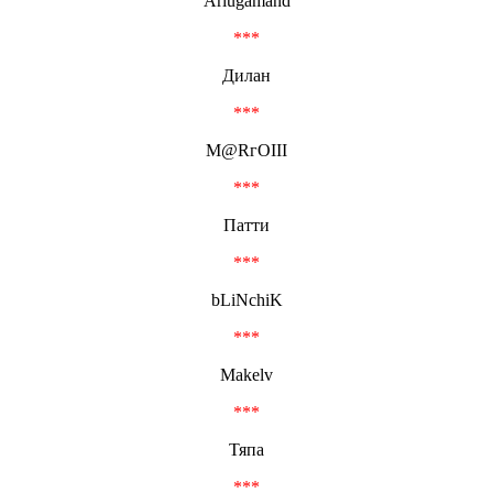
Ariugamand
***
Дилан
***
M@RгОIII
***
Патти
***
bLiNchiK
***
Makelv
***
Тяпа
***