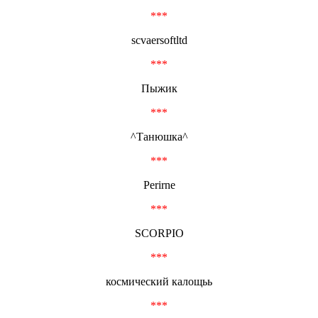
***
scvaersoftltd
***
Пыжик
***
^Танюшка^
***
Perirne
***
SCORPIO
***
космический калощьь
***