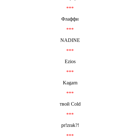
***
Флаффи
***
NADINE
***
Ezios
***
Kagarn
***
твой Cold
***
pr!zrak?!
***