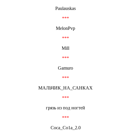
Paulauskas
***
MelonPvp
***
Mill
***
Gamuro
***
МАЛЬЧИК_НА_САНКАХ
***
грязь из под ногтей
***
Соса_Со1а_2.0