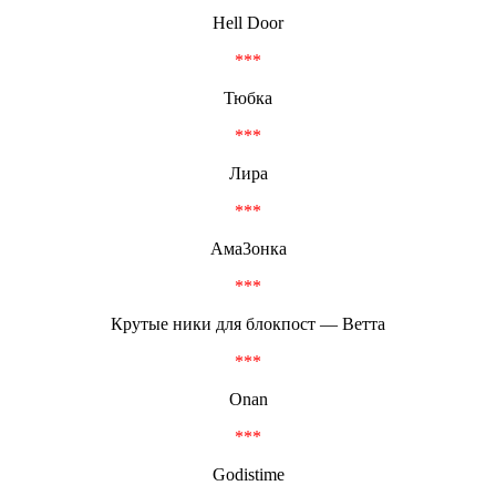
Hell Door
***
Тюбка
***
Лира
***
Ама3онка
***
Крутые ники для блокпост — Ветта
***
Onan
***
Godistime