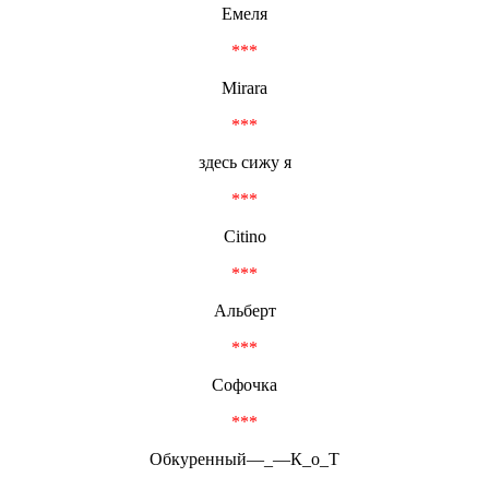
Емеля
***
Mirara
***
здесь сижу я
***
Citino
***
Альберт
***
Софочка
***
Обкуренный—_—К_о_Т