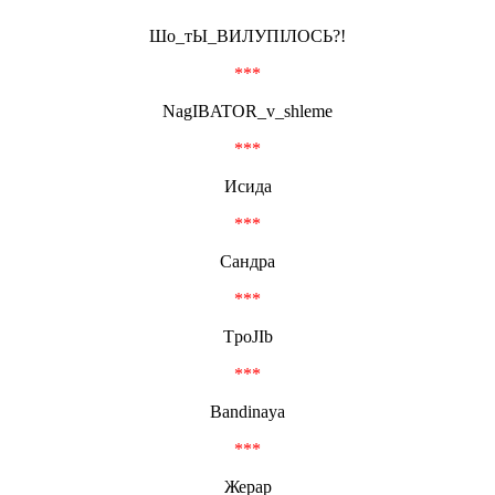
Шо_тЫ_ВИЛУПIЛОСЬ?!
***
NagIBATOR_v_shleme
***
Исида
***
Сандра
***
TpoJIb
***
Bandinaya
***
Жерар