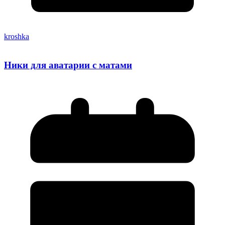
kroshka
Ники для аватарии с матами