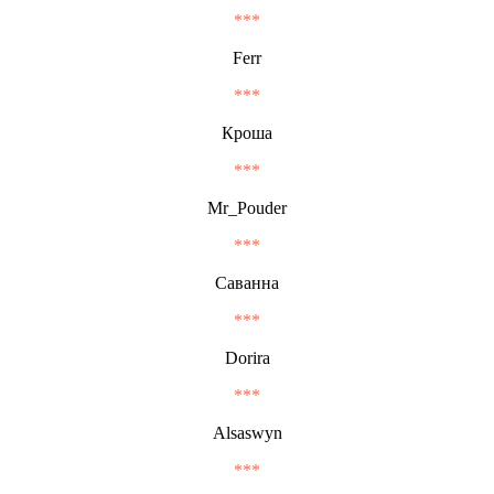
***
Ferr
***
Кpоша
***
Mr_Pouder
***
Саванна
***
Dorira
***
Alsaswyn
***