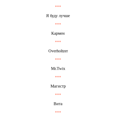
***
Я буду лучше
***
Кармен
***
Overholtzer
***
Mr.Twix
***
Магистр
***
Вита
***