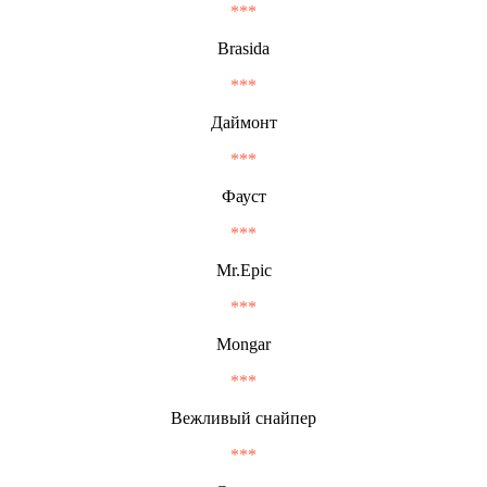
***
Brasida
***
Даймонт
***
Фауст
***
Mr.Epic
***
Mongar
***
Вежливый снайпер
***