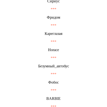
Сириус
***
Фридом
***
Кареглазая
***
Horace
***
Безумный_автобус
***
Фобос
***
BARBIE
***