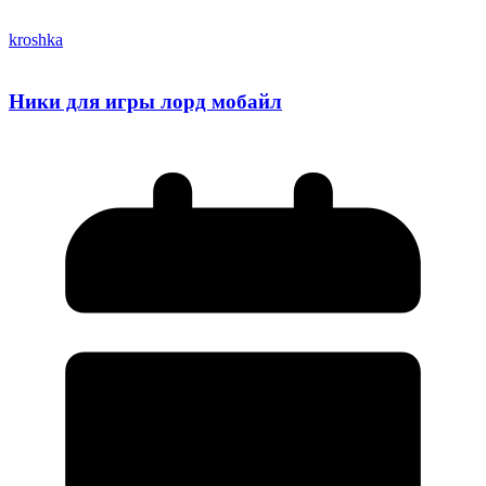
kroshka
Ники для игры лорд мобайл