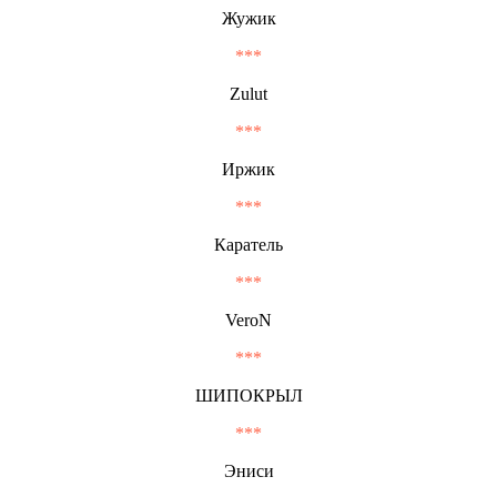
Жужик
***
Zulut
***
Иржик
***
Каратель
***
VeroN
***
ШИПОКРЫЛ
***
Эниси