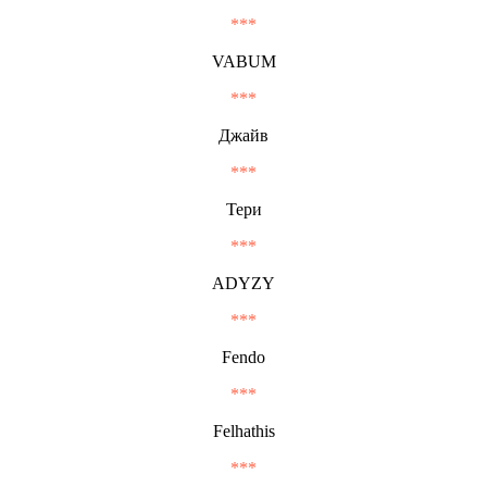
***
VABUM
***
Джайв
***
Тери
***
ADYZY
***
Fendo
***
Felhathis
***