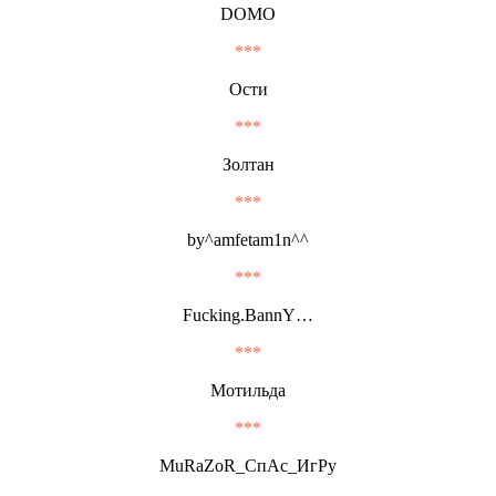
DOMO
***
Ости
***
Золтан
***
by^amfetam1n^^
***
Fucking.BannY…
***
Мотильда
***
MuRaZoR_СпАс_ИгРу