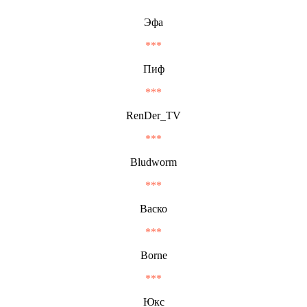
Эфа
***
Пиф
***
RenDer_TV
***
Bludworm
***
Васко
***
Borne
***
Юкс