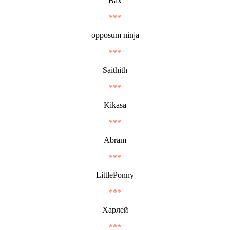
Вах
***
opposum ninja
***
Saithith
***
Kikasa
***
Abram
***
LittlePonny
***
Харлей
***