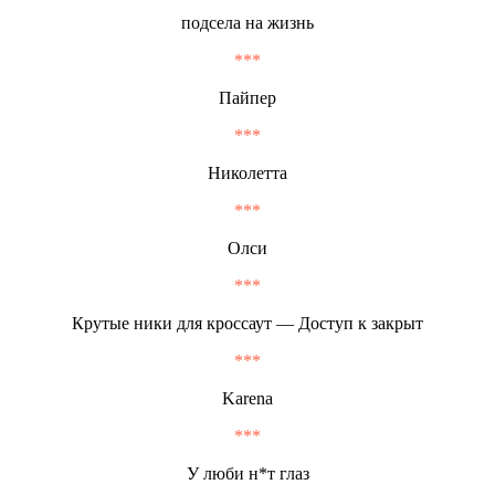
подсела на жизнь
***
Пайпер
***
Николетта
***
Олси
***
Крутые ники для кроссаут — Доступ к закрыт
***
Karena
***
У люби н*т глаз