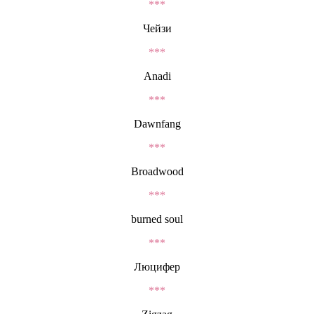
***
Чейзи
***
Anadi
***
Dawnfang
***
Broadwood
***
burned soul
***
Люцифер
***