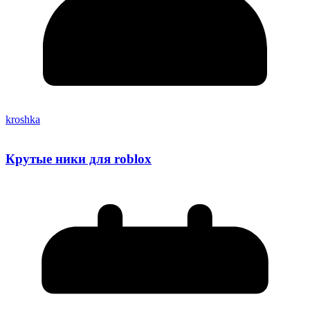
kroshka
Крутые ники для roblox