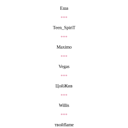
Еша
***
Teen_SpiriT
***
Maximo
***
Vegas
***
ЦойЖив
***
Willis
***
твойflame