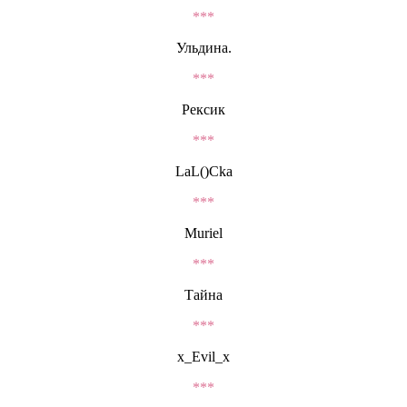
***
Ульдина.
***
Рексик
***
LaL()Cka
***
Muriel
***
Тайна
***
x_Evil_x
***