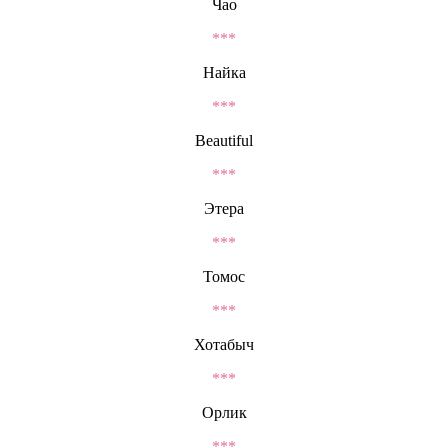
Чао
***
Найка
***
Beautiful
***
Этера
***
Томос
***
Хотабыч
***
Орлик
***