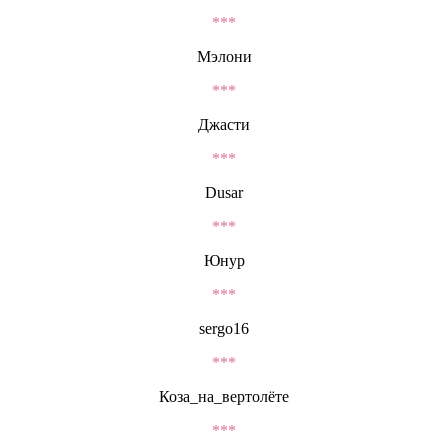
***
Мэлони
***
Джасти
***
Dusar
***
Юнур
***
sergo16
***
Коза_на_вертолёте
***