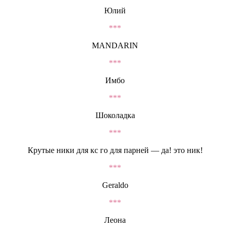
Юлий
***
MANDARIN
***
Имбо
***
Шоколадка
***
Крутые ники для кс го для парней — да! это ник!
***
Geraldo
***
Леона