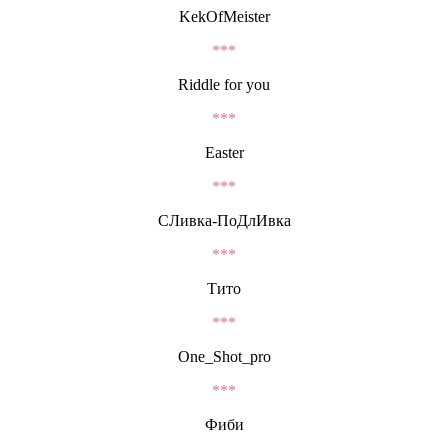
KekOfMeister
***
Riddle for you
***
Easter
***
СЛивка-ПоДлИвка
***
Тито
***
One_Shot_pro
***
Фиби