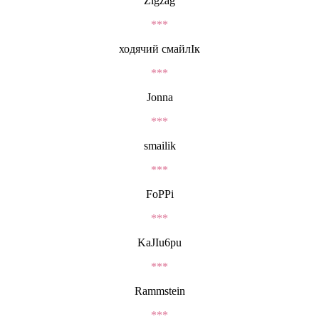
Zigzag
***
ходячий смайлІк
***
Jonna
***
smailik
***
FoPPi
***
KaJIu6pu
***
Rammstein
***