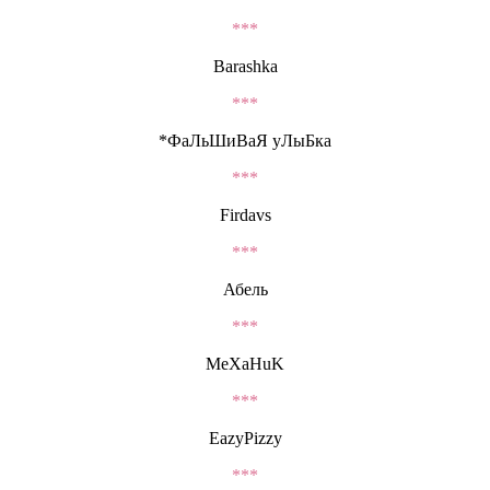
***
Barashka
***
*ФаЛьШиВаЯ уЛыБка
***
Firdavs
***
Абель
***
MeXaHuK
***
EazyPizzy
***