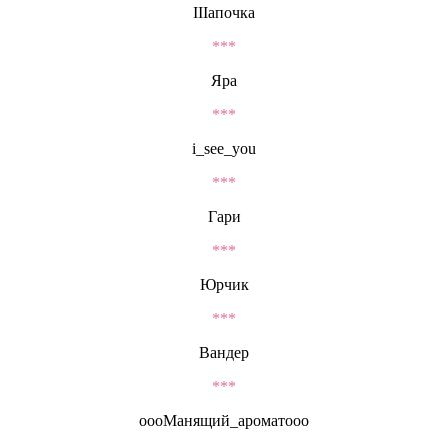
IIIапочка
***
Яра
***
i_see_you
***
Гари
***
Юрчик
***
Вандер
***
oooМанящий_ароматooo