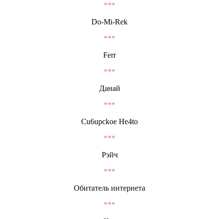
***
Do-Mi-Rek
***
Ferr
***
Данай
***
Cu6upckoe He4to
***
Рэйч
***
Обитатель интернета
***