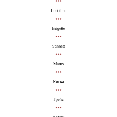
***
Lost time
***
Brigette
***
Stinnett
***
Marus
***
Киска
***
Грейс
***