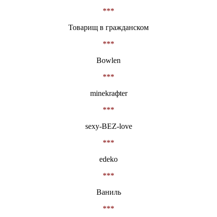
***
Товарищ в гражданском
***
Bowlen
***
minekraфter
***
sexy-BEZ-love
***
edeko
***
Ваниль
***