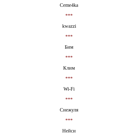
Ceme4ka
***
kwazzi
***
Бим
***
Клим
***
Wi-Fi
***
Снежуля
***
Нейси