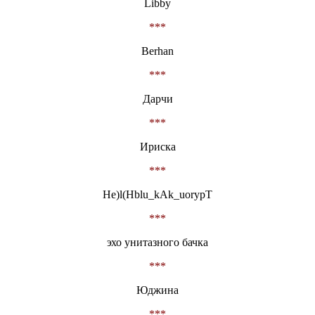
Libby
***
Berhan
***
Дарчи
***
Ириска
***
He)l(Hblu_kAk_uorypT
***
эхо унитазного бачка
***
Юджина
***