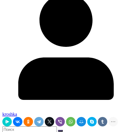
kroshka