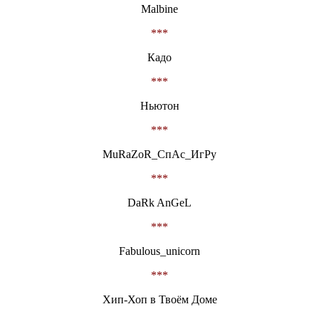
Malbine
***
Кадо
***
Ньютон
***
MuRaZoR_СпАс_ИгРу
***
DaRk AnGeL
***
Fabulous_unicorn
***
Хип-Хоп в Твоём Доме