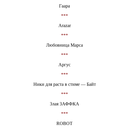
Гаара
***
Arazar
***
Любовница Марса
***
Аргус
***
Ники для раста в стиме — Байт
***
3лая 3АФФКА
***
ROBOT