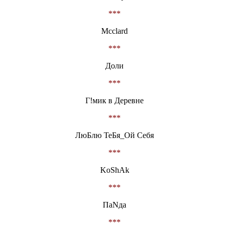
***
Mcclard
***
Доли
***
Г!мик в Деревне
***
ЛюБлю ТеБя_Ой Себя
***
KoShAk
***
ПаNда
***