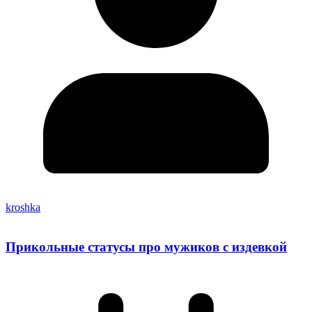
kroshka
Прикольные статусы про мужиков с издевкой