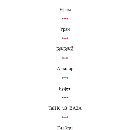
Ефим
***
Уран
***
Б@Б@Й
***
Альтаир
***
Руфус
***
TaHK_u3_BA3A
***
Гилберт