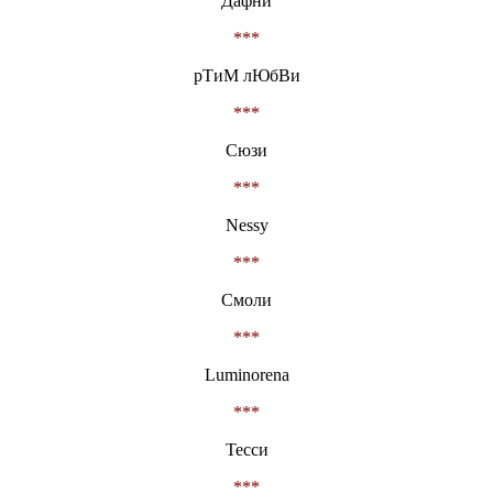
Дафни
***
рТиМ лЮбВи
***
Сюзи
***
Nessy
***
Смоли
***
Luminorena
***
Тесси
***