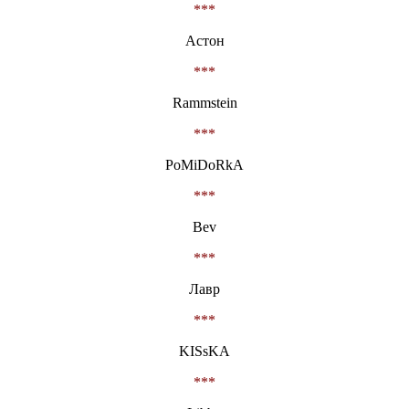
***
Астон
***
Rammstein
***
PoMiDoRkA
***
Bev
***
Лавр
***
KISsKA
***