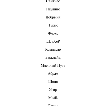
Свитнес
Паулино
Дoбpыня
Турис
Флокс
LIJyXeP
Комиссар
Барклайд
Млечный Путь
Абрам
Шоня
Угир
Mistik
Гаури