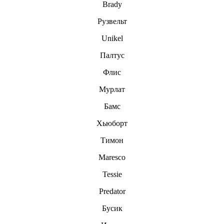
Brady
Рузвельт
Unikel
Палтус
Флис
Мурлат
Бамс
Хьюборт
Тимон
Maresco
Tessie
Predator
Бусик