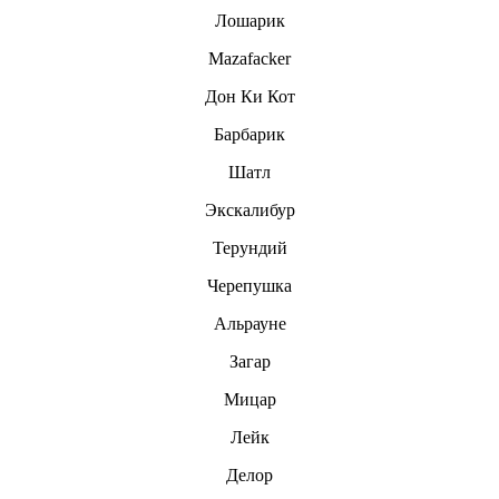
Лошарик
Mazafacker
Дон Ки Кот
Барбарик
Шатл
Экскалибур
Терундий
Черепушка
Альрауне
Загар
Мицар
Лeйк
Делор