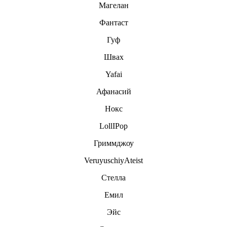
Магелан
Фантаст
Гуф
Швах
Yafai
Афанасий
Нокс
LollIPop
Гриммджоу
VeruyuschiyAteist
Стелла
Емил
Эйс