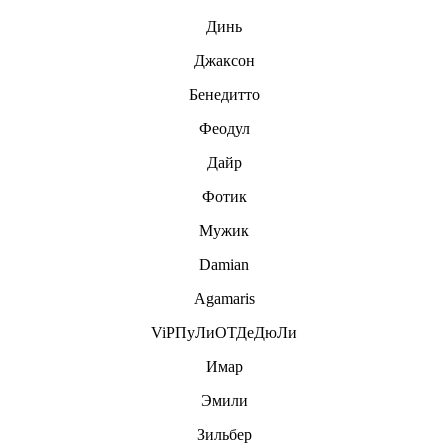
Динь
Джаксон
Бенедитто
Феодул
Дайр
Фотик
Мужик
Damian
Agamaris
ViPПуЛиОТДеДюЛи
Имар
Эмили
Зильбер