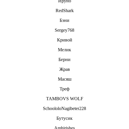
Ируно
RedShark
Бэни
Sergey768
Кривой
Мелик
Берни
Жрав
Масяш
Треф
TAMBOVS WOLF
SchoololoNagibeter228
Бутусик
Amhirishes