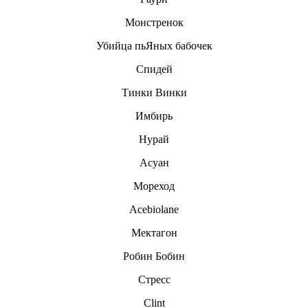
Монстренок
Убийца пьЯных бабочек
Спидей
Тинки Винки
Имбирь
Нурай
Асуан
Мореход
Acebiolane
Мектагон
Робин Бобин
Стресс
Clint