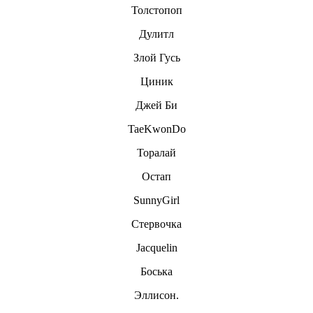
Толстопоп
Дулитл
Злой Гусь
Циник
Джей Би
TaeKwonDo
Торалай
Остап
SunnyGirl
Стервочка
Jacquelin
Боська
Эллисон.