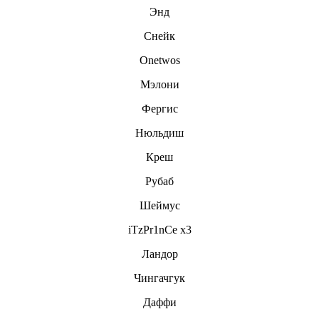
Энд
Снейк
Onetwos
Мэлони
Фергис
Нюльдиш
Креш
Рубаб
Шеймус
iTzPr1nCe x3
Ландор
Чингачгук
Даффи