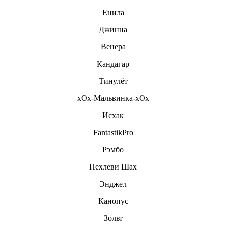
Енила
Джинна
Венера
Кандагар
Тинулёт
хОх-Мальвинка-хОх
Исхак
FantastikPro
Рэмбо
Пехлеви Шах
Энджел
Канопус
Зольт