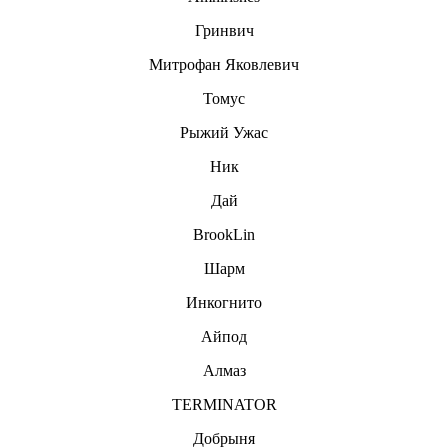
Гринвич
Митрофан Яковлевич
Томус
Рыжий Ужас
Ник
Дай
BrookLin
Шарм
Инкогнито
Айпод
Алмаз
TERMINATOR
Дoбpыня