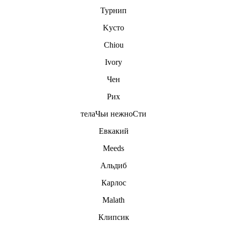
Турнип
Kуcтo
Chiou
Ivory
Чен
Рих
телаЧьи нежноСти
Евкакий
Meeds
Альдиб
Карлос
Malath
Клипсик