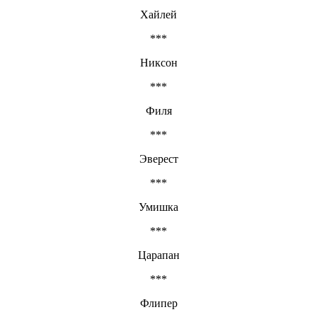
Хайлей
***
Никсон
***
Филя
***
Эверест
***
Умишка
***
Царапан
***
Флипер