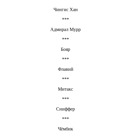
Чингис Хан
***
Адмирал Мурр
***
Бояр
***
Флавий
***
Митакс
***
Сниффер
***
Чёмбик