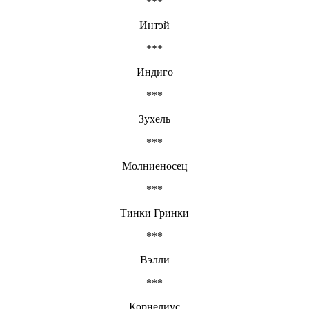
***
Интэй
***
Индиго
***
Зухель
***
Молниеносец
***
Тинки Гринки
***
Вэлли
***
Корнелиус