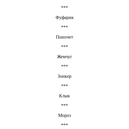
***
Фуфарик
***
Пиночет
***
Жемчуг
***
Зонкер
***
Клык
***
Мороз
***