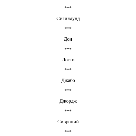
***
Сигизмунд
***
Дон
***
Лотто
***
Джабо
***
Джордж
***
Сивроний
***