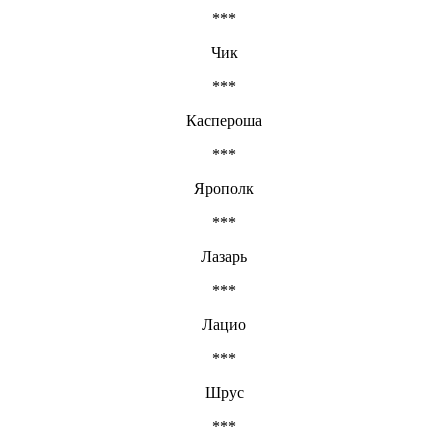
***
Чик
***
Каспероша
***
Ярополк
***
Лазарь
***
Лацио
***
Шрус
***