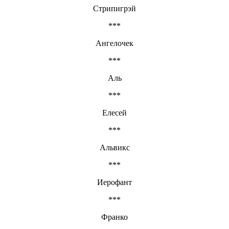
Стрипигрэй
***
Ангелочек
***
Аль
***
Елесей
***
Альвикс
***
Иерофант
***
Франко