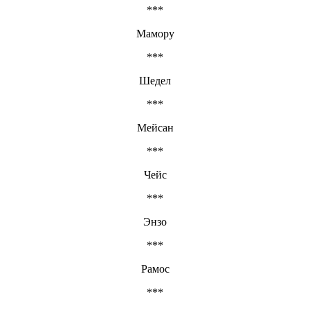
***
Мамору
***
Шедел
***
Мейсан
***
Чейс
***
Энзо
***
Рамос
***