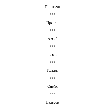
Понтиель
***
Иракли
***
Аксай
***
Флоте
***
Галкин
***
Снейк
***
Нэльсон