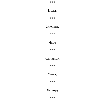
***
Палач
***
Жуспик
***
Чара
***
Саламон
***
Хелоу
***
Хикару
***