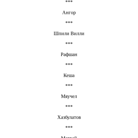
***
Ангор
***
Шпили Вилли
***
Рафшан
***
Кеша
***
Мяучел
***
Хазбулатов
***