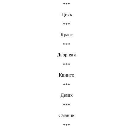
***
Цись
***
Краос
***
Дворняга
***
Квинто
***
Дезик
***
Сманик
***