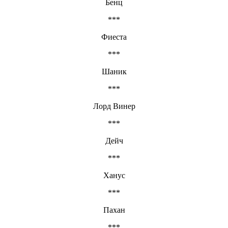
Бенц
***
Фиеста
***
Шаник
***
Лорд Винер
***
Дейч
***
Ханус
***
Пахан
***