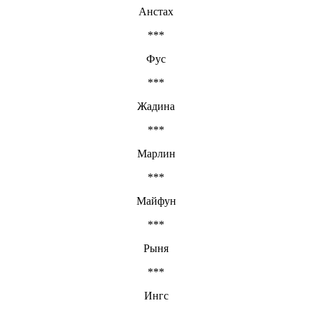
Анстах
***
Фус
***
Жадина
***
Марлин
***
Майфун
***
Рыня
***
Ингс