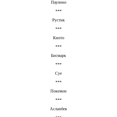
Паулино
***
Рустик
***
Киото
***
Бисмарк
***
Суе
***
Покемон
***
Асланбек