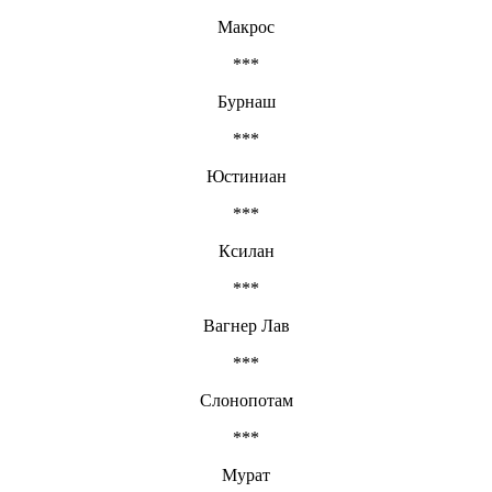
Макрос
***
Бурнаш
***
Юстиниан
***
Ксилан
***
Вагнер Лав
***
Слонопотам
***
Мурат