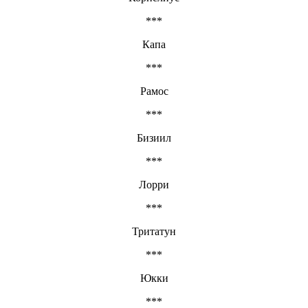
***
Капа
***
Рамос
***
Бизиил
***
Лорри
***
Тритатун
***
Юкки
***