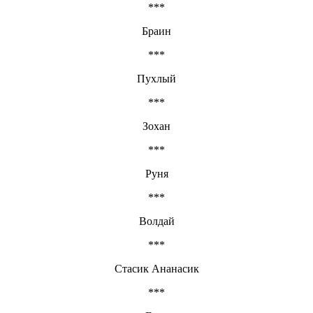
***
Браин
***
Пухлый
***
Зохан
***
Руня
***
Волдай
***
Стасик Ананасик
***