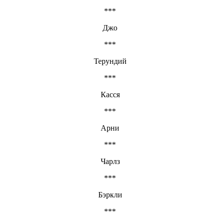
***
Джо
***
Терундий
***
Касся
***
Арни
***
Чарлз
***
Бэркли
***