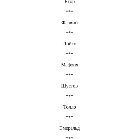
Егор
***
Флавий
***
Лойсо
***
Мафоня
***
Шустов
***
Толло
***
Эмеральд
***