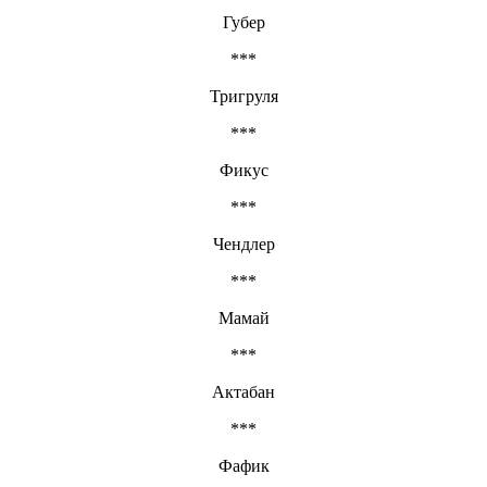
Губер
***
Тригруля
***
Фикус
***
Чендлер
***
Мамай
***
Актабан
***
Фафик