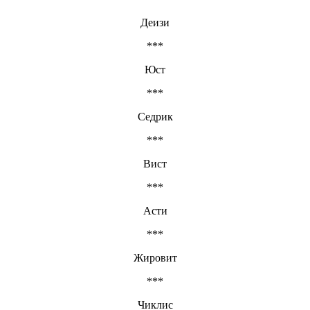
Деизи
***
Юст
***
Седрик
***
Вист
***
Асти
***
Жировит
***
Чиклис