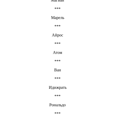
Магвай
***
Марель
***
Айрос
***
Атом
***
Ван
***
Идижрать
***
Рональдо
***