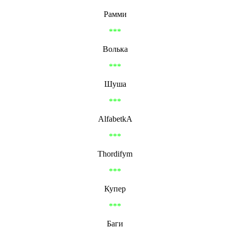
Рамми
***
Волька
***
Шуша
***
AlfabetkA
***
Thordifym
***
Купер
***
Баги