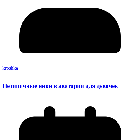
kroshka
Нетипичные ники в аватарии для девочек