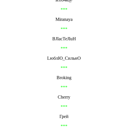
***
Miranaya
***
BJIacTeJIuH
***
LюблЮ_СильнО
***
Broking
***
Cherry
***
Грей
***