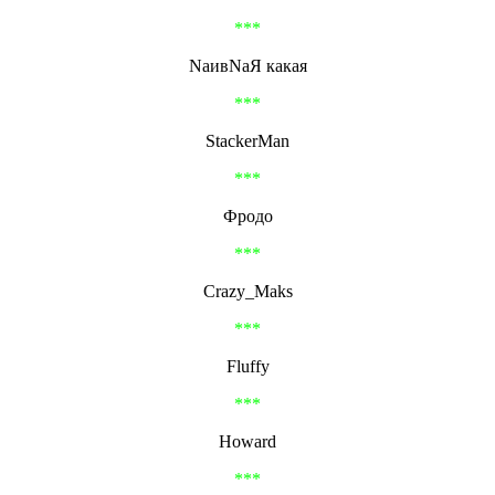
***
NаивNаЯ какaя
***
StackerMan
***
Фродо
***
Crazy_Maks
***
Fluffy
***
Howard
***