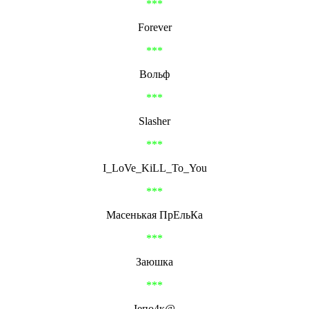
***
Forever
***
Вольф
***
Slasher
***
I_LoVe_KiLL_To_You
***
Масенькая ПрЕльКа
***
Заюшка
***
Iепо4к@