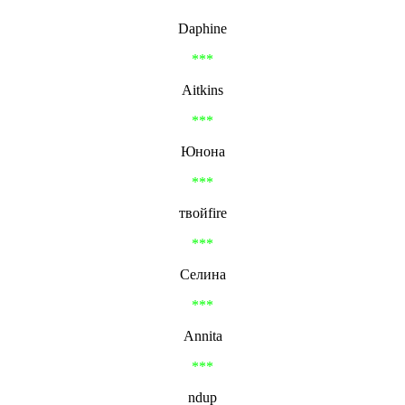
Daphine
***
Aitkins
***
Юнона
***
твойfire
***
Селина
***
Annita
***
ndup