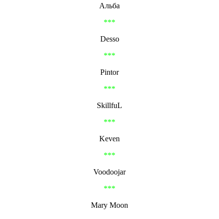
Альба
***
Desso
***
Pintor
***
SkillfuL
***
Keven
***
Voodoojar
***
Mary Moon