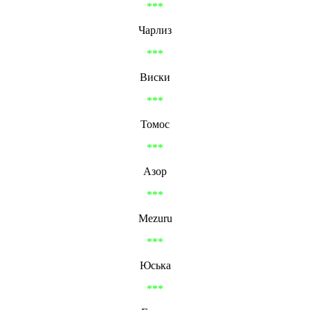
***
Чарлиз
***
Виски
***
Томос
***
Азор
***
Mezuru
***
Юська
***