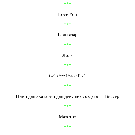
***
Love You
***
Бальтазар
***
Лола
***
tw1x^zz1^aced1v1
***
Ники для аватарии для девушек создать — Биссер
***
Маэстро
***