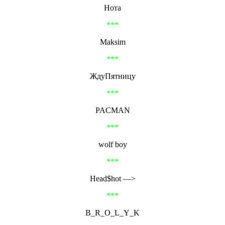
Нота
***
Maksim
***
ЖдуПятницу
***
PACMAN
***
wolf boy
***
Head$hot —>
***
B_R_O_L_Y_K