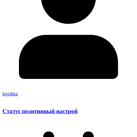
kroshka
Статус позитивный настрой