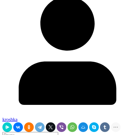
kroshka