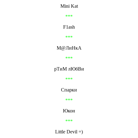
Mini Kat
***
F1ash
***
М@ЛиНкА
***
рТиМ лЮбВи
***
Спарки
***
Юкон
***
Little Devil =)