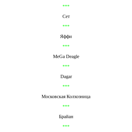
***
Сет
***
Яффи
***
MeGa Deagle
***
Dagar
***
Московская Колхозница
***
Брайан
***