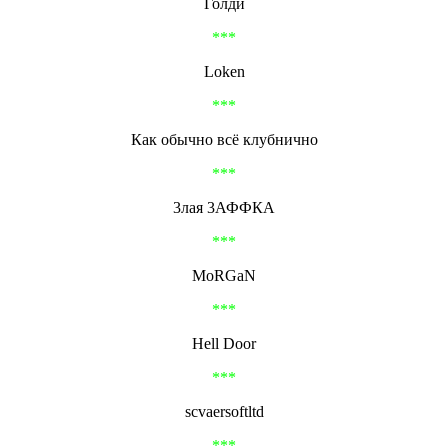
Голди
***
Loken
***
Как обычно всё клубнично
***
3лая 3АФФКА
***
MoRGaN
***
Hell Door
***
scvaersoftltd
***