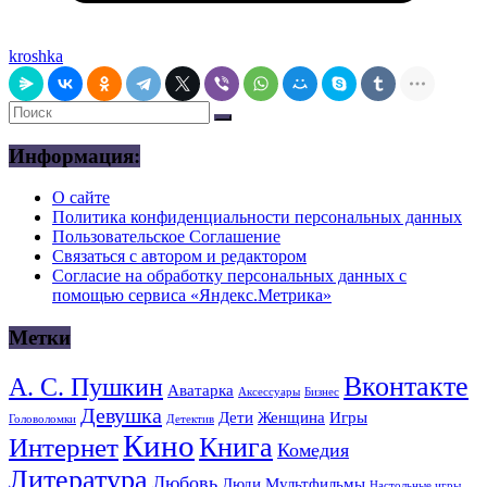
kroshka
Информация:
О сайте
Политика конфиденциальности персональных данных
Пользовательское Соглашение
Связаться с автором и редактором
Согласие на обработку персональных данных с
помощью сервиса «Яндекс.Метрика»
Метки
Вконтакте
А. С. Пушкин
Аватарка
Аксессуары
Бизнес
Девушка
Дети
Женщина
Игры
Головоломки
Детектив
Кино
Книга
Интернет
Комедия
Литература
Любовь
Люди
Мультфильмы
Настольные игры