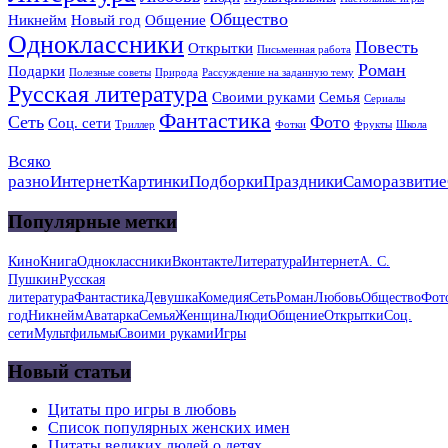
Общество
Никнейм
Новый год
Общение
Одноклассники
Повесть
Открытки
Письменная работа
Роман
Подарки
Полезные советы
Природа
Рассуждение на заданную тему
Русская литература
Своими руками
Семья
Сериалы
Фантастика
Сеть
Фото
Соц. сети
Триллер
Фотки
Фрукты
Школа
Всяко
разно
Интернет
Картинки
Подборки
Праздники
Саморазвитие
Популярные метки
Кино
Книга
Одноклассники
Вконтакте
Литература
Интернет
А. С.
Пушкин
Русская
литература
Фантастика
Девушка
Комедия
Сеть
Роман
Любовь
Общество
Фот
год
Никнейм
Аватарка
Семья
Женщина
Люди
Общение
Открытки
Соц.
сети
Мультфильмы
Своими руками
Игры
Новый статьи
Цитаты про игры в любовь
Список популярных женских имен
Цитаты великих людей о детях