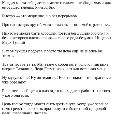
Каждая мечта тебе дается вместе с силами, необходимыми для
ее осуществления. Ричард Бах
Быстро — это медленно, но без перерывов.
Про настоящих друзей можно сказать — они моё отражение…
Никто не может быть хорошим поэтом без душевного огня и
без некоторого вдохновения — своего рода безумия. Цицерон
Марк Туллий
Я твоя лучшая подруга, просто ты пока ещё не знаешь об
этом…
Тра-та-тэ, тра-та-тэ, Мы везем с собой котэ, голого пингвина,
негра с Сахалина, Леди Гагу и коня, вот как вставило меня!
Ну мусульмане! Ну оптимисты! Еще не знают, что вырастет, а
уже обрезают
Если нет своей цели в жизни, то приходится работать на того,
у кого она есть.
Цель только тогда может быть достигнута, когда уже заранее
само средство насквозь проникнуто собственной природой
цели. Фердинанд Лассаль