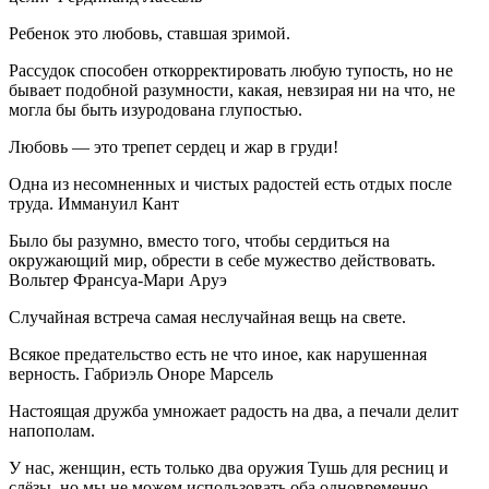
Ребенок это любовь, ставшая зримой.
Рассудок способен откорректировать любую тупость, но не
бывает подобной разумности, какая, невзирая ни на что, не
могла бы быть изуродована глупостью.
Любовь — это трепет сердец и жар в груди!
Одна из несомненных и чистых радостей есть отдых после
труда. Иммануил Кант
Было бы разумно, вместо того, чтобы сердиться на
окружающий мир, обрести в себе мужество действовать.
Вольтер Франсуа-Мари Аруэ
Случайная встреча самая неслучайная вещь на свете.
Всякое предательство есть не что иное, как нарушенная
верность. Габриэль Оноре Марсель
Настоящая дружба умножает радость на два, а печали делит
напополам.
У нас, женщин, есть только два оружия Тушь для ресниц и
слёзы, но мы не можем использовать оба одновременно.