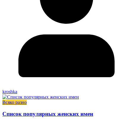
kroshka
Всяко разно
Список популярных женских имен