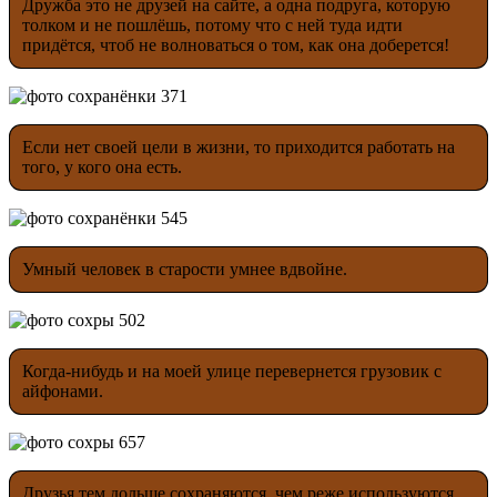
Дружба это не друзей на сайте, а одна подруга, которую
толком и не пошлёшь, потому что с ней туда идти
придётся, чтоб не волноваться о том, как она доберется!
Если нет своей цели в жизни, то приходится работать на
того, у кого она есть.
Умный человек в старости умнее вдвойне.
Когда-нибудь и на моей улице перевернется грузовик с
айфонами.
Друзья тем дольше сохраняются, чем реже используются.