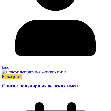
kroshka
Всяко разно
Список популярных женских имен