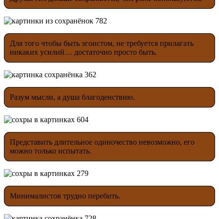
Для того чтобы быть эгоистом, не требуется прилагать
никаких усилий… достаточно просто быть.
Разум мысли, а душа благоденствию.
Представить длительное одиночество невозможно, его
можно только испытать.
Минималистов трудно перебить.