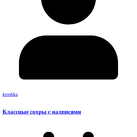
kroshka
Классные сохры с надписями