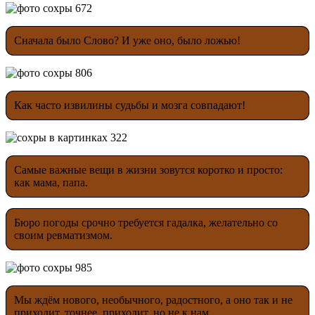
Сначала было Слово? И уже оно, было ложью!
Как часто извилины судьбы и мозга совпадают!
Самые важные вещи в жизни зовутся коротко и просто:
как мама, папа.
Бюро погоды срочно требуется гадалка, желательно со
своим ревматизмом.
Мы ждём нового, необычного, радостного, а оно так и не
приходит, точнее, приходит, но не к нам.