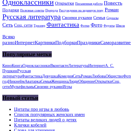
Одноклассники
Повесть
Открытки
Письменная работа
Роман
Подарки
Полезные советы
Природа
Рассуждение на заданную тему
Русская литература
Своими руками
Семья
Сериалы
Фантастика
Сеть
Фото
Соц. сети
Триллер
Фотки
Фрукты
Школа
Всяко
разно
Интернет
Картинки
Подборки
Праздники
Саморазвитие
Популярные метки
Кино
Книга
Одноклассники
Вконтакте
Литература
Интернет
А. С.
Пушкин
Русская
литература
Фантастика
Девушка
Комедия
Сеть
Роман
Любовь
Общество
Фот
год
Никнейм
Аватарка
Семья
Женщина
Люди
Общение
Открытки
Соц.
сети
Мультфильмы
Своими руками
Игры
Новый статьи
Цитаты про игры в любовь
Список популярных женских имен
Цитаты великих людей о детях
Клички кобелей
Слова для утешения