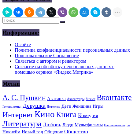
Информация:
О сайте
Политика конфиденциальности персональных данных
Пользовательское Соглашение
Связаться с автором и редактором
Согласие на обработку персональных данных с
помощью сервиса «Яндекс.Метрика»
Метки
Вконтакте
А. С. Пушкин
Аватарка
Аксессуары
Бизнес
Девушка
Дети
Женщина
Игры
Головоломки
Детектив
Кино
Книга
Интернет
Комедия
Литература
Любовь
Люди
Мультфильмы
Настольные игры
Общество
Никнейм
Новый год
Общение