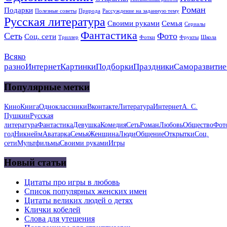
Роман
Подарки
Полезные советы
Природа
Рассуждение на заданную тему
Русская литература
Своими руками
Семья
Сериалы
Фантастика
Сеть
Фото
Соц. сети
Триллер
Фотки
Фрукты
Школа
Всяко
разно
Интернет
Картинки
Подборки
Праздники
Саморазвитие
Популярные метки
Кино
Книга
Одноклассники
Вконтакте
Литература
Интернет
А. С.
Пушкин
Русская
литература
Фантастика
Девушка
Комедия
Сеть
Роман
Любовь
Общество
Фот
год
Никнейм
Аватарка
Семья
Женщина
Люди
Общение
Открытки
Соц.
сети
Мультфильмы
Своими руками
Игры
Новый статьи
Цитаты про игры в любовь
Список популярных женских имен
Цитаты великих людей о детях
Клички кобелей
Слова для утешения