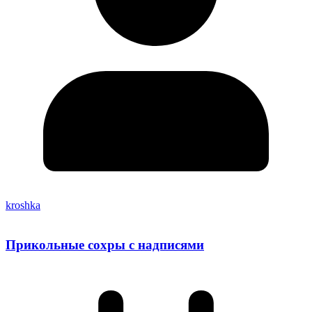
kroshka
Прикольные сохры с надписями