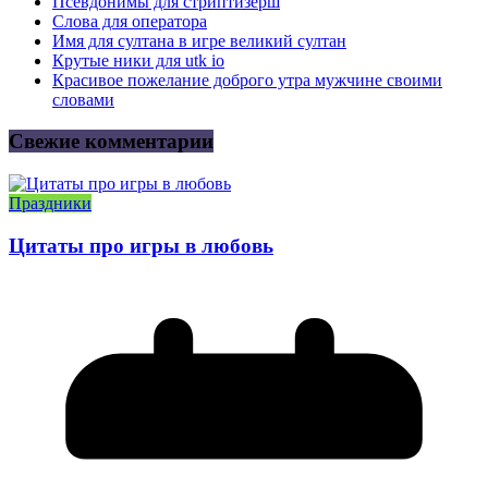
Псевдонимы для стриптизерш
Слова для оператора
Имя для султана в игре великий султан
Крутые ники для utk io
Красивое пожелание доброго утра мужчине своими
словами
Свежие комментарии
Праздники
Цитаты про игры в любовь