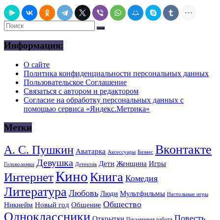
Информация:
О сайте
Политика конфиденциальности персональных данных
Пользовательское Соглашение
Связаться с автором и редактором
Согласие на обработку персональных данных с
помощью сервиса «Яндекс.Метрика»
Метки
Вконтакте
А. С. Пушкин
Аватарка
Аксессуары
Бизнес
Девушка
Дети
Женщина
Игры
Головоломки
Детектив
Кино
Книга
Интернет
Комедия
Литература
Любовь
Люди
Мультфильмы
Настольные игры
Общество
Никнейм
Новый год
Общение
Одноклассники
Повесть
Открытки
Письменная работа