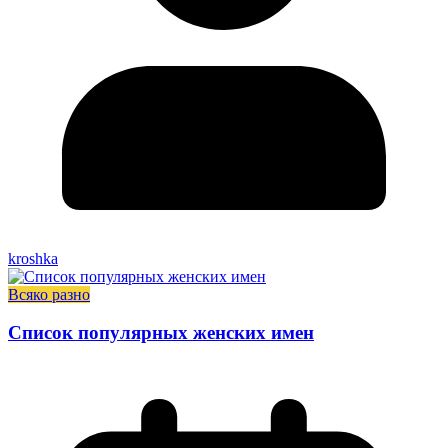
kroshka
Всяко разно
Список популярных женских имен