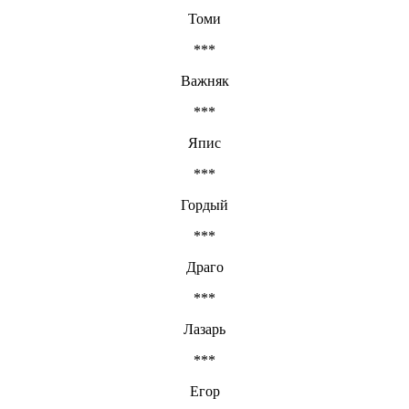
Томи
***
Важняк
***
Япис
***
Гордый
***
Драго
***
Лазарь
***
Егор