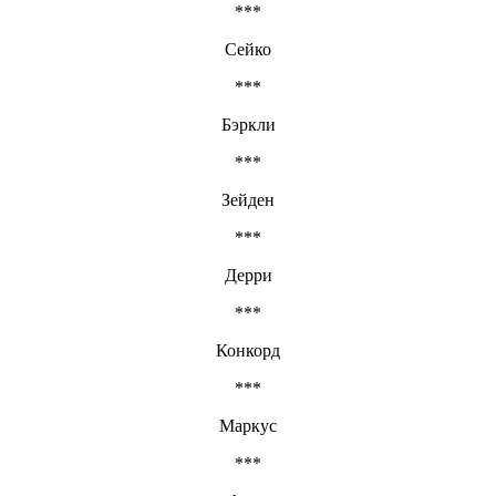
***
Сейко
***
Бэркли
***
Зейден
***
Дерри
***
Конкорд
***
Маркус
***