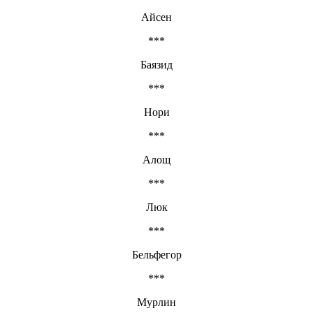
Айсен
***
Баязид
***
Нори
***
Алощ
***
Люк
***
Бельфегор
***
Мурлин