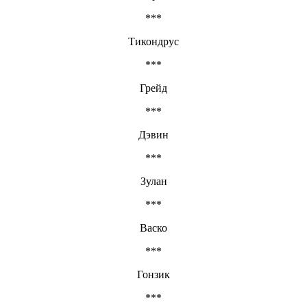
***
Тикондрус
***
Грейд
***
Дэвин
***
Зулан
***
Васко
***
Гонзик
***