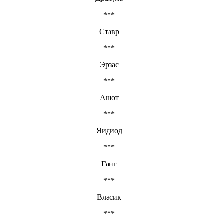
***
Ставр
***
Эрзас
***
Ашот
***
Яидиод
***
Ганг
***
Власик
***