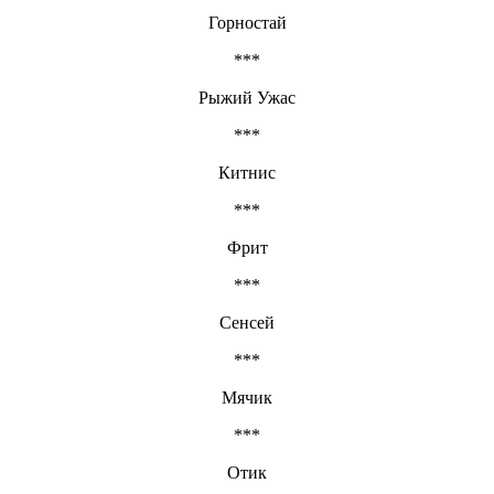
Горностай
***
Рыжий Ужас
***
Китнис
***
Фрит
***
Сенсей
***
Мячик
***
Отик