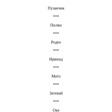
Пузанчик
***
Пилви
***
Родео
***
Ирвинд
***
Мато
***
Затевай
***
Оке