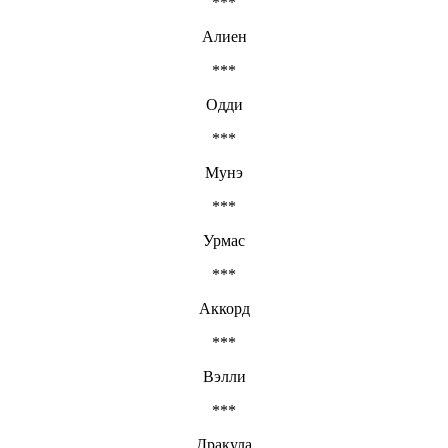
***
Алиен
***
Одди
***
Мунэ
***
Урмас
***
Аккорд
***
Вэлли
***
Дракула