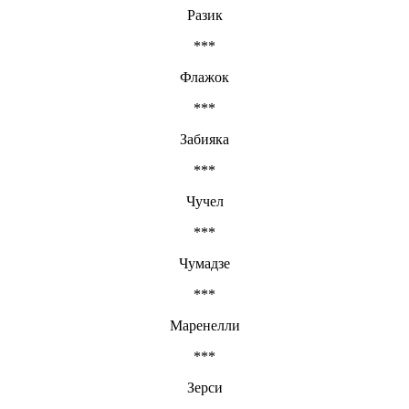
Разик
***
Флажок
***
Забияка
***
Чучел
***
Чумадзе
***
Маренелли
***
Зерси