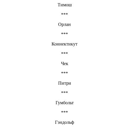
Тимош
***
Орлан
***
Коннектикут
***
Чек
***
Питри
***
Гумбольт
***
Гэндольф