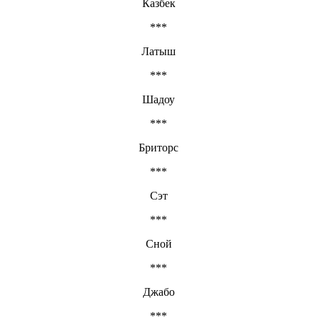
Казбек
***
Латыш
***
Шадоу
***
Бриторс
***
Сэт
***
Сной
***
Джабо
***