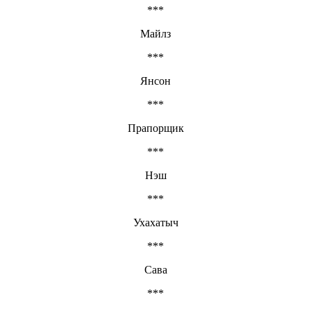
***
Майлз
***
Янсон
***
Прапорщик
***
Нэш
***
Ухахатыч
***
Сава
***