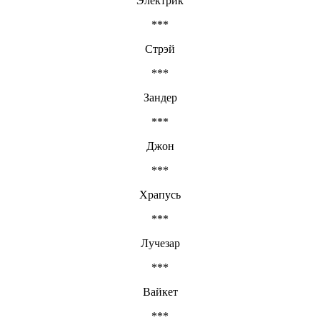
Электрик
***
Стрэй
***
Зандер
***
Джон
***
Храпусь
***
Лучезар
***
Вайкет
***