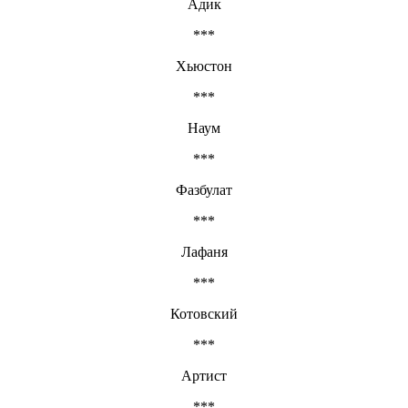
Адик
***
Хьюстон
***
Наум
***
Фазбулат
***
Лафаня
***
Котовский
***
Артист
***