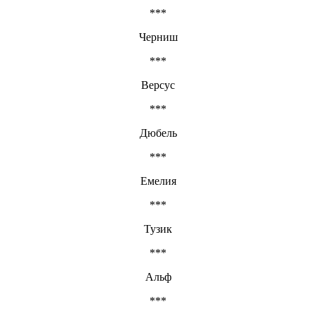
***
Черниш
***
Версус
***
Дюбель
***
Емелия
***
Тузик
***
Альф
***