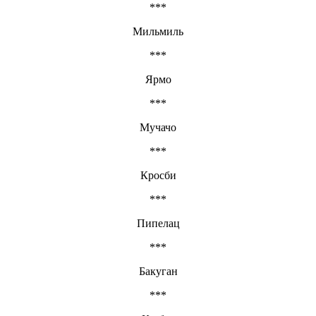
***
Мильмиль
***
Ярмо
***
Мучачо
***
Кросби
***
Пипелац
***
Бакуган
***