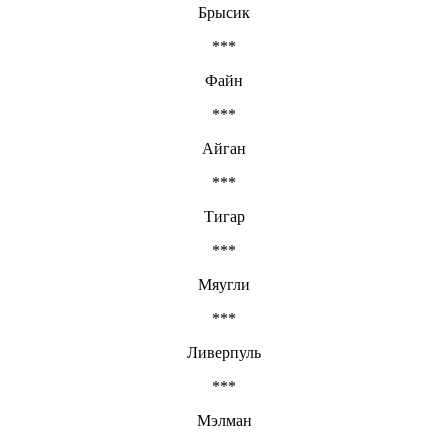
Брысик
***
Файн
***
Айган
***
Тигар
***
Мяугли
***
Ливерпуль
***
Мэлман