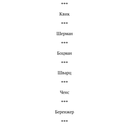
***
Квик
***
Шерман
***
Боцман
***
Шварц
***
Ченс
***
Беренжер
***