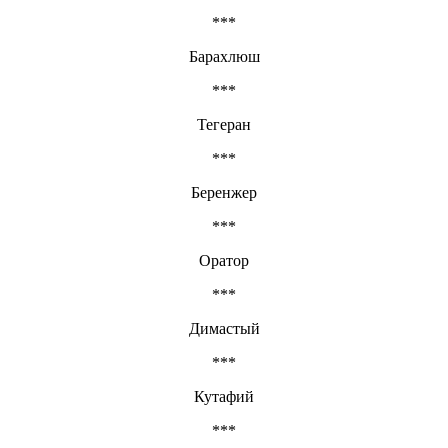
***
Барахлюш
***
Тегеран
***
Беренжер
***
Оратор
***
Димастый
***
Кутафий
***