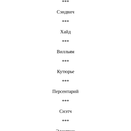
***
Сэндвич
***
Хайд
***
Вилльям
***
Кутюрье
***
Персентарий
***
Снэтч
***