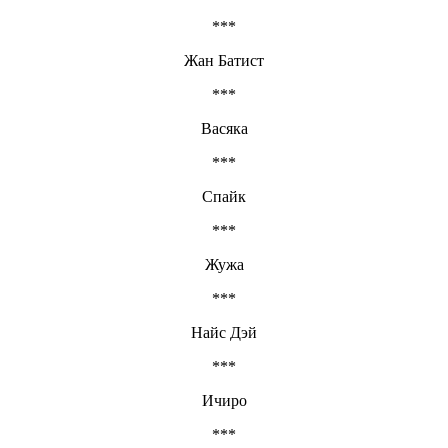
***
Жан Батист
***
Васяка
***
Спайк
***
Жужа
***
Найс Дэй
***
Ичиро
***