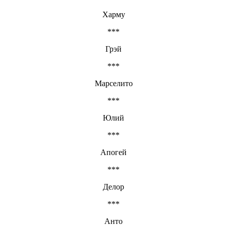
Харму
***
Грэй
***
Марселито
***
Юлий
***
Апогей
***
Делор
***
Анто