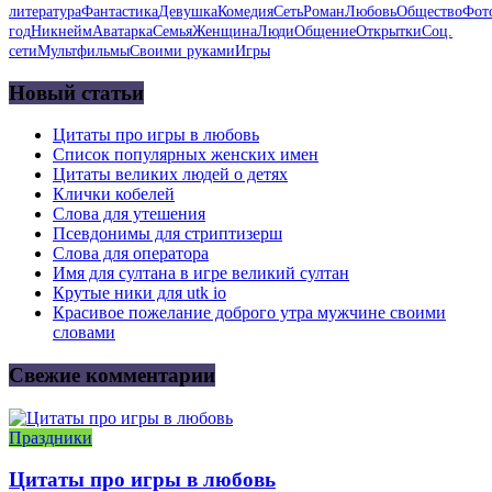
литература
Фантастика
Девушка
Комедия
Сеть
Роман
Любовь
Общество
Фот
год
Никнейм
Аватарка
Семья
Женщина
Люди
Общение
Открытки
Соц.
сети
Мультфильмы
Своими руками
Игры
Новый статьи
Цитаты про игры в любовь
Список популярных женских имен
Цитаты великих людей о детях
Клички кобелей
Слова для утешения
Псевдонимы для стриптизерш
Слова для оператора
Имя для султана в игре великий султан
Крутые ники для utk io
Красивое пожелание доброго утра мужчине своими
словами
Свежие комментарии
Праздники
Цитаты про игры в любовь