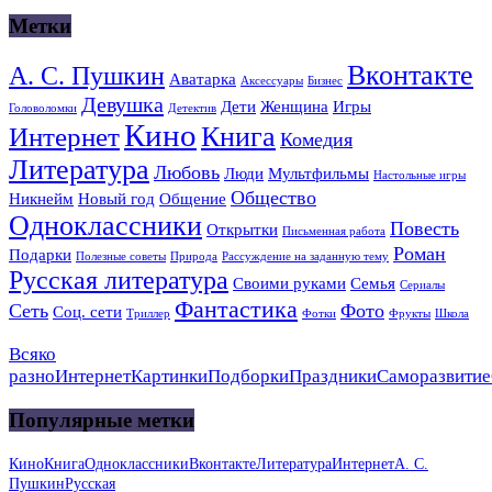
Метки
Вконтакте
А. С. Пушкин
Аватарка
Аксессуары
Бизнес
Девушка
Дети
Женщина
Игры
Головоломки
Детектив
Кино
Книга
Интернет
Комедия
Литература
Любовь
Люди
Мультфильмы
Настольные игры
Общество
Никнейм
Новый год
Общение
Одноклассники
Повесть
Открытки
Письменная работа
Роман
Подарки
Полезные советы
Природа
Рассуждение на заданную тему
Русская литература
Своими руками
Семья
Сериалы
Фантастика
Сеть
Фото
Соц. сети
Триллер
Фотки
Фрукты
Школа
Всяко
разно
Интернет
Картинки
Подборки
Праздники
Саморазвитие
Популярные метки
Кино
Книга
Одноклассники
Вконтакте
Литература
Интернет
А. С.
Пушкин
Русская