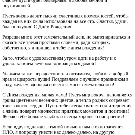
счастье пусть будет безмерным, а любовь вечной и
неугасающей!
Пусть жизнь дарит тысячи счастливых возможностей, чтобы
каждая из них была использована на все сто. Счастья, удачи,
благополучия! С Днём Рождения!
Разреши мне в этот замечательный день не выпендриваться и
сказать всё тремя простыми словами, ради которых,
собственно, я и пришел к тебе: с днем рождения!
За то, чтобы с удовольствием утром идти на работу и с
удовольствием вечером возвращаться домой!
Уважаем за жизнерадостность и оптимизм, любим за добрый
нрав и щедрость души! Поздравляем с лучшим праздником в
году, желаем здоровья и всего самого замечательного!
С Днем рождения, милая мама! Пусть мир вокруг наполняется
ярким цветеньем весенних цветов, а тепло родных согревает
твое золотое сердце. Пусть тебе всегда хватает сил и терпения,
а жизнь подарит множество приятных моментов и позитива!
Желаю тебе больше улыбок и всегда хорошего настроения!
Если вдруг однажды, темной ночью к нам в окно заглянет
НЛО, я попрошу унести нас далеко-далеко, на другую