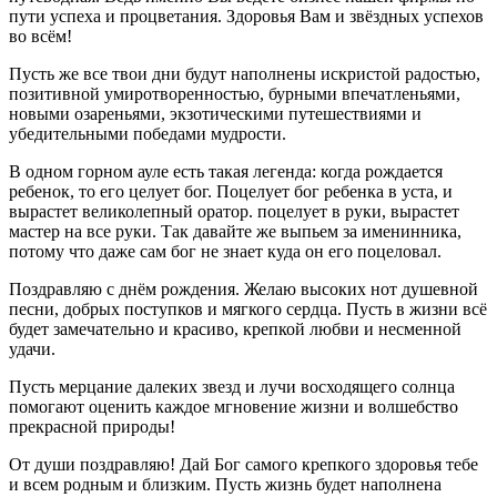
пути успеха и процветания. Здоровья Вам и звёздных успехов
во всём!
Пусть же все твои дни будут наполнены искристой радостью,
позитивной умиротворенностью, бурными впечатленьями,
новыми озареньями, экзотическими путешествиями и
убедительными победами мудрости.
B одном горном ауле есть такая легенда: когда рождается
ребенок, то его целует бог. Поцелует бог ребенка в уста, и
вырастет великолепный оратор. поцелует в руки, вырастет
мастер на все руки. Так давайте же выпьем за именинника,
потому что даже сам бог не знает куда он его поцеловал.
Поздравляю с днём рождения. Желаю высоких нот душевной
песни, добрых поступков и мягкого сердца. Пусть в жизни всё
будет замечательно и красиво, крепкой любви и несменной
удачи.
Пусть мерцание далеких звезд и лучи восходящего солнца
помогают оценить каждое мгновение жизни и волшебство
прекрасной природы!
От души поздравляю! Дай Бог самого крепкого здоровья тебе
и всем родным и близким. Пусть жизнь будет наполнена