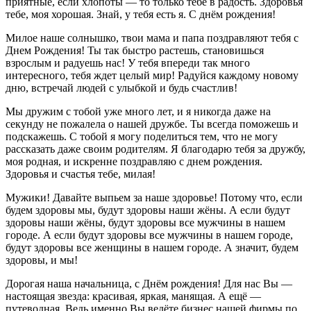
приятные, если хлопоты — то только тебе в радость. Здоровья
тебе, моя хорошая. Знай, у тебя есть я. С днём рождения!
Милое наше солнышко, твои мама и папа поздравляют тебя с
Днем Рождения! Ты так быстро растешь, становишься
взрослым и радуешь нас! У тебя впереди так много
интересного, тебя ждет целый мир! Радуйся каждому новому
дню, встречай людей с улыбкой и будь счастлив!
Мы дружим с тобой уже много лет, и я никогда даже на
секунду не пожалела о нашей дружбе. Ты всегда поможешь и
подскажешь. С тобой я могу поделиться тем, что не могу
рассказать даже своим родителям. Я благодарю тебя за дружбу,
моя родная, и искренне поздравляю с днем рождения.
Здоровья и счастья тебе, милая!
Мужики! Давайте выпьем за наше здоровье! Потому что, если
будем здоровы мы, будут здоровы наши жёны. А если будут
здоровы наши жёны, будут здоровы все мужчины в нашем
городе. А если будут здоровы все мужчины в нашем городе,
будут здоровы все женщины в нашем городе. А значит, будем
здоровы, и мы!
Дорогая наша начальница, с Днём рождения! Для нас Вы —
настоящая звезда: красивая, яркая, манящая. А ещё —
путеводная. Ведь именно Вы ведёте бизнес нашей фирмы по