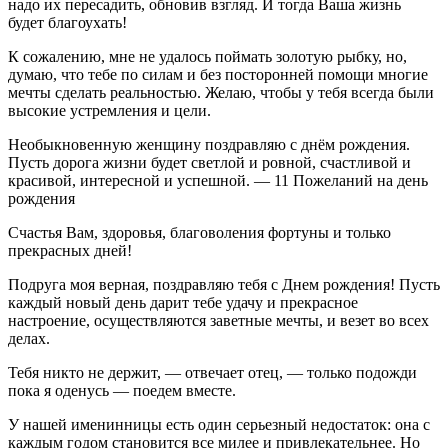
надо их пересадить, обновив взгляд. И тогда Ваша жизнь
будет благоухать!
К сожалению, мне не удалось поймать золотую рыбку, но,
думаю, что тебе по силам и без посторонней помощи многие
мечты сделать реальностью. Желаю, чтобы у тебя всегда были
высокие устремления и цели.
Необыкновенную женщину поздравляю с днём рождения.
Пусть дорога жизни будет светлой и ровной, счастливой и
красивой, интересной и успешной. — 11 Пожеланий на день
рождения
Счастья Вам, здоровья, благоволения фортуны и только
прекрасных дней!
Подруга моя верная, поздравляю тебя с Днем рождения! Пусть
каждый новый день дарит тебе удачу и прекрасное
настроение, осуществляются заветные мечты, и везет во всех
делах.
Тебя никто не держит, — отвечает отец, — только подожди
пока я оденусь — поедем вместе.
У нашей именинницы есть один серьезный недостаток: она с
каждым годом становится все милее и привлекательнее. Но