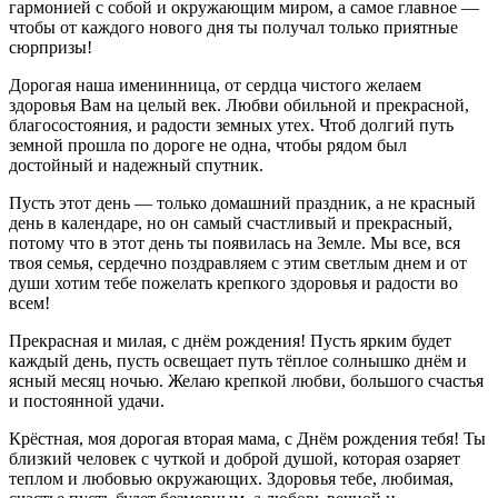
гармонией с собой и окружающим миром, а самое главное —
чтобы от каждого нового дня ты получал только приятные
сюрпризы!
Дорогая наша именинница, от сердца чистого желаем
здоровья Вам на целый век. Любви обильной и прекрасной,
благосостояния, и радости земных утех. Чтоб долгий путь
земной прошла по дороге не одна, чтобы рядом был
достойный и надежный спутник.
Пусть этот день — только домашний праздник, а не красный
день в календаре, но он самый счастливый и прекрасный,
потому что в этот день ты появилась на Земле. Мы все, вся
твоя семья, сердечно поздравляем с этим светлым днем и от
души хотим тебе пожелать крепкого здоровья и радости во
всем!
Прекрасная и милая, с днём рождения! Пусть ярким будет
каждый день, пусть освещает путь тёплое солнышко днём и
ясный месяц ночью. Желаю крепкой любви, большого счастья
и постоянной удачи.
Крёстная, моя дорогая вторая мама, с Днём рождения тебя! Ты
близкий человек с чуткой и доброй душой, которая озаряет
теплом и любовью окружающих. Здоровья тебе, любимая,