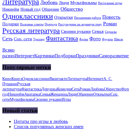
Литература
Любовь
Люди
Мультфильмы
Настольные игры
Общество
Никнейм
Новый год
Общение
Одноклассники
Повесть
Открытки
Письменная работа
Роман
Подарки
Полезные советы
Природа
Рассуждение на заданную тему
Русская литература
Своими руками
Семья
Сериалы
Фантастика
Сеть
Фото
Соц. сети
Триллер
Фотки
Фрукты
Школа
Всяко
разно
Интернет
Картинки
Подборки
Праздники
Саморазвитие
Популярные метки
Кино
Книга
Одноклассники
Вконтакте
Литература
Интернет
А. С.
Пушкин
Русская
литература
Фантастика
Девушка
Комедия
Сеть
Роман
Любовь
Общество
Фот
год
Никнейм
Аватарка
Семья
Женщина
Люди
Общение
Открытки
Соц.
сети
Мультфильмы
Своими руками
Игры
Новый статьи
Цитаты про игры в любовь
Список популярных женских имен