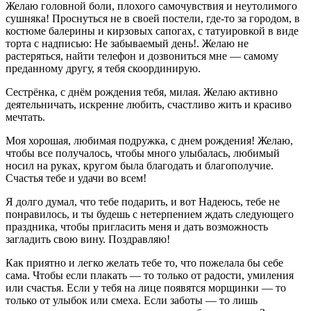
Желаю головной боли, плохого самочувствия и неутолимого
сушняка! Проснуться не в своей постели, где-то за городом, в
костюме балерины и кирзовых сапогах, с татуировкой в виде
торта с надписью: Не забываемый день!. Желаю не
растеряться, найти телефон и дозвониться мне — самому
преданному другу, я тебя скоординирую.
Сестрёнка, с днём рождения тебя, милая. Желаю активно
деятельничать, искренне любить, счастливо жить и красиво
мечтать.
Моя хорошая, любимая подружка, с днем рождения! Желаю,
чтобы все получалось, чтобы много улыбалась, любимый
носил на руках, кругом была благодать и благополучие.
Счастья тебе и удачи во всем!
Я долго думал, что тебе подарить, и вот Надеюсь, тебе не
понравилось, и ты будешь с нетерпением ждать следующего
праздника, чтобы пригласить меня и дать возможность
загладить свою вину. Поздравляю!
Как приятно и легко желать тебе то, что пожелала бы себе
сама. Чтобы если плакать — то только от радости, умиления
или счастья. Если у тебя на лице появятся морщинки — то
только от улыбок или смеха. Если заботы — то лишь