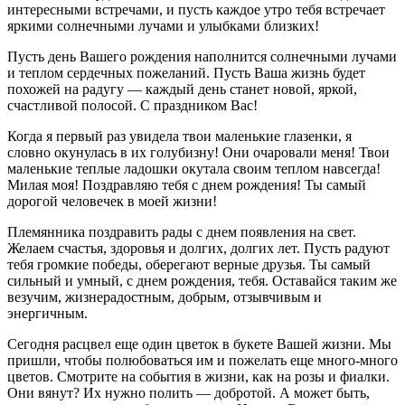
интересными встречами, и пусть каждое утро тебя встречает
яркими солнечными лучами и улыбками близких!
Пусть день Вашего рождения наполнится солнечными лучами
и теплом сердечных пожеланий. Пусть Ваша жизнь будет
похожей на радугу — каждый день станет новой, яркой,
счастливой полосой. С праздником Вас!
Когда я первый раз увидела твои маленькие глазенки, я
словно окунулась в их голубизну! Они очаровали меня! Твои
маленькие теплые ладошки окутала своим теплом навсегда!
Милая моя! Поздравляю тебя с днем рождения! Ты самый
дорогой человечек в моей жизни!
Племянника поздравить рады с днем появления на свет.
Желаем счастья, здоровья и долгих, долгих лет. Пусть радуют
тебя громкие победы, оберегают верные друзья. Ты самый
сильный и умный, с днем рождения, тебя. Оставайся таким же
везучим, жизнерадостным, добрым, отзывчивым и
энергичным.
Сегодня расцвел еще один цветок в букете Вашей жизни. Мы
пришли, чтобы полюбоваться им и пожелать еще много-много
цветов. Смотрите на события в жизни, как на розы и фиалки.
Они вянут? Их нужно полить — добротой. А может быть,