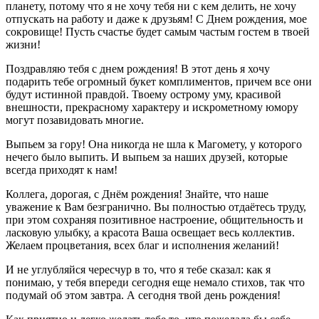
планету, потому что я не хочу тебя ни с кем делить, не хочу
отпускать на работу и даже к друзьям! С Днем рождения, мое
сокровище! Пусть счастье будет самым частым гостем в твоей
жизни!
Поздравляю тебя с днем рождения! В этот день я хочу
подарить тебе огромный букет комплиментов, причем все они
будут истинной правдой. Твоему острому уму, красивой
внешности, прекрасному характеру и искрометному юмору
могут позавидовать многие.
Выпьем за гору! Она никогда не шла к Магомету, у которого
нечего было выпить. И выпьем за наших друзей, которые
всегда приходят к нам!
Коллега, дорогая, с Днём рождения! Знайте, что наше
уважение к Вам безгранично. Вы полностью отдаётесь труду,
при этом сохраняя позитивное настроение, общительность и
ласковую улыбку, а красота Ваша освещает весь коллектив.
Желаем процветания, всех благ и исполнения желаний!
И не углубляйся чересчур в то, что я тебе сказал: как я
понимаю, у тебя впереди сегодня еще немало стихов, так что
подумай об этом завтра. А сегодня твой день рождения!