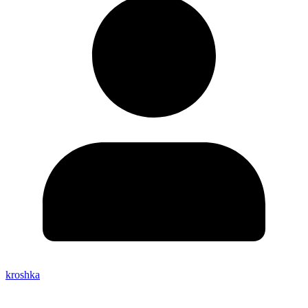
kroshka