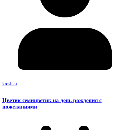
kroshka
Цветик семицветик на день рождения с
пожеланиями