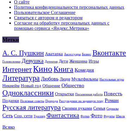
О сайте
Политика конфиденциальности персональных данных
Пользовательское Соглашение
Связаться с автором и редактором
Согласие на обработку персональных данных с
помощью сервиса «Яндекс.Метрика»
Метки
Вконтакте
А. С. Пушкин
Аватарка
Аксессуары
Бизнес
Девушка
Дети
Женщина
Игры
Головоломки
Детектив
Кино
Книга
Интернет
Комедия
Литература
Любовь
Люди
Мультфильмы
Настольные игры
Общество
Никнейм
Новый год
Общение
Одноклассники
Повесть
Открытки
Письменная работа
Роман
Подарки
Полезные советы
Природа
Рассуждение на заданную тему
Русская литература
Своими руками
Семья
Сериалы
Фантастика
Сеть
Фото
Соц. сети
Триллер
Фотки
Фрукты
Школа
Всяко