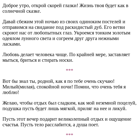
Доброе утро, открой скорей глазки! Жизнь твоя будет как в
солнечной сказке.
Давай сбежим этой ночью из своих одиноким постелей и
отправимся на свидание под раскидистый дуб. Его ветви
скроют нас от любопытных глаз. Укроемся тонким золотым
одеялом лунного света и согреем друг друга нежными
ласками.
Любовь делает человека чище. По крайней мере, заставляет
мыться, бриться и стирать носки.
***
Вот бы знал ты, родной, как я по тебе очень скучаю!
Милый(милая), спокойной ночи! Помни, что очень тебя я
люблю!
Желаю, чтобы отдых был сладким, как мой неземной поцелуй,
подушка пусть будет лишь мягкой, приляг на нее и ликуй.
Пусть этот вечер подарит великолепный отдых и ощущение
счастья. Пусть тело расслабится, а душа поет.
***