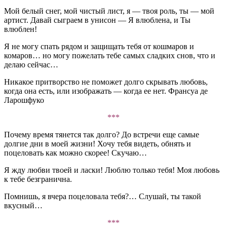
Мой белый снег, мой чистый лист, я — твоя роль, ты — мой
артист. Давай сыграем в унисон — Я влюблена, и Ты
влюблен!
Я не могу спать рядом и защищать тебя от кошмаров и
комаров… но могу пожелать тебе самых сладких снов, что и
делаю сейчас…
Никакое притворство не поможет долго скрывать любовь,
когда она есть, или изображать — когда ее нет. Франсуа де
Ларошфуко
***
Почему время тянется так долго? До встречи еще самые
долгие дни в моей жизни! Хочу тебя видеть, обнять и
поцеловать как можно скорее! Скучаю…
Я жду любви твоей и ласки! Люблю только тебя! Моя любовь
к тебе безгранична.
Помнишь, я вчера поцеловала тебя?… Слушай, ты такой
вкусный…
***