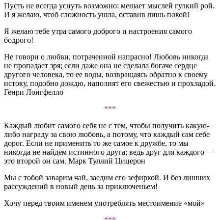
Пусть не всегда уснуть возможно: мешает мыслей гулкий рой.
И я желаю, чтоб сложность ушла, оставив лишь покой!
Я желаю тебе утра самого доброго и настроения самого
бодрого!
Не говори о любви, потраченной напрасно! Любовь никогда
не пропадает зря; если даже она не сделала богаче сердце
другого человека, то ее воды, возвращаясь обратно к своему
истоку, подобно дождю, наполнят его свежестью и прохладой.
Генри Лонгфелло
***
Каждый любит самого себя не с тем, чтобы получить какую-
либо награду за свою любовь, а потому, что каждый сам себе
дорог. Если не применить то же самое к дружбе, то мы
никогда не найдем истинного друга; ведь друг для каждого —
это второй он сам. Марк Туллий Цицерон
Мы с тобой заварим чай, заедим его зефиркой. И без лишних
рассуждений в новый день за приключеньем!
Хочу перед твоим именем употреблять местоимение «мой»
***