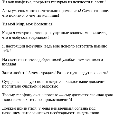
Ты как конфетка, покрытая глазурью из нежности и ласки!
А ты умеешь многозначительно промолчать! Самое главное,
что понятно, о чем ты молчишь!
Ты мой Мир, моя Вселенная!
Когда я смотрю на твои распущенные волосы, мне кажется,
что я любуюсь водопадом!
Я настоящий везунчик, ведь мне повезло встретить именно
тебя!
На свете нет ничего добрее твоей улыбки, нежнее твоего
взгляда!
Зачем любить! Зачем страдать! Раз все пути ведут в кровать!
Сударыня, вы чудесно выглядите, а каждое ваше движение
пропитано счастьем и радостью!
Твоему телефону очень повезло — ему достается львиная доля
твоих нежных, теплых прикосновений!
Должен признаться: у меня неизлечимая болезнь под
названием патологическая необходимость видеть твою