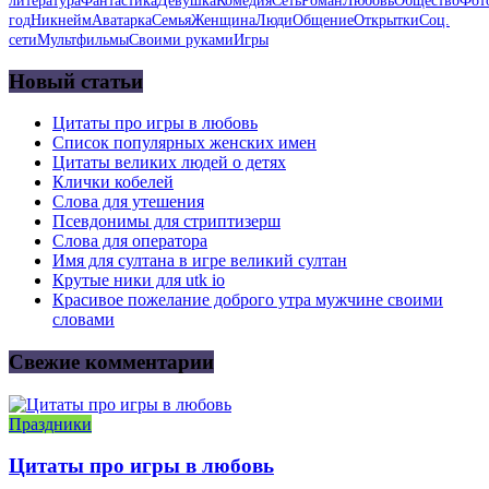
литература
Фантастика
Девушка
Комедия
Сеть
Роман
Любовь
Общество
Фот
год
Никнейм
Аватарка
Семья
Женщина
Люди
Общение
Открытки
Соц.
сети
Мультфильмы
Своими руками
Игры
Новый статьи
Цитаты про игры в любовь
Список популярных женских имен
Цитаты великих людей о детях
Клички кобелей
Слова для утешения
Псевдонимы для стриптизерш
Слова для оператора
Имя для султана в игре великий султан
Крутые ники для utk io
Красивое пожелание доброго утра мужчине своими
словами
Свежие комментарии
Праздники
Цитаты про игры в любовь