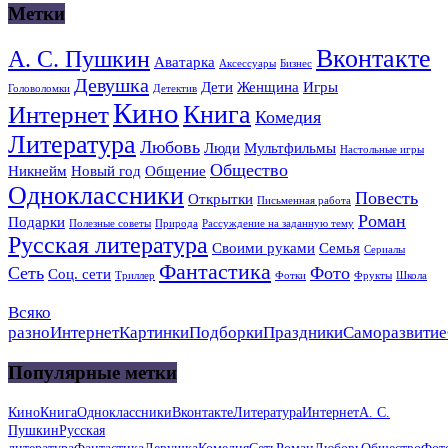
Метки
Вконтакте
А. С. Пушкин
Аватарка
Аксессуары
Бизнес
Девушка
Дети
Женщина
Игры
Головоломки
Детектив
Кино
Книга
Интернет
Комедия
Литература
Любовь
Люди
Мультфильмы
Настольные игры
Общество
Никнейм
Новый год
Общение
Одноклассники
Повесть
Открытки
Письменная работа
Роман
Подарки
Полезные советы
Природа
Рассуждение на заданную тему
Русская литература
Своими руками
Семья
Сериалы
Фантастика
Сеть
Фото
Соц. сети
Триллер
Фотки
Фрукты
Школа
Всяко
разно
Интернет
Картинки
Подборки
Праздники
Саморазвитие
Популярные метки
Кино
Книга
Одноклассники
Вконтакте
Литература
Интернет
А. С.
Пушкин
Русская