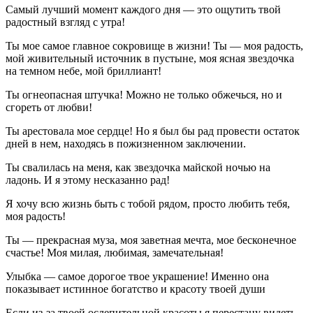
Самый лучший момент каждого дня — это ощутить твой
радостный взгляд с утра!
Ты мое самое главное сокровище в жизни! Ты — моя радость,
мой живительный источник в пустыне, моя ясная звездочка
на темном небе, мой бриллиант!
Ты огнеопасная штучка! Можно не только обжечься, но и
сгореть от любви!
Ты арестовала мое сердце! Но я был бы рад провести остаток
дней в нем, находясь в пожизненном заключении.
Ты свалилась на меня, как звездочка майской ночью на
ладонь. И я этому несказанно рад!
Я хочу всю жизнь быть с тобой рядом, просто любить тебя,
моя радость!
Ты — прекрасная муза, моя заветная мечта, мое бесконечное
счастье! Моя милая, любимая, замечательная!
Улыбка — самое дорогое твое украшение! Именно она
показывает истинное богатство и красоту твоей души
Если из-за твоей ослепительной красоты я перестану видеть,